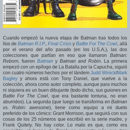
Cuando empezó la nueva etapa de Batman tras todos los
líos de
Batman R.I.P.
,
Final Crisis
y
Battle For The Cowl
, allá
por el verano del año pasado (en los U.S.A.), las dos
colecciones que partían en eso que llamaron
Batman:
Reborn
, fueron
Batman
y
Batman and Robin
. La primera
empezó con un epílogo de La Batalla por la Capucha, siguió
con cuatro números hechos por el tándem
Judd Winick
/
Mark
Bagley
y ahora está con Tony Daniel, que vuelve a la
colección, ahora como autor completo, aunque para muchos
ni siquiera es un buen dibujante (todo dicho, sus guiones en
Battle For The Cowl
, que era bastante tontuna, no eran
aburridos). La segunda (que luego se transforma en
Batman
vs. Robin
:
awesome
), tiene como equipo a mi dueto
preferido de los cómics: Grant Morrison, que seguirá con sus
cosas de los 25 números que escribió en la serie madre, y
Frank Quitely. No hay color. Lo malo es que, como era