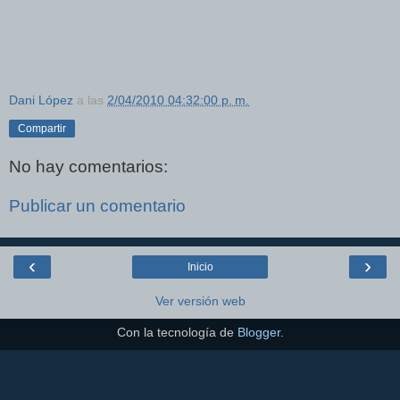
Dani López
a las
2/04/2010 04:32:00 p. m.
Compartir
No hay comentarios:
Publicar un comentario
‹
›
Inicio
Ver versión web
Con la tecnología de
Blogger
.