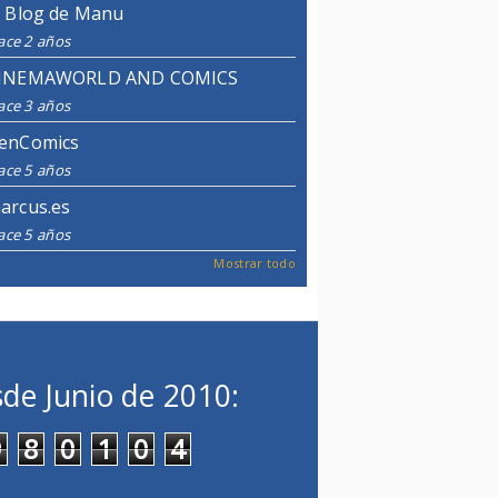
l Blog de Manu
ace 2 años
INEMAWORLD AND COMICS
ace 3 años
enComics
ace 5 años
arcus.es
ace 5 años
Mostrar todo
de Junio de 2010:
9
8
0
1
0
4