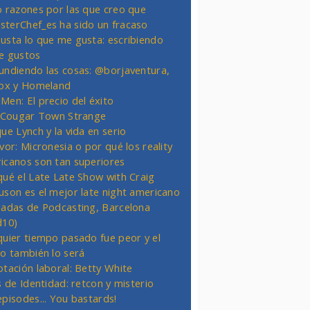
o razones por las que creo que
terChef_es ha sido un fracaso
usta lo que me gusta: escribiendo
e gustos
undiendo las cosas: @borjaventura,
Fox y Homeland
Men: El precio del éxito
t Cougar Town Strange
ue Lynch y la vida en serio
vor: Micronesia o por qué los reality
icanos son tan superiores
qué el Late Late Show with Craig
uson es el mejor late night americano
nadas de Podcasting, Barcelona
d10)
quier tiempo pasado fue peor y el
ro también lo será
otación laboral: Betty White
s de Identidad: retcon y misterio
episodes... You bastards!