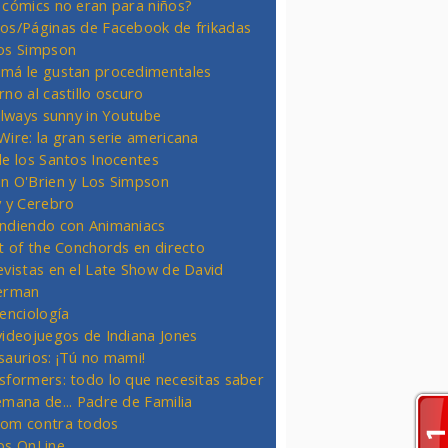
 cómics no eran para niños?
os/Páginas de Facebook de frikadas
os Simpson
má le gustan procedimentales
rno al castillo oscuro
 always sunny in Youtube
Wire: la gran serie americana
de los Santos Inocentes
n O'Brien y Los Simpson
y y Cerebro
ndiendo con Animaniacs
ht of the Conchords en directo
evistas en el Late Show de David
erman
ienciología
videojuegos de Indiana Jones
saurios: ¡Tú no mami!
sformers: todo lo que necesitas saber
emana de... Padre de Familia
om contra todos
os OnLine