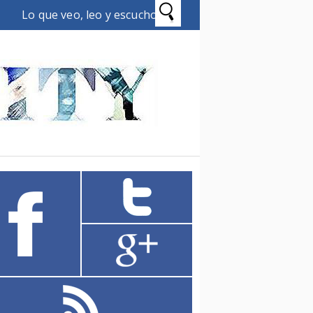
Lo que veo, leo y escucho