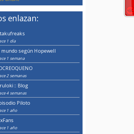
s enlazan:
takufreaks
ce 1 día
l mundo según Hopewell
ace 1 semana
OCREOQUENO
ace 2 semanas
ruloki :: Blog
ace 4 semanas
pisodio Piloto
ace 1 año
ixFans
ace 1 año