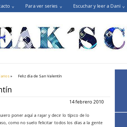
tacto
Para ver series
Escuchar y leer a Dani
Varios
»
Feliz día de San Valentín
ntín
14 febrero 2010
iero poner aquí a rajar y decir lo típico de lo
aso, como no suelo felicitar todos los días a la gente