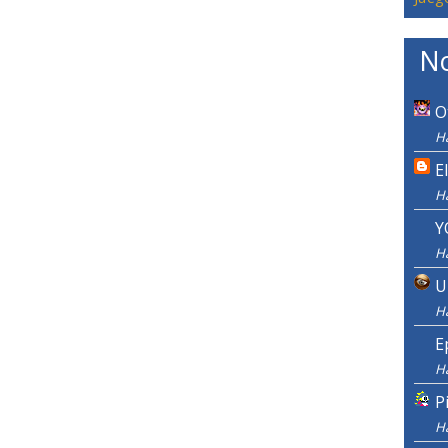
No
O
Ha
E
H
Y
H
U
H
E
H
P
H