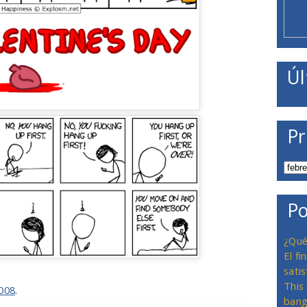
Úl
Pr
Po
¿Qué
El f
satis
This
008
.
bang