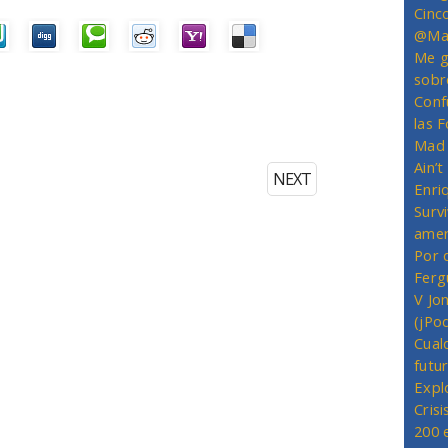
Cinc
@Mas
Me g
sobr
Conf
las 
Mad 
Ain’
NEXT
Enriq
Survi
amer
Por 
Ferg
V Jo
(jPo
Cual
futu
Expl
Crisi
200 