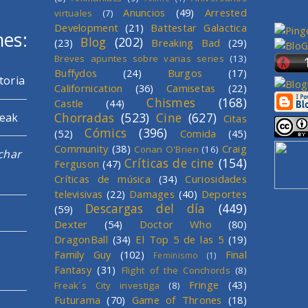
Anuncios
(49)
Arrested
virtuales
(7)
Development
(21)
Battestar Galactica
mes:
Blog
(202)
(23)
Breaking Bad
(29)
Breves apuntes sobre varias series
(13)
Buffydos
(24)
Burgos
(17)
toria
Californication
(36)
Camisetas
(22)
Chismes
(168)
Castle
(44)
Chorradas
(523)
Cine
(627)
reak
Citas
Cómics
(396)
(52)
Comida
(45)
Community
(38)
Craig
Conan O'Brien
(16)
char
Críticas de cine
(154)
Ferguson
(47)
Críticas de música
(34)
Curiosidades
televisivas
(22)
Damages
(40)
Deportes
Descargas del día
(449)
(59)
Dexter
(54)
Doctor Who
(80)
DragonBall
(34)
El Top 5 de las 5
(19)
Family Guy
(102)
Final
Feminismo
(1)
Fantasy
(31)
Flight of the Conchords
(8)
Fringe
(43)
Freak´s City investiga
(8)
Futurama
(70)
Game of Thrones
(18)