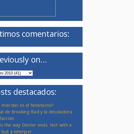
timos comentarios:
eviously on...
sts destacados:
 mierdas es el feminismo?
inal de Breaking Bad y la desoladora
facción
 is the way Dexter ends. Not with a
 but a whimper.