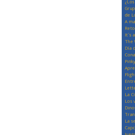
¿Los
Grup
de L
A ma
Reto
It´s
The 
Día 
Cona
Pink
Apre
Flig
Entr
Lett
La C
Los 
Dino
Tran
La s
Capc
Jueg