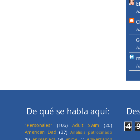
E
H
C
H
G
H
m
H
De qué se habla aquí:
Des
4
"Personales"
(106)
Adult Swim
(20)
American Dad
(37)
Análisis patrocinado
(8)
Animaniacs
(9)
Aniversarios
Anime
(1)