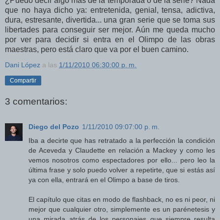
¿Puedo decir algo más de la temporada o de la serie? Nada
que no haya dicho ya: entretenida, genial, tensa, adictiva,
dura, estresante, divertida... una gran serie que se toma sus
libertades para conseguir ser mejor. Aún me queda mucho
por ver para decidir si entra en el Olimpo de las obras
maestras, pero está claro que va por el buen camino.
Dani López
a las
1/11/2010 06:30:00 p. m.
Compartir
3 comentarios:
Diego del Pozo
1/11/2010 09:07:00 p. m.
Iba a decirte que has retratado a la perfección la condición
de Aceveda y Claudette en relación a Mackey y como les
vemos nosotros como espectadores por ello... pero leo la
última frase y solo puedo volver a repetirte, que si estás así
ya con ella, entrará en el Olimpo a base de tiros.
El capítulo que citas en modo de flashback, no es ni peor, ni
mejor que cualquier otro, simplemente es un parénetesis y
una mirada atrás de los personajes que siempre resulta