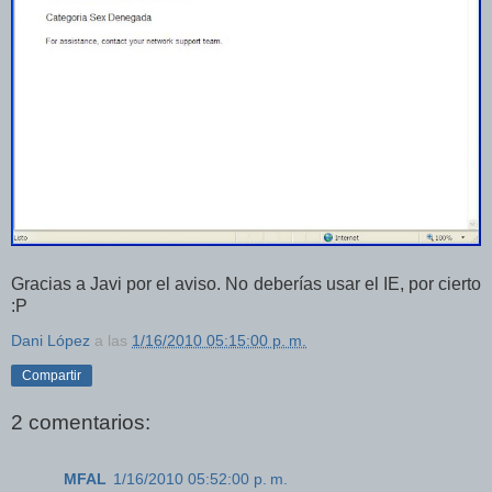
Gracias a Javi por el aviso. No deberías usar el IE, por cierto
:P
Dani López
a las
1/16/2010 05:15:00 p. m.
Compartir
2 comentarios:
MFAL
1/16/2010 05:52:00 p. m.