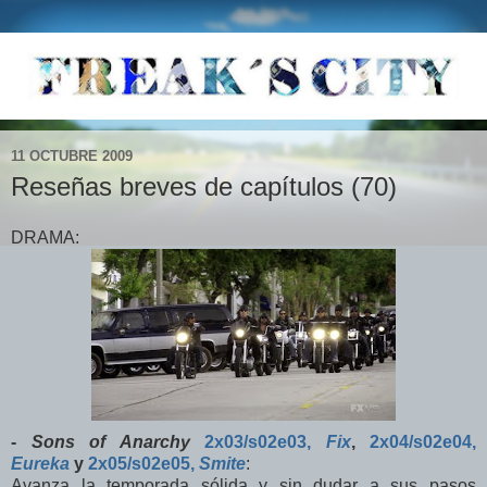
11 OCTUBRE 2009
Reseñas breves de capítulos (70)
DRAMA:
-
Sons of Anarchy
2x03/s02e03,
Fix
,
2x04/s02e04,
Eureka
y
2x05/s02e05,
Smite
:
Avanza la temporada sólida y sin dudar a sus pasos