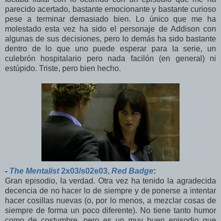
parecido acertado, bastante emocionante y bastante curioso
pese a terminar demasiado bien. Lo único que me ha
molestado esta vez ha sido el personaje de Addison con
algunas de sus decisiones, pero lo demás ha sido bastante
dentro de lo que uno puede esperar para la serie, un
culebrón hospitalario pero nada facilón (en general) ni
estúpido. Triste, pero bien hecho.
-
The Mentalist
2x03/s02e03,
Red Badge
:
Gran episodio, la verdad. Otra vez ha tenido la agradecida
decencia de no hacer lo de siempre y de ponerse a intentar
hacer cosillas nuevas (o, por lo menos, a mezclar cosas de
siempre de forma un poco diferente). No tiene tanto humor
como de costumbre, pero es un muy buen episodio que