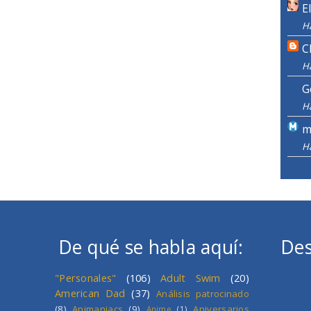
E
H
C
H
G
H
m
H
De qué se habla aquí:
Des
"Personales"
(106)
Adult Swim
(20)
American Dad
(37)
Análisis patrocinado
(8)
Animaniacs
(9)
Aniversarios
Anime
(1)