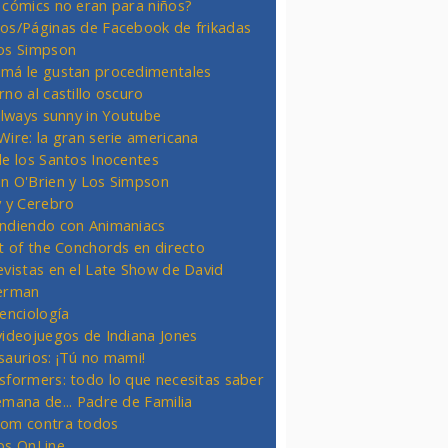
 cómics no eran para niños?
os/Páginas de Facebook de frikadas
os Simpson
má le gustan procedimentales
rno al castillo oscuro
 always sunny in Youtube
Wire: la gran serie americana
de los Santos Inocentes
n O'Brien y Los Simpson
y y Cerebro
ndiendo con Animaniacs
ht of the Conchords en directo
evistas en el Late Show de David
erman
ienciología
videojuegos de Indiana Jones
saurios: ¡Tú no mami!
sformers: todo lo que necesitas saber
emana de... Padre de Familia
om contra todos
os OnLine