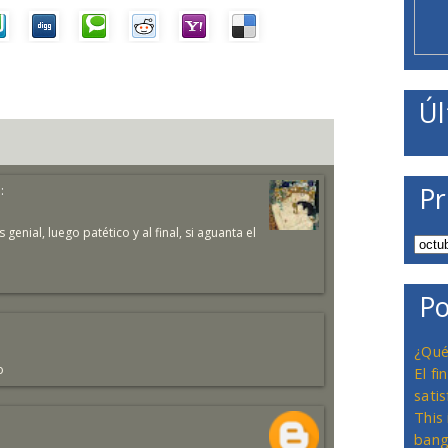
Úl
:
Pr
enial, luego patético y al final, si aguanta el
Po
¿Qué
o
El f
satis
This
bang