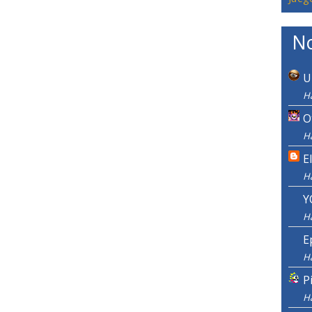
No
U
H
O
H
E
H
Y
H
E
H
P
H