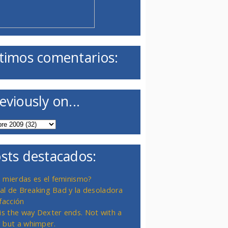
timos comentarios:
eviously on...
sts destacados:
 mierdas es el feminismo?
inal de Breaking Bad y la desoladora
facción
 is the way Dexter ends. Not with a
 but a whimper.