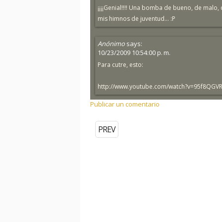
¡¡¡¡Genial!!!! Una bomba de bueno, de malo, 
mis himnos de juventud... :P
Anónimo
says:
10/23/2009 10:54:00 p. m.
Para cutre, esto:
http://www.youtube.com/watch?v=95f8QGV
Publicar un comentario
PREV