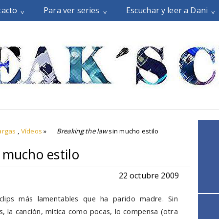
tacto
Para ver series
Escuchar y leer a Dani
argas
,
Vídeos
»
Breaking the law
sin mucho estilo
 mucho estilo
22 octubre 2009
lips más lamentables que ha parido madre. Sin
 la canción, mítica como pocas, lo compensa (otra