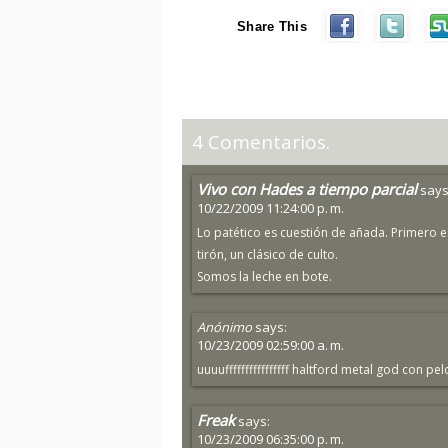
Share This
4 Comentarios.
Vivo con Hades a tiempo parcial
says
10/22/2009 11:24:00 p. m.
Lo patético es cuestión de añada. Primero es g
tirón, un clásico de culto.
Somos la leche en bote.
Anónimo
says:
10/23/2009 02:59:00 a. m.
uuuuffffffffffffffff haltford metal god con pel
Freak
says:
10/23/2009 06:35:00 p. m.