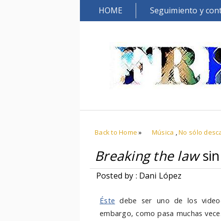
HOME
Seguimiento y con
Back to Home
»
Música
,
No sólo desc
Breaking the law
sin
Posted by : Dani López
Éste
debe ser uno de los videoc
embargo, como pasa muchas veces,