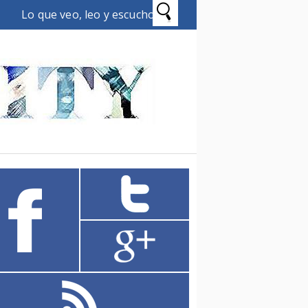
Lo que veo, leo y escucho