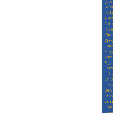
¿Los
Grup
de L
A ma
Reto
It´s
The 
Día 
Cona
Pink
Apre
Flig
Entr
Lett
La C
Los 
Dino
Tran
La s
Capc
Jueg