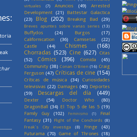
Anuncios
(49)
Arrested
virtuales
(7)
Development
(21)
Battestar Galactica
mes:
Blog
(202)
(23)
Breaking Bad
(29)
Breves apuntes sobre varias series
(13)
Buffydos
(24)
Burgos
(17)
toria
Californication
(36)
Camisetas
(22)
Chismes
(168)
Castle
(44)
Chorradas
(523)
Cine
(627)
reak
Citas
Cómics
(396)
(52)
Comida
(45)
Community
(38)
Craig
Conan O'Brien
(16)
char
Críticas de cine
(154)
Ferguson
(47)
Críticas de música
(34)
Curiosidades
televisivas
(22)
Damages
(40)
Deportes
Descargas del día
(449)
(59)
Dexter
(54)
Doctor Who
(80)
DragonBall
(34)
El Top 5 de las 5
(19)
Family Guy
(102)
Final
Feminismo
(1)
Fantasy
(31)
Flight of the Conchords
(8)
Fringe
(43)
Freak´s City investiga
(8)
Futurama
(70)
Game of Thrones
(18)