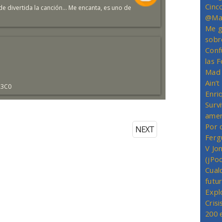
Cinc
de divertida la canción... Me encanta, es uno de
@Mas
Me g
sobr
Conf
las 
Mad 
Ain’
R3C0
Enriq
Survi
amer
Por 
NEXT
Ferg
V Jo
(jPo
Cual
futu
Expl
Crisi
200 