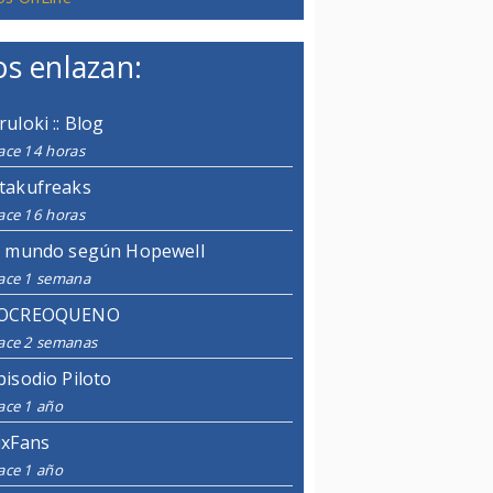
s enlazan:
ruloki :: Blog
ace 14 horas
takufreaks
ace 16 horas
l mundo según Hopewell
ace 1 semana
OCREOQUENO
ace 2 semanas
pisodio Piloto
ace 1 año
ixFans
ace 1 año