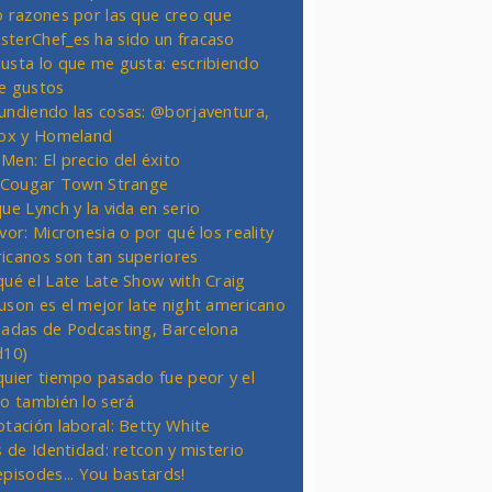
o razones por las que creo que
terChef_es ha sido un fracaso
usta lo que me gusta: escribiendo
e gustos
undiendo las cosas: @borjaventura,
Fox y Homeland
Men: El precio del éxito
t Cougar Town Strange
ue Lynch y la vida en serio
vor: Micronesia o por qué los reality
icanos son tan superiores
qué el Late Late Show with Craig
uson es el mejor late night americano
nadas de Podcasting, Barcelona
d10)
quier tiempo pasado fue peor y el
ro también lo será
otación laboral: Betty White
s de Identidad: retcon y misterio
episodes... You bastards!