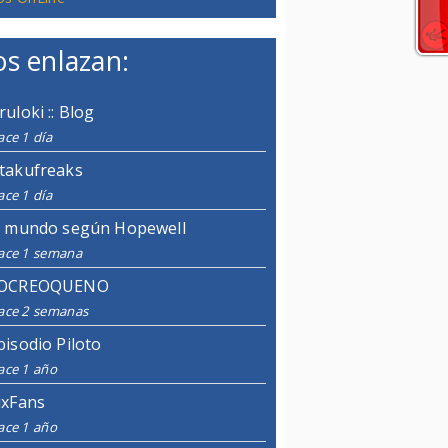
s enlazan:
ruloki :: Blog
ce 1 día
takufreaks
ce 1 día
l mundo según Hopewell
ace 1 semana
OCREOQUENO
ace 2 semanas
pisodio Piloto
ace 1 año
ixFans
ace 1 año