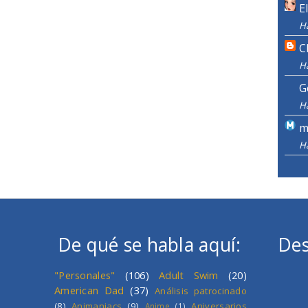
E
H
C
H
G
H
m
H
De qué se habla aquí:
Des
"Personales"
(106)
Adult Swim
(20)
American Dad
(37)
Análisis patrocinado
(8)
Animaniacs
(9)
Aniversarios
Anime
(1)