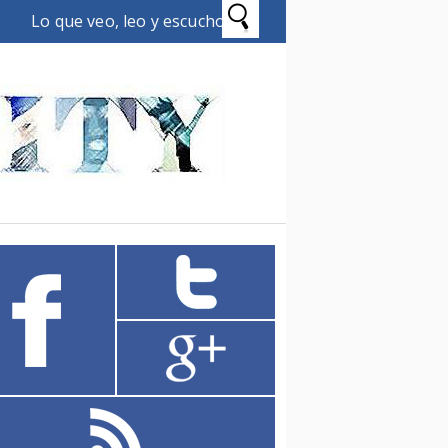
Lo que veo, leo y escucho