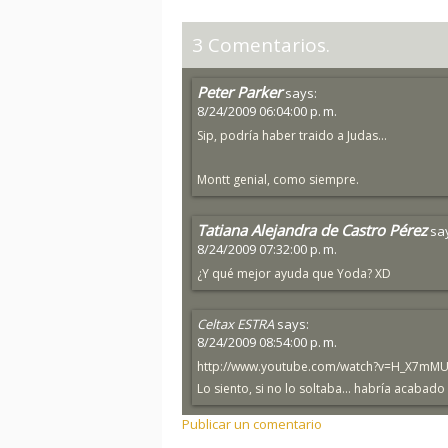
3 Comentarios.
Peter Parker
says:
8/24/2009 06:04:00 p. m.
Sip, podría haber traido a Judas...
Montt genial, como siempre.
Tatiana Alejandra de Castro Pérez
sa
8/24/2009 07:32:00 p. m.
¿Y qué mejor ayuda que Yoda? XD
Celtax ESTRA
says:
8/24/2009 08:54:00 p. m.
http://www.youtube.com/watch?v=H_X7mM
Lo siento, si no lo soltaba... habría acabad
Publicar un comentario