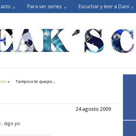
tacto
Para ver series
Escuchar y leer a Dani
ics
»
Tampoco te quejes...
24 agosto 2009
, digo yo: