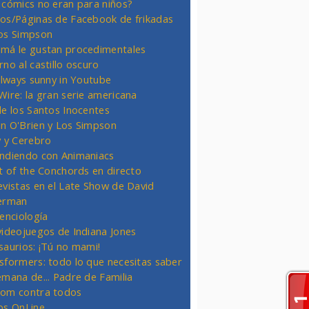
 cómics no eran para niños?
os/Páginas de Facebook de frikadas
os Simpson
má le gustan procedimentales
rno al castillo oscuro
 always sunny in Youtube
Wire: la gran serie americana
de los Santos Inocentes
n O'Brien y Los Simpson
y y Cerebro
ndiendo con Animaniacs
ht of the Conchords en directo
evistas en el Late Show de David
erman
ienciología
videojuegos de Indiana Jones
saurios: ¡Tú no mami!
sformers: todo lo que necesitas saber
emana de... Padre de Familia
om contra todos
os OnLine