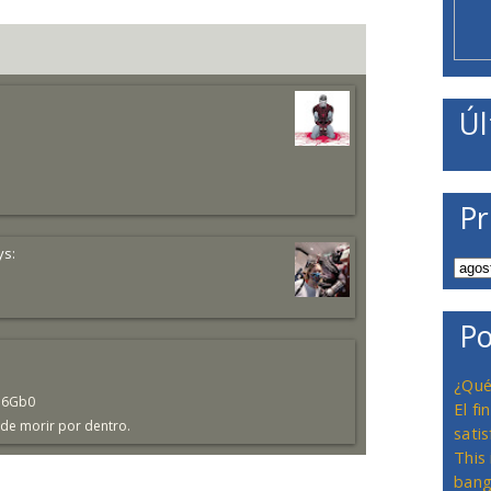
Úl
Pr
ys:
Po
¿Qué
U6Gb0
El f
o de morir por dentro.
satis
This
bang