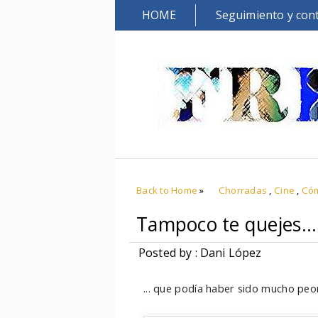
HOME
Seguimiento y con
Back to Home
»
Chorradas
,
Cine
,
Cóm
Tampoco te quejes...
Posted by : Dani López
... que podía haber sido mucho peor