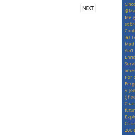
Cinc
NEXT
@Mas
Me g
sobr
Conf
las 
Mad 
Ain’
Enriq
Survi
amer
Por 
Ferg
V Jo
(jPo
Cual
futu
Expl
Crisi
200 