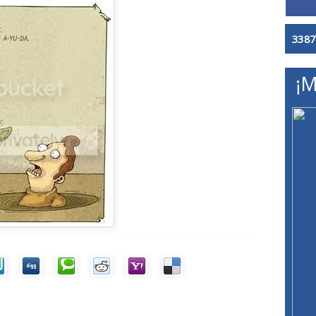
3387
¡M