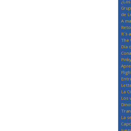
¿Los
Grup
de L
A ma
Reto
It´s
The 
Día 
Cona
Pink
Apre
Flig
Entr
Lett
La C
Los 
Dino
Tran
La s
Capc
Jueg