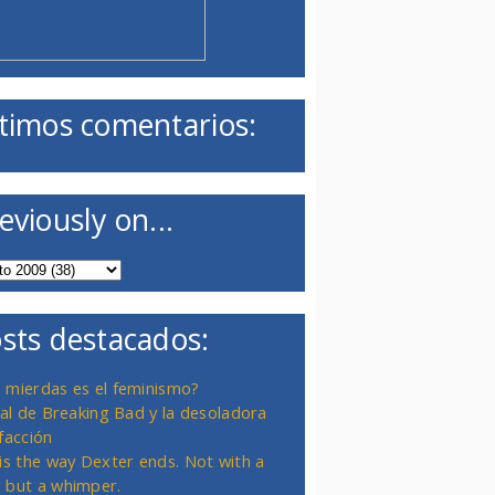
timos comentarios:
eviously on...
sts destacados:
 mierdas es el feminismo?
inal de Breaking Bad y la desoladora
facción
 is the way Dexter ends. Not with a
 but a whimper.