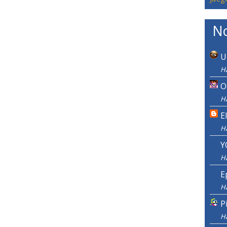
No
U
Ha
O
Ha
E
H
Y
H
E
H
P
H