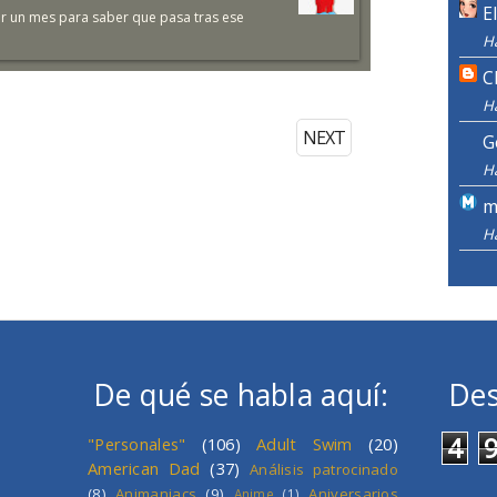
E
r un mes para saber que pasa tras ese
H
C
H
NEXT
G
H
m
H
De qué se habla aquí:
Des
4
"Personales"
(106)
Adult Swim
(20)
American Dad
(37)
Análisis patrocinado
(8)
Animaniacs
(9)
Aniversarios
Anime
(1)