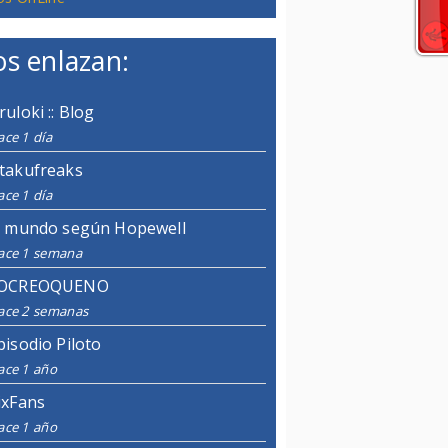
s enlazan:
ruloki :: Blog
ce 1 día
takufreaks
ce 1 día
l mundo según Hopewell
ace 1 semana
OCREOQUENO
ace 2 semanas
pisodio Piloto
ace 1 año
ixFans
ace 1 año