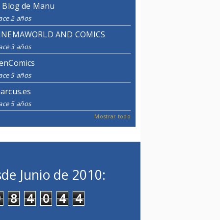
l Blog de Manu
ace 2 años
INEMAWORLD AND COMICS
ace 3 años
enComics
ace 5 años
arcus.es
ace 5 años
Mostrar todo
de Junio de 2010:
9
8
4
0
4
4