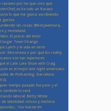
o razones por las que creo que
terChef_es ha sido un fracaso
usta lo que me gusta: escribiendo
e gustos
undiendo las cosas: @borjaventura,
Fox y Homeland
Men: El precio del éxito
t Cougar Town Strange
ue Lynch y la vida en serio
vor: Micronesia o por qué los reality
icanos son tan superiores
qué el Late Late Show with Craig
uson es el mejor late night americano
nadas de Podcasting, Barcelona
d10)
quier tiempo pasado fue peor y el
ro también lo será
otación laboral: Betty White
s de Identidad: retcon y misterio
episodes... You bastards!