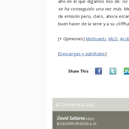
año en el que digamos éso de:
no 
se ha conseguido una vez más
. M
de emisión pero, claro, ahora est
buen hacer de la serie y a su
cliffh
[+ Opiniones]
Moltisanti
,
MLO
,
Arci
[
Descargas y subtítulos
]
Share This
4 Comentarios.
David Saltares
says:
8/24/2009 09:26:00 a. m.