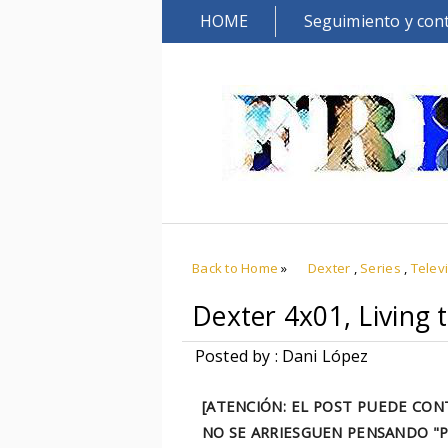
HOME
Seguimiento y con
Back to Home
»
Dexter
,
Series
,
Telev
Dexter 4x01, Living
Posted by : Dani López
[ATENCIÓN: EL POST PUEDE CONT
NO SE ARRIESGUEN PENSANDO "P