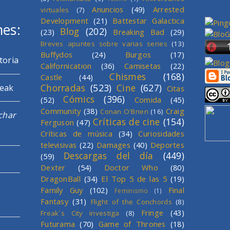
Anuncios
(49)
Arrested
virtuales
(7)
Development
(21)
Battestar Galactica
mes:
Blog
(202)
(23)
Breaking Bad
(29)
Breves apuntes sobre varias series
(13)
Buffydos
(24)
Burgos
(17)
toria
Californication
(36)
Camisetas
(22)
Chismes
(168)
Castle
(44)
Chorradas
(523)
Cine
(627)
reak
Citas
Cómics
(396)
(52)
Comida
(45)
Community
(38)
Craig
Conan O'Brien
(16)
char
Críticas de cine
(154)
Ferguson
(47)
Críticas de música
(34)
Curiosidades
televisivas
(22)
Damages
(40)
Deportes
Descargas del día
(449)
(59)
Dexter
(54)
Doctor Who
(80)
DragonBall
(34)
El Top 5 de las 5
(19)
Family Guy
(102)
Final
Feminismo
(1)
Fantasy
(31)
Flight of the Conchords
(8)
Fringe
(43)
Freak´s City investiga
(8)
Futurama
(70)
Game of Thrones
(18)