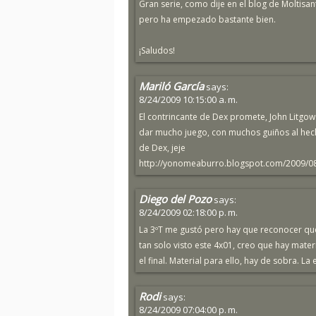
Gran serie, como dije en el blog de Moltisa
pero ha empezado bastante bien.
¡Saludos!
Mariló García
says:
8/24/2009 10:15:00 a. m.
El contrincante de Dex promete, John Litgow
dar mucho juego, con muchos guiños al hech
de Dex, jeje
http://yonomeaburro.blogspot.com/2009/08
Diego del Pozo
says:
8/24/2009 02:18:00 p. m.
La 3ºT me gustó pero hay que reconocer que
tan solo visto este 4x01, creo que hay mater
el final. Material para ello, hay de sobra. L
Rodi
says:
8/24/2009 07:04:00 p. m.