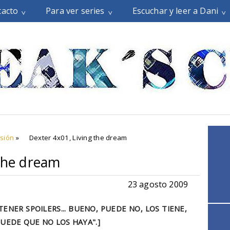
tacto
Para ver series
Escuchar y leer a Dani
isión
»
Dexter 4x01, Living the dream
 the dream
23 agosto 2009
ENER SPOILERS... BUENO, PUEDE NO, LOS TIENE,
UEDE QUE NO LOS HAYA".]