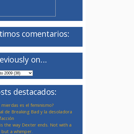
timos comentarios:
eviously on...
sts destacados:
 mierdas es el feminismo?
inal de Breaking Bad y la desoladora
facción
 is the way Dexter ends. Not with a
 but a whimper.