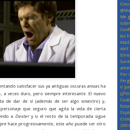
Cinc
@Mas
Me g
sobr
Conf
las 
Mad 
Ain’
Enriq
Survi
amer
Por 
Ferg
entando satisfacer sus ya antiguas oscuras ansias ha
V Jo
(jPo
o, a veces duro, pero siempre interesante. El nuevo
Cual
ta de dar de sí (además de ser algo siniestro) y,
futu
personaje que seguro que agita la vida de cierta
Expl
liendo a
Dexter
y si el resto de la temporada sigue
Crisi
re hace progresivamente, este año puede ser otro
200 