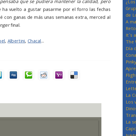
pensaba que se pudiera mantener la calidad, pero
¿Los
Grup
e ha vuelto a gustar pasarme por el forro las fechas
de L
aré con ganas de más unas semanas extra, merced al
A ma
anger
final.
Reto
It´s
bel
,
Albertini
,
Chacal
...
The 
Día 
Cona
Pink
Apre
Flig
Entr
Lett
La C
Los 
Dino
Tran
La s
Capc
Jueg