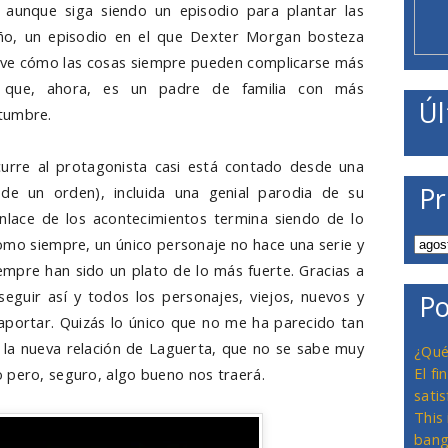
aunque siga siendo un episodio para plantar las
año, un episodio en el que Dexter Morgan bosteza
 ve cómo las cosas siempre pueden complicarse más
o que, ahora, es un padre de familia con más
Úl
tumbre.
curre al protagonista casi está contado desde una
Pr
de un orden), incluida una genial parodia de su
lace de los acontecimientos termina siendo de lo
como siempre, un único personaje no hace una serie y
empre han sido un plato de lo más fuerte. Gracias a
eguir así y todos los personajes, viejos, nuevos y
Po
 aportar. Quizás lo único que no me ha parecido tan
o la nueva relación de Laguerta, que no se sabe muy
¿Qué
El f
 pero, seguro, algo bueno nos traerá.
satis
This
bang