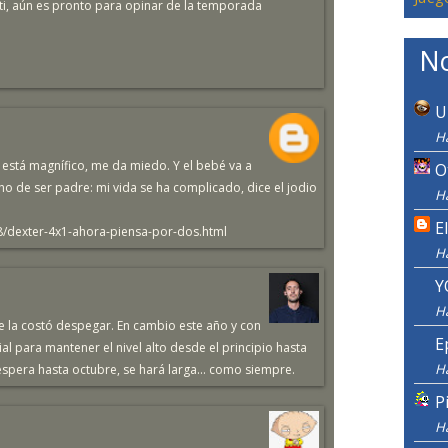
nti, aún es pronto para opinar de la temporada
No
U
Ha
 está magnífico, me da miedo. Y el bebé va a
O
o de ser padre: mi vida se ha complicado, dice el jodio
Ha
E
/dexter-4x1-ahora-piensa-por-dos.html
H
Y
H
 la costó despegar. En cambio este año y con
E
ial para mantener el nivel alto desde el principio hasta
H
a espera hasta octubre, se hará larga... como siempre.
P
H