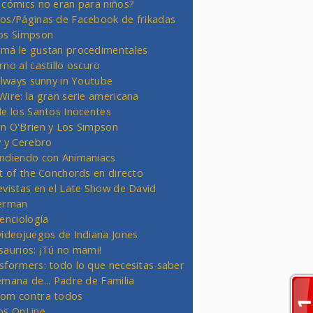
 cómics no eran para niños?
os/Páginas de Facebook de frikadas
os Simpson
má le gustan procedimentales
rno al castillo oscuro
 always sunny in Youtube
Wire: la gran serie americana
de los Santos Inocentes
n O'Brien y Los Simpson
y y Cerebro
ndiendo con Animaniacs
ht of the Conchords en directo
evistas en el Late Show de David
erman
ienciología
videojuegos de Indiana Jones
saurios: ¡Tú no mami!
sformers: todo lo que necesitas saber
emana de... Padre de Familia
om contra todos
os OnLine