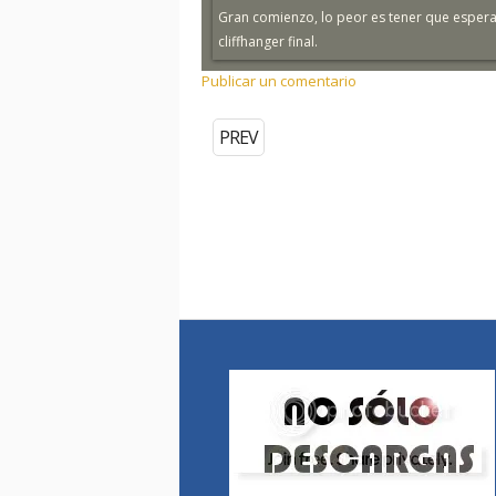
Gran comienzo, lo peor es tener que espera
cliffhanger final.
Publicar un comentario
PREV