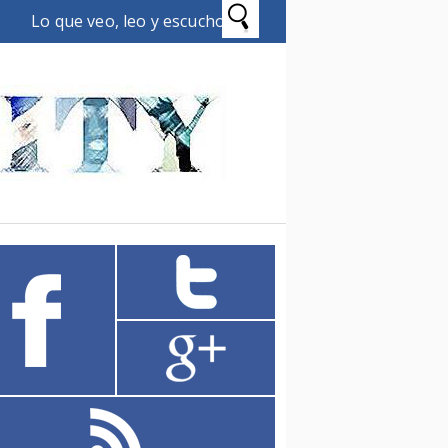
Lo que veo, leo y escucho