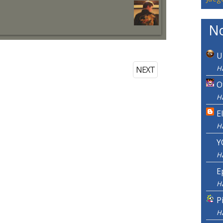
No
U
Ha
NEXT
O
Ha
E
H
Y
H
E
H
P
H