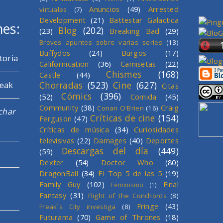
Anuncios
(49)
Arrested
virtuales
(7)
Development
(21)
Battestar Galactica
mes:
Blog
(202)
(23)
Breaking Bad
(29)
Breves apuntes sobre varias series
(13)
Buffydos
(24)
Burgos
(17)
toria
Californication
(36)
Camisetas
(22)
Chismes
(168)
Castle
(44)
Chorradas
(523)
Cine
(627)
reak
Citas
Cómics
(396)
(52)
Comida
(45)
Community
(38)
Craig
Conan O'Brien
(16)
char
Críticas de cine
(154)
Ferguson
(47)
Críticas de música
(34)
Curiosidades
televisivas
(22)
Damages
(40)
Deportes
Descargas del día
(449)
(59)
Dexter
(54)
Doctor Who
(80)
DragonBall
(34)
El Top 5 de las 5
(19)
Family Guy
(102)
Final
Feminismo
(1)
Fantasy
(31)
Flight of the Conchords
(8)
Fringe
(43)
Freak´s City investiga
(8)
Futurama
(70)
Game of Thrones
(18)