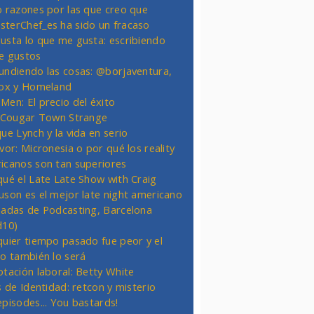
o razones por las que creo que
terChef_es ha sido un fracaso
usta lo que me gusta: escribiendo
e gustos
undiendo las cosas: @borjaventura,
Fox y Homeland
Men: El precio del éxito
t Cougar Town Strange
ue Lynch y la vida en serio
vor: Micronesia o por qué los reality
icanos son tan superiores
qué el Late Late Show with Craig
uson es el mejor late night americano
nadas de Podcasting, Barcelona
d10)
quier tiempo pasado fue peor y el
ro también lo será
otación laboral: Betty White
s de Identidad: retcon y misterio
episodes... You bastards!