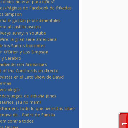
 cómics no eran para niños?
os/Páginas de Facebook de frikadas
os Simpson
má le gustan procedimentales
rno al castillo oscuro
 always sunny in Youtube
Wire: la gran serie americana
de los Santos Inocentes
n O'Brien y Los Simpson
y y Cerebro
ndiendo con Animaniacs
ht of the Conchords en directo
evistas en el Late Show de David
erman
ienciología
videojuegos de Indiana Jones
saurios: ¡Tú no mami!
sformers: todo lo que necesitas saber
emana de... Padre de Familia
om contra todos
os OnLine