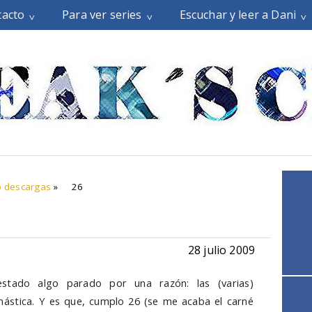
tacto
Para ver series
Escuchar y leer a Dani
o descargas
»
26
28 julio 2009
stado algo parado por una razón: las (varias)
ástica. Y es que, cumplo 26 (se me acaba el carné