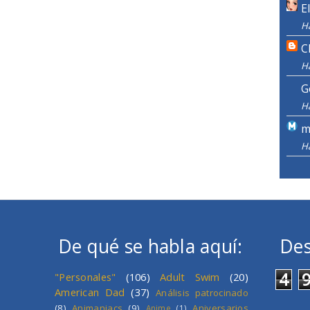
E
H
C
H
G
H
m
H
De qué se habla aquí:
Des
4
"Personales"
(106)
Adult Swim
(20)
American Dad
(37)
Análisis patrocinado
(8)
Animaniacs
(9)
Aniversarios
Anime
(1)