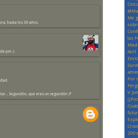
Cinc
@Mas
Me g
ora, hasta los 30 años.
sobr
Conf
las 
Mad 
Ain’
 de pm :)
Enriq
Survi
amer
Por 
edad.
Ferg
V Jo
tar... Segundón, que eres un segundón ;P
(jPo
Cual
futu
Expl
Crisi
200 