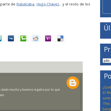
a parte de
Rubalcaba
,
Hugo Chávez
... y el resto de los
Úl
Pr
Po
¿Qué
han dado mucho y buenos regalos por lo que
El f
ien.
satis
This
bang