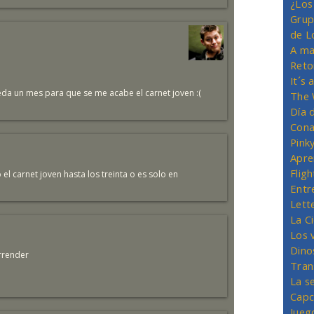
¿Los
Grup
de L
A ma
Reto
It´s
da un mes para que se me acabe el carnet joven :(
The 
Día 
Cona
Pink
Apre
Flig
l carnet joven hasta los treinta o es solo en
Entr
Lett
La C
Los 
Dino
rrender
Tran
La s
Capc
Jueg