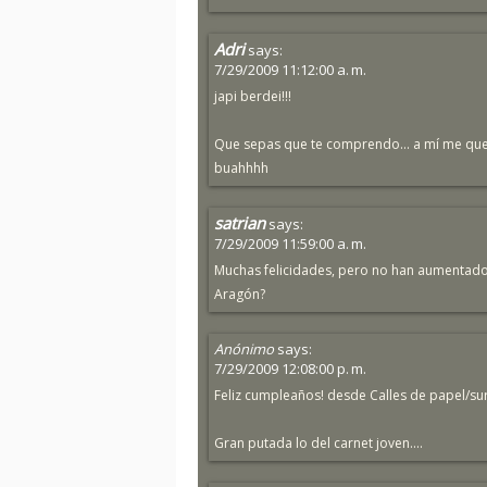
Adri
says:
7/29/2009 11:12:00 a. m.
japi berdei!!!
Que sepas que te comprendo... a mí me que
buahhhh
satrian
says:
7/29/2009 11:59:00 a. m.
Muchas felicidades, pero no han aumentado e
Aragón?
Anónimo
says:
7/29/2009 12:08:00 p. m.
Feliz cumpleaños! desde Calles de papel/su
Gran putada lo del carnet joven....