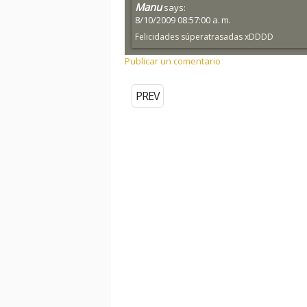
Manu
says:
8/10/2009 08:57:00 a. m.
Felicidades súperatrasadas xDDDD
Publicar un comentario
PREV