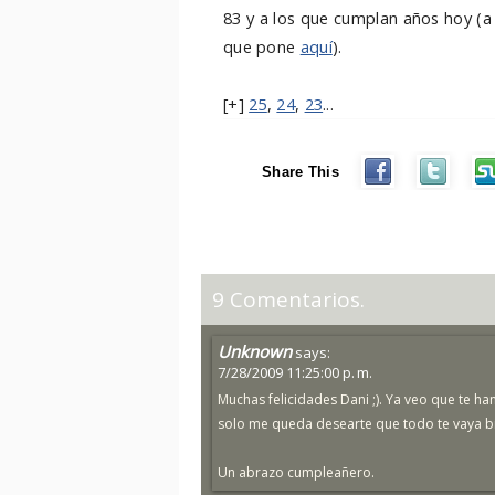
83 y a los que cumplan años hoy (
que pone
aquí
).
[+]
25
,
24
,
23
...
Share This
9 Comentarios.
Unknown
says:
7/28/2009 11:25:00 p. m.
Muchas felicidades Dani ;). Ya veo que te 
solo me queda desearte que todo te vaya b
Un abrazo cumpleañero.