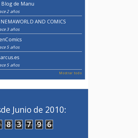
l Blog de Manu
ace 2 años
INEMAWORLD AND COMICS
ace 3 años
enComics
ace 5 años
arcus.es
ace 5 años
Mostrar todo
de Junio de 2010:
9
8
3
7
9
6