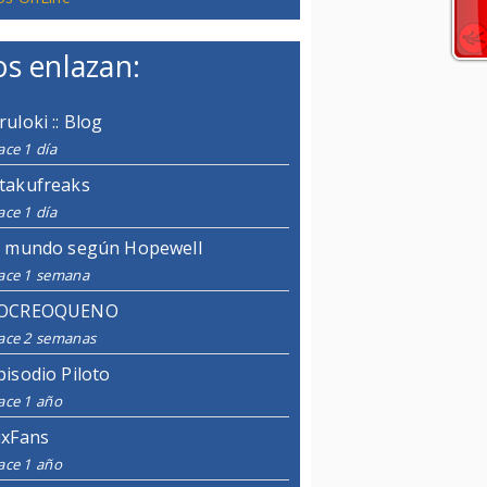
s enlazan:
ruloki :: Blog
ce 1 día
takufreaks
ce 1 día
l mundo según Hopewell
ace 1 semana
OCREOQUENO
ace 2 semanas
pisodio Piloto
ace 1 año
ixFans
ace 1 año