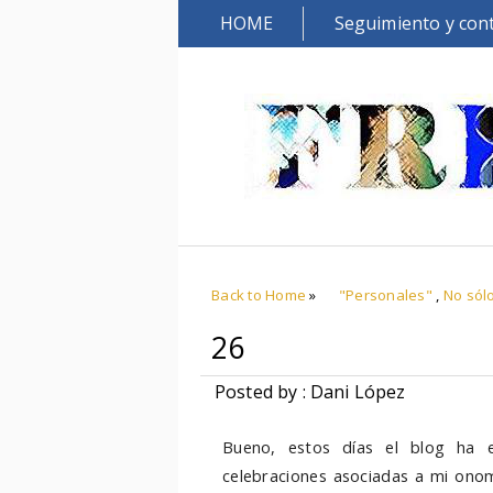
HOME
Seguimiento y con
Back to Home
»
"Personales"
,
No sól
26
Posted by : Dani López
Bueno, estos días el blog ha e
celebraciones asociadas a mi onom