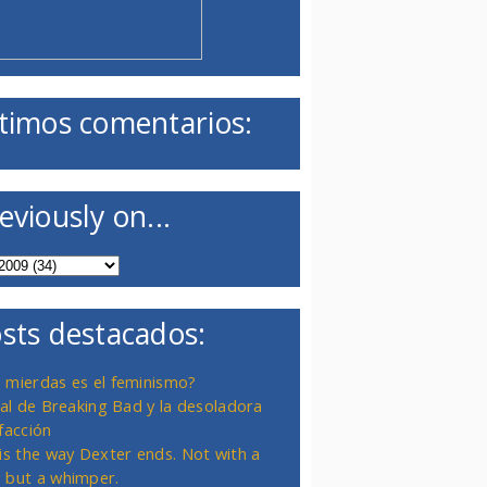
timos comentarios:
eviously on...
sts destacados:
 mierdas es el feminismo?
inal de Breaking Bad y la desoladora
facción
 is the way Dexter ends. Not with a
 but a whimper.