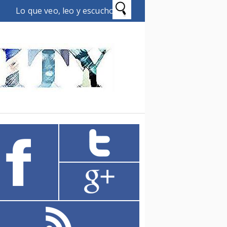
Lo que veo, leo y escucho