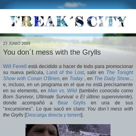
23 JUNIO 2009
You don´t mess with the Grylls
Will Ferrell
está decidido a hacer de todo para promocionar
su nueva película,
Land of the Lost
, salir en
The Tonight
Show with Conan O'Brien
, en
Today
, en
The Daily Show
...
e, incluso, en un programa en el que no está precisamente
en su elemento, en
Man vs. Wild
(también conocido como
Born Survivor
,
Ultimate Survival
o
El último superviviente
),
donde acompañó a
Bear Grylls
en una de sus
"excursiones". Lo que sacó en claro:
You don´t mess with
the Grylls
[
Descarga directa y torrent
].