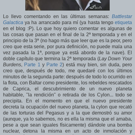
Lo llevo comentando en las últimas semanas:
Battlestar
Galactica
ya ha arrancado para mí (ya hasta tengo
etiqueta
en el blog :P). Lo que hoy quiero comentar es algunas de
las cosas que pasan en el final de la 2ª temporada y en el
principio de la 3ª (no hago más que leer que es la peor, pero
creo que esta serie, por pura definición, no puede mala una
vez pasada la 1ª, porque ya está abordo de la nave). El
doble capítulo que termina la 2ª temporada (
Lay Down Your
Burdens
,
Parte 1
y
Parte 2
) está muy bien, sin duda, pero
creo que, después de todo, me quedaré con los últimos
minutos de la segunda parte: después de todo lo ocurrido en
la flota, con Baltar como presidente, los rebeldes rescatados
de Caprica, el descubrimiento de un nuevo planeta
habitable, "la rendición" o retirada de los Cylon... todo se
precipita. En el momento en que el nuevo presidente
decreta la ocupación del nuevo planeta, la cylon que recató
de las torturas del Pegasus y a la que demostró su amor
(aunque, ya lo sabemos, no es ella la misma que el amaba,
pese a que sean iguales físicamente) dándole una bomba
nuclear, detona la misma en un acto de inmolación y