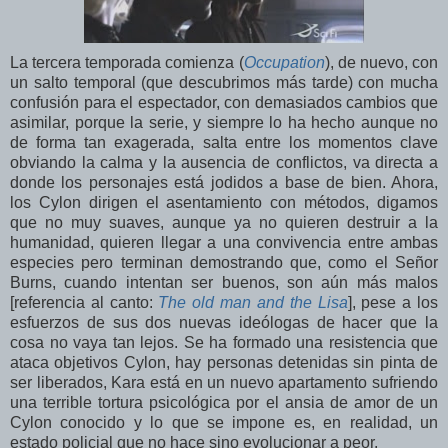
La tercera temporada comienza (
Occupation
), de nuevo, con
un salto temporal (que descubrimos más tarde) con mucha
confusión para el espectador, con demasiados cambios que
asimilar, porque la serie, y siempre lo ha hecho aunque no
de forma tan exagerada, salta entre los momentos clave
obviando la calma y la ausencia de conflictos, va directa a
donde los personajes está jodidos a base de bien. Ahora,
los Cylon dirigen el asentamiento con métodos, digamos
que no muy suaves, aunque ya no quieren destruir a la
humanidad, quieren llegar a una convivencia entre ambas
especies pero terminan demostrando que, como el Señor
Burns, cuando intentan ser buenos, son aún más malos
[referencia al canto:
The old man and the Lisa
], pese a los
esfuerzos de sus dos nuevas ideólogas de hacer que la
cosa no vaya tan lejos. Se ha formado una resistencia que
ataca objetivos Cylon, hay personas detenidas sin pinta de
ser liberados, Kara está en un nuevo apartamento sufriendo
una terrible tortura psicológica por el ansia de amor de un
Cylon conocido y lo que se impone es, en realidad, un
estado policial que no hace sino evolucionar a peor.