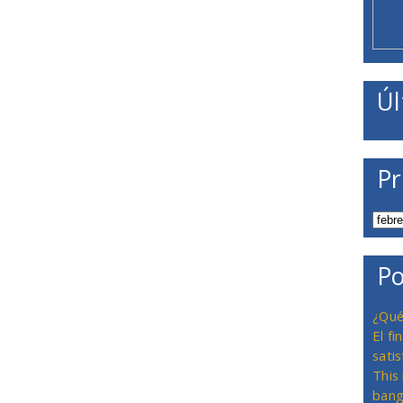
Úl
Pr
Po
¿Qué
El f
satis
This
bang