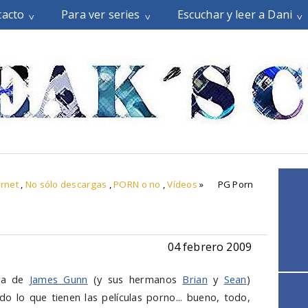
tacto
Para ver series
Escuchar y leer a Dani
ernet
,
No sólo descargas
,
PORN o no
,
Vídeos
»
PG Porn
04 febrero 2009
iva de
James Gunn
(y sus hermanos
Brian
y
Sean
)
do lo que tienen las películas porno... bueno, todo,