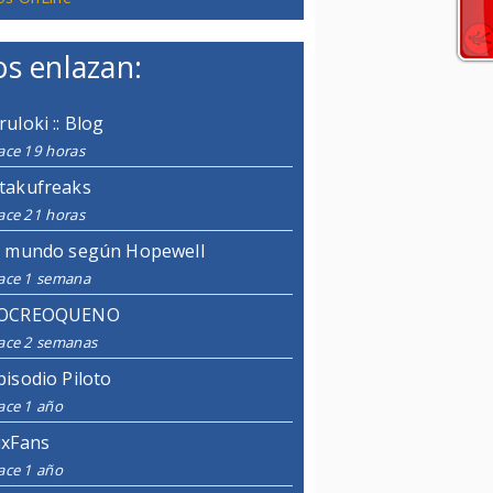
s enlazan:
ruloki :: Blog
ace 19 horas
takufreaks
ace 21 horas
l mundo según Hopewell
ace 1 semana
OCREOQUENO
ace 2 semanas
pisodio Piloto
ace 1 año
ixFans
ace 1 año