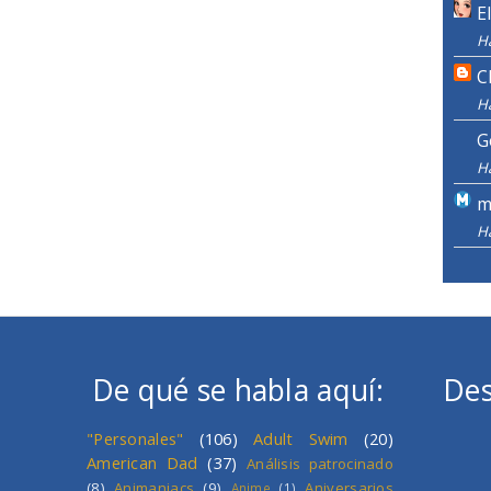
E
H
C
H
G
H
m
H
De qué se habla aquí:
Des
"Personales"
(106)
Adult Swim
(20)
American Dad
(37)
Análisis patrocinado
(8)
Animaniacs
(9)
Aniversarios
Anime
(1)