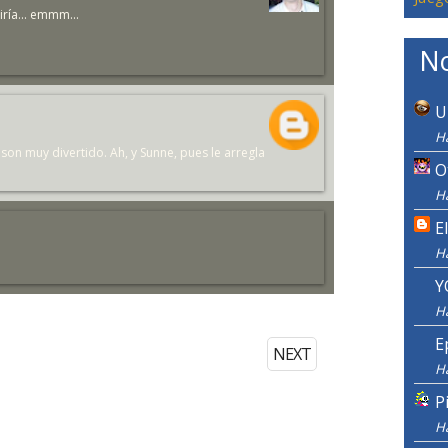
iría... emmm...
No
U
H
on muy divertido. Ah, y Sunne, pues le arregla
O
H
E
H
Y
H
E
NEXT
H
P
H