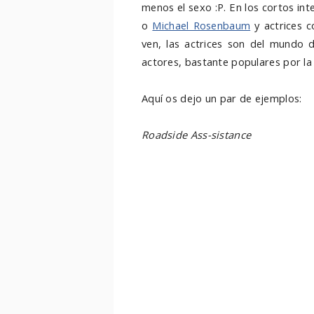
menos el sexo :P. En los cortos in
o
Michael Rosenbaum
y actrices
ven, las actrices son del mundo d
actores, bastante populares por la t
Aquí os dejo un par de ejemplos:
Roadside Ass-sistance