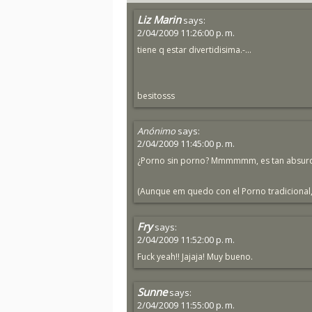
Liz Marin
says:
2/04/2009 11:26:00 p. m.
tiene q estar divertidisima.-...
besitosss
Anónimo
says:
2/04/2009 11:45:00 p. m.
¿Porno sin porno? Mmmmmm, es tan absurd
(Aunque em quedo con el Porno tradicional,
Fry
says:
2/04/2009 11:52:00 p. m.
Fuck yeah!! Jajaja! Muy bueno.
Sunne
says:
2/04/2009 11:55:00 p. m.