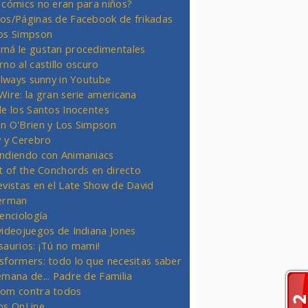
 cómics no eran para niños?
os/Páginas de Facebook de frikadas
os Simpson
má le gustan procedimentales
rno al castillo oscuro
 always sunny in Youtube
Wire: la gran serie americana
de los Santos Inocentes
n O'Brien y Los Simpson
y y Cerebro
ndiendo con Animaniacs
ht of the Conchords en directo
evistas en el Late Show de David
erman
ienciología
videojuegos de Indiana Jones
saurios: ¡Tú no mami!
sformers: todo lo que necesitas saber
emana de... Padre de Familia
om contra todos
os OnLine