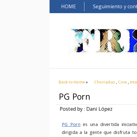
HOME
Seguimiento y con
Back to Home
»
Chorradas
,
Cine
,
Int
PG Porn
Posted by : Dani López
PG Porn
es una divertida iniciat
dirigida a la gente que disfruta to