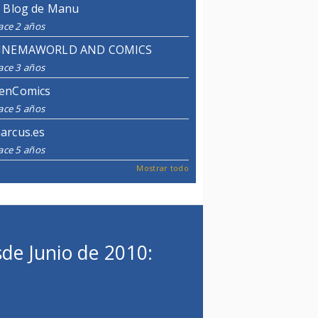
l Blog de Manu
ace 2 años
INEMAWORLD AND COMICS
ace 3 años
enComics
ace 5 años
arcus.es
ace 5 años
Mostrar todo
de Junio de 2010: