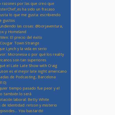
o razones por las que creo que
terChef_es ha sido un fracaso
usta lo que me gusta: escribiendo
e gustos
undiendo las cosas: @borjaventura,
Fox y Homeland
Men: El precio del éxito
t Cougar Town Strange
ue Lynch y la vida en serio
vor: Micronesia o por qué los reality
icanos son tan superiores
qué el Late Late Show with Craig
uson es el mejor late night americano
nadas de Podcasting, Barcelona
d10)
quier tiempo pasado fue peor y el
ro también lo será
otación laboral: Betty White
s de Identidad: retcon y misterio
episodes... You bastards!