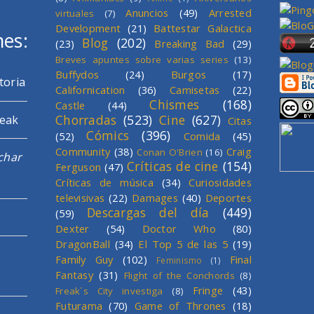
Anuncios
(49)
Arrested
virtuales
(7)
Development
(21)
Battestar Galactica
mes:
Blog
(202)
(23)
Breaking Bad
(29)
Breves apuntes sobre varias series
(13)
Buffydos
(24)
Burgos
(17)
toria
Californication
(36)
Camisetas
(22)
Chismes
(168)
Castle
(44)
Chorradas
(523)
Cine
(627)
reak
Citas
Cómics
(396)
(52)
Comida
(45)
Community
(38)
Craig
Conan O'Brien
(16)
char
Críticas de cine
(154)
Ferguson
(47)
Críticas de música
(34)
Curiosidades
televisivas
(22)
Damages
(40)
Deportes
Descargas del día
(449)
(59)
Dexter
(54)
Doctor Who
(80)
DragonBall
(34)
El Top 5 de las 5
(19)
Family Guy
(102)
Final
Feminismo
(1)
Fantasy
(31)
Flight of the Conchords
(8)
Fringe
(43)
Freak´s City investiga
(8)
Futurama
(70)
Game of Thrones
(18)