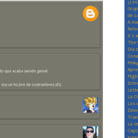
¿Los
Grup
de L
A ma
Reto
It´s
The 
Día 
Cona
Pink
Apre
o que acaba siendo genial.
Flig
Entr
 soy un ho,bre de costrumbres xD).
Lett
La C
Los 
Dino
Tran
La s
Capc
Jueg