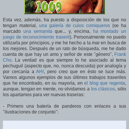
Esta vez, además, ha puesto a disposición de los que no
tengan material,
una galería de culos comiqueros
(se ha
marcado
una semanita
que... y, encima,
ha montado un
juego de reconocimiento traseril
). Personalmente no puedo
utilizarla por principios, y me he hecho a la mar en busca de
los mejores. Después de un rato de búsqueda, me he dado
cuenta de que hay un amo y señor de este "género",
Frank
Cho
. La verdad es que siempre lo he asociado al tema
pechuguil (aspecto que, no, nunca descuida) por analogía y
por cercanía a
AH!
, pero creo que en ésto se luce más.
Vamos algunos ejemplos de sus últimos trabajos traseriles
que he encontrado, en su mayoría, en
el blog que regenta
,
aunque, tengan en mente, no olvidamos a
los clásicos
, sólo
los apartamos para ver nuevas traseras:
- Primero una batería de panderos con enlaces a sus
"ilustraciones de conjunto":