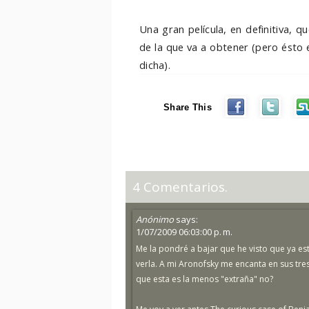
Una gran película, en definitiva,
de la que va a obtener (pero ésto
dicha).
Share This
4 Comentarios.
Anónimo
says:
1/07/2009 06:03:00 p. m.
Me la pondré a bajar que he visto que ya es
verla. A mi Aronofsky me encanta en sus tre
que esta es la menos "extraña" no?