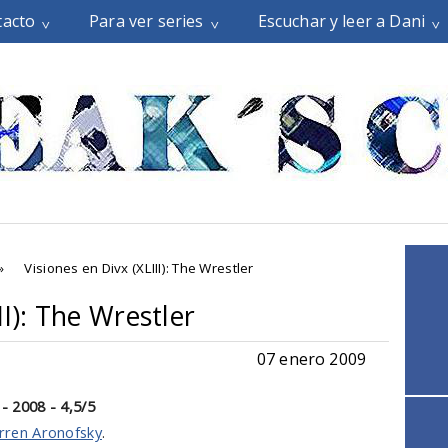
tacto
Para ver series
Escuchar y leer a Dani
»
Visiones en Divx (XLIII): The Wrestler
II): The Wrestler
07 enero 2009
- 2008 - 4,5/5
rren Aronofsky
.