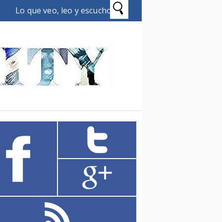
Lo que veo, leo y escucho