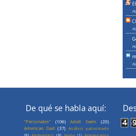
E
H
C
H
G
H
m
H
De qué se habla aquí:
Des
4
"Personales"
(106)
Adult Swim
(20)
American Dad
(37)
Análisis patrocinado
(8)
Animaniacs
(9)
Aniversarios
Anime
(1)