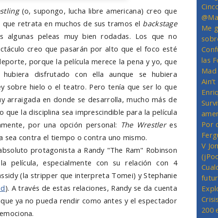
Cinc
stling
(o, supongo, lucha libre americana) creo que
@Mas
a, que retrata en muchos de sus tramos el
backstage
Me g
os algunas peleas muy bien rodadas. Los que no
sobr
táculo creo que pasarán por alto que el foco esté
Conf
las 
deporte, porque la película merece la pena y yo, que
Mad 
 hubiera disfrutado con ella aunque se hubiera
Ain’
ey sobre hielo o el teatro. Pero tenía que ser lo que
Enriq
muy arraigada en donde se desarrolla, mucho más de
Survi
 que la disciplina sea imprescindible para la película
amer
Por 
camente, por una opción personal:
The Wrestler
es
Ferg
, ya sea contra el tiempo o contra uno mismo.
V Jo
 absoluto protagonista a Randy "The Ram" Robinson
(jPo
la película, especialmente con su relación con 4
Cual
assidy (la stripper que interpreta Tomei) y Stephanie
futu
od
). A través de estas relaciones, Randy se da cuenta
Expl
Crisi
unque ya no pueda rendir como antes y el espectador
200 
e emociona.