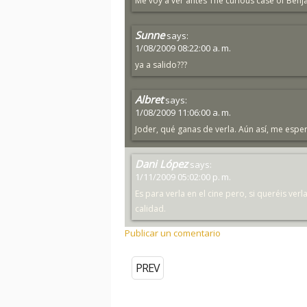
Me voy a ver antes The curious case of Benj
Sunne
says:
1/08/2009 08:22:00 a. m.
ya a salido???
Albret
says:
1/08/2009 11:06:00 a. m.
Joder, qué ganas de verla. Aún así, me esper
Dani López
says:
1/11/2009 05:02:00 p. m.
Es para verla en el cine pero, si queréis verl
calidad.
Publicar un comentario
PREV