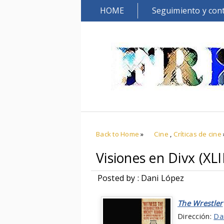
HOME
Seguimiento y con
Back to Home
»
Cine
,
Críticas de cine
Visiones en Divx (XLI
Posted by : Dani López
The Wrestler
Dirección:
Da