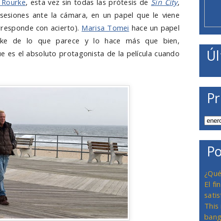
 Rourke
, esta vez sin todas las prótesis de
Sin City
,
esiones ante la cámara, en un papel que le viene
orresponde con acierto).
Marisa Tomei
hace un papel
ke de lo que parece y lo hace más que bien,
Úl
es el absoluto protagonista de la película cuando
Pr
Po
¿Qué
El f
satis
This
bang