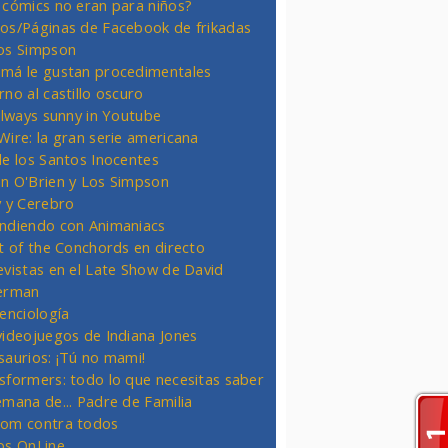
 cómics no eran para niños?
os/Páginas de Facebook de frikadas
os Simpson
má le gustan procedimentales
rno al castillo oscuro
 always sunny in Youtube
Wire: la gran serie americana
de los Santos Inocentes
n O'Brien y Los Simpson
y y Cerebro
ndiendo con Animaniacs
ht of the Conchords en directo
evistas en el Late Show de David
erman
ienciología
videojuegos de Indiana Jones
saurios: ¡Tú no mami!
sformers: todo lo que necesitas saber
emana de... Padre de Familia
om contra todos
os OnLine