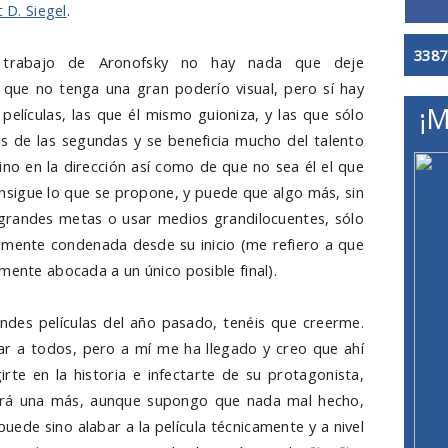
 D. Siegel
.
3387
 trabajo de Aronofsky no hay nada que deje
o que no tenga una gran poderío visual, pero sí hay
¡M
películas, las que él mismo guioniza, y las que sólo
es de las segundas y se beneficia mucho del talento
no en la dirección así como de que no sea él el que
consigue lo que se propone, y puede que algo más, sin
grandes metas o usar medios grandilocuentes, sólo
almente condenada desde su inicio (me refiero a que
mente abocada a un único posible final).
andes películas del año pasado, tenéis que creerme.
r a todos, pero a mí me ha llegado y creo que ahí
irte en la historia e infectarte de su protagonista,
ecerá una más, aunque supongo que nada mal hecho,
puede sino alabar a la película técnicamente y a nivel