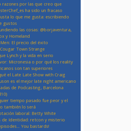
o razones por las que creo que
terChef_es ha sido un fracaso
usta lo que me gusta: escribiendo
e gustos
undiendo las cosas: @borjaventura,
Fox y Homeland
Men: El precio del éxito
t Cougar Town Strange
ue Lynch y la vida en serio
vor: Micronesia o por qué los reality
icanos son tan superiores
qué el Late Late Show with Craig
uson es el mejor late night americano
nadas de Podcasting, Barcelona
d10)
quier tiempo pasado fue peor y el
ro también lo será
otación laboral: Betty White
s de Identidad: retcon y misterio
episodes... You bastards!