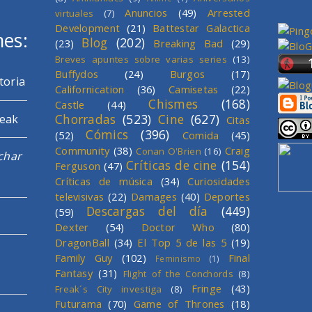
Anuncios
(49)
Arrested
virtuales
(7)
Development
(21)
Battestar Galactica
mes:
Blog
(202)
(23)
Breaking Bad
(29)
Breves apuntes sobre varias series
(13)
Buffydos
(24)
Burgos
(17)
toria
Californication
(36)
Camisetas
(22)
Chismes
(168)
Castle
(44)
Chorradas
(523)
Cine
(627)
reak
Citas
Cómics
(396)
(52)
Comida
(45)
Community
(38)
Craig
Conan O'Brien
(16)
char
Críticas de cine
(154)
Ferguson
(47)
Críticas de música
(34)
Curiosidades
televisivas
(22)
Damages
(40)
Deportes
Descargas del día
(449)
(59)
Dexter
(54)
Doctor Who
(80)
DragonBall
(34)
El Top 5 de las 5
(19)
Family Guy
(102)
Final
Feminismo
(1)
Fantasy
(31)
Flight of the Conchords
(8)
Fringe
(43)
Freak´s City investiga
(8)
Futurama
(70)
Game of Thrones
(18)