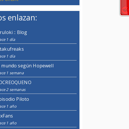
s enlazan:
ruloki :: Blog
ce 1 día
takufreaks
ce 1 día
l mundo según Hopewell
ace 1 semana
OCREOQUENO
ace 2 semanas
pisodio Piloto
ace 1 año
ixFans
ace 1 año