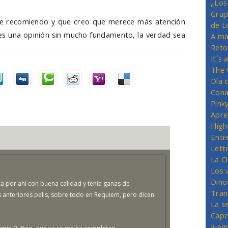
¿Los
Grup
 que recomiendo y que creo que merece más atención
de L
 es una opinión sin mucho fundamento, la verdad sea
A ma
Reto
It´s
The 
Día 
Cona
Pink
Apre
Flig
Entr
Lett
La C
Los 
Dino
ta por ahí con buena calidad y tenia ganas de
Tran
s anteriores pelis, sobre todo en Requiem, pero dicen
La s
Capc
Jueg