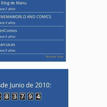
l Blog de Manu
ace 2 años
INEMAWORLD AND COMICS
ace 3 años
enComics
ace 5 años
arcus.es
ace 5 años
Mostrar todo
de Junio de 2010:
9
8
3
7
9
4