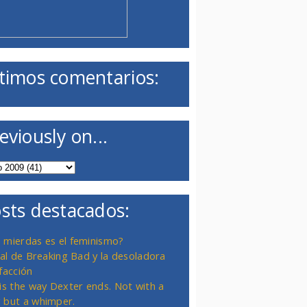
timos comentarios:
eviously on...
sts destacados:
 mierdas es el feminismo?
inal de Breaking Bad y la desoladora
facción
 is the way Dexter ends. Not with a
 but a whimper.