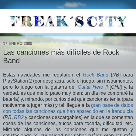
17 ENERO 2009
Las canciones más difíciles de Rock
Band
Estas navidades me regalaron el
Rock Band
[
RB
] para
PlayStation 2 (por desgracia, sólo el juego, sin instrumentos,
pero lo juego con la guitarra del
Guitar Hero II
[
GHII
] y, la
verdad, es que me lo paso muy bien: un día me compraré la
batería) y, mirando, por curiosidad qué canciones tenía (para
motivarme a jugar más) y tal, llegué a la
gran base de datos
con todas las canciones que han aparecido en la franquicia
(
RB
,
RB2
y canciones descargables) en la que se comentan
cosas de las canciones, trucos para tocarla, dificultad, etc.
Mirando algunas de las canciones que me gustan y
satisfaciendo mi curiosidad por saber cuáles eran las más