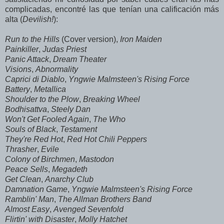
complicadas, encontré las que tenían una calificación más
alta (
Devilish!
):
Run to the Hills
(Cover version),
Iron Maiden
Painkiller
,
Judas Priest
Panic Attack
,
Dream Theater
Visions
,
Abnormality
Caprici di Diablo
,
Yngwie Malmsteen's Rising Force
Battery
,
Metallica
Shoulder to the Plow
,
Breaking Wheel
Bodhisattva
,
Steely Dan
Won't Get Fooled Again
,
The Who
Souls of Black
,
Testament
They're Red Hot
,
Red Hot Chili Peppers
Thrasher
,
Evile
Colony of Birchmen
,
Mastodon
Peace Sells
,
Megadeth
Get Clean
,
Anarchy Club
Damnation Game
,
Yngwie Malmsteen's Rising Force
Ramblin' Man
,
The Allman Brothers Band
Almost Easy
,
Avenged Sevenfold
Flirtin' with Disaster
,
Molly Hatchet