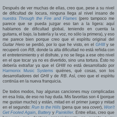
Después de ver muchas de ellas, creo que, pese a su nivel
de dificultad de locura, ninguna llega al nivel insano de
nuestra
Through the Fire and Flames
(pero tampoco me
parece que se pueda juzgar eso tan a la ligera: aquí
hablamos de dificultad global, teniendo en cuenta la
guitarra, el bajo, la batería y la voz, no sólo la primera), y eso
me parece bien porque creo que el espíritu original del
Guitar Hero
se perdió, por lo que he visto, en el
GHIII
y se
recuperó con
RB
, donde la alta dificultad no está reñida con
el entretenimiento y el disfrute, y no se llega a ese otro nivel
en el que tocar ya no es divertido, sino una tortura. Ésto no
debería extrañar ya que el
GHIII
no está desarrollado por
Harmonix Music Systems
quiénes, qué cosas, son los
desarrolladores del
GHII
y de
RB
. Así, creo que el espíritu
continúa en la nueva franquicia.
De todos modos, hay algunas canciones muy complicadas
en esa lista, de eso no hay duda. Mis favoritas son 4 (porque
me gustan mucho) y están, mitad en el primer juego y mitad
en el segundo:
Run to the Hills
(pena que sea
cover
),
Won't
Get Fooled Again
,
Battery
y
Painkiller
. Entre ellas, creo que