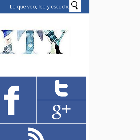
Lo que veo, leo y escucho