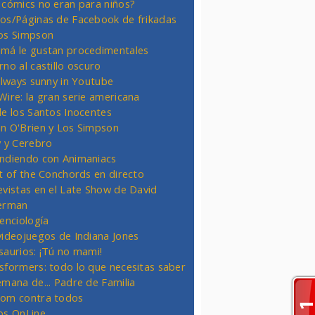
 cómics no eran para niños?
os/Páginas de Facebook de frikadas
os Simpson
má le gustan procedimentales
rno al castillo oscuro
 always sunny in Youtube
Wire: la gran serie americana
de los Santos Inocentes
n O'Brien y Los Simpson
y y Cerebro
ndiendo con Animaniacs
ht of the Conchords en directo
evistas en el Late Show de David
erman
ienciología
videojuegos de Indiana Jones
saurios: ¡Tú no mami!
sformers: todo lo que necesitas saber
emana de... Padre de Familia
om contra todos
os OnLine