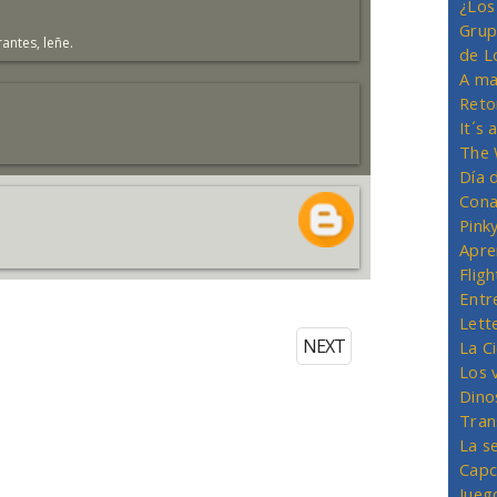
¿Los
Grup
antes, leñe.
de L
A ma
Reto
It´s
The 
Día 
Cona
Pink
Apre
Flig
Entr
Lett
NEXT
La C
Los 
Dino
Tran
La s
Capc
Jueg