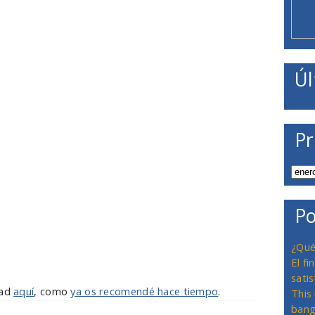
Úl
Pr
Po
¿Qué
El f
satis
rad
aquí
, como
ya os recomendé hace tiempo
.
This
bang