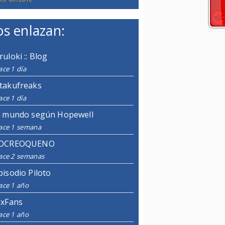
s enlazan:
ruloki :: Blog
ce 1 día
takufreaks
ce 1 día
l mundo según Hopewell
ace 1 semana
OCREOQUENO
ace 2 semanas
pisodio Piloto
ace 1 año
ixFans
ace 1 año