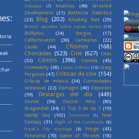
Anuncios
(49)
Arrested
virtuales
(7)
Development
(21)
Battestar Galactica
mes:
Blog
(202)
(23)
Breaking Bad
(29)
Breves apuntes sobre varias series
(13)
Buffydos
(24)
Burgos
(17)
toria
Californication
(36)
Camisetas
(22)
Chismes
(168)
Castle
(44)
Chorradas
(523)
Cine
(627)
reak
Citas
Cómics
(396)
(52)
Comida
(45)
Community
(38)
Craig
Conan O'Brien
(16)
char
Críticas de cine
(154)
Ferguson
(47)
Críticas de música
(34)
Curiosidades
televisivas
(22)
Damages
(40)
Deportes
Descargas del día
(449)
(59)
Dexter
(54)
Doctor Who
(80)
DragonBall
(34)
El Top 5 de las 5
(19)
Family Guy
(102)
Final
Feminismo
(1)
Fantasy
(31)
Flight of the Conchords
(8)
Fringe
(43)
Freak´s City investiga
(8)
Futurama
(70)
Game of Thrones
(18)