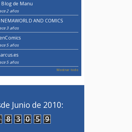
l Blog de Manu
ace 2 años
INEMAWORLD AND COMICS
ace 3 años
enComics
ace 5 años
arcus.es
ace 5 años
Mostrar todo
de Junio de 2010:
9
8
3
0
5
9