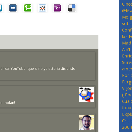
Cinc
@Mas
Me g
sobr
Conf
las 
Mad 
Ain’
Enriq
Survi
amer
ilizar YouTube, que si no ya estaría diciendo
Por 
Ferg
V Jo
(jPo
Cual
ro molan!
futu
Expl
Crisi
200 