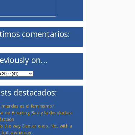
timos comentarios:
eviously on...
sts destacados:
 mierdas es el feminismo?
inal de Breaking Bad y la desoladora
facción
 is the way Dexter ends. Not with a
 but a whimper.