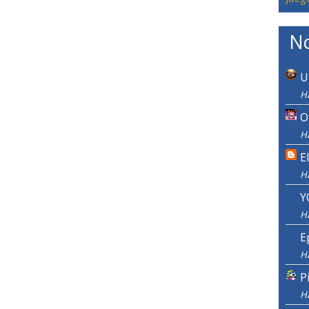
No
U
Ha
O
Ha
E
H
Y
H
E
H
P
H