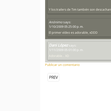
Y los trailers de Tim también son descacharr
Anónimo
says:
1/10/2009 05:25:00 p. m.
El primer vídeo es adorable, xDDD
Dani López
says:
1/11/2009 05:01:00 p. m.
Adorable... XD
Publicar un comentario
PREV