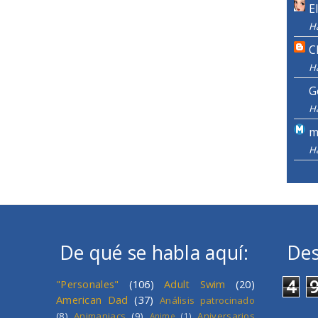
E
H
C
H
G
H
m
H
De qué se habla aquí:
Des
4
"Personales"
(106)
Adult Swim
(20)
American Dad
(37)
Análisis patrocinado
(8)
Animaniacs
(9)
Aniversarios
Anime
(1)