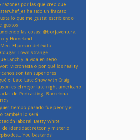
o razones por las que creo que
terChef_es ha sido un fracaso
usta lo que me gusta: escribiendo
e gustos
undiendo las cosas: @borjaventura,
Fox y Homeland
Men: El precio del éxito
t Cougar Town Strange
ue Lynch y la vida en serio
vor: Micronesia o por qué los reality
icanos son tan superiores
qué el Late Late Show with Craig
uson es el mejor late night americano
nadas de Podcasting, Barcelona
d10)
quier tiempo pasado fue peor y el
ro también lo será
otación laboral: Betty White
s de Identidad: retcon y misterio
episodes... You bastards!