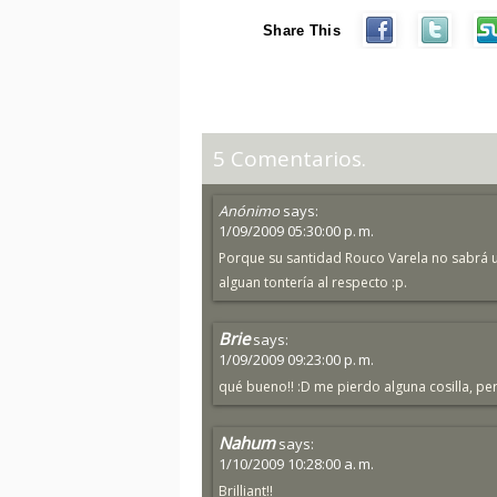
Share This
5 Comentarios.
Anónimo
says:
1/09/2009 05:30:00 p. m.
Porque su santidad Rouco Varela no sabrá ut
alguan tontería al respecto :p.
Brie
says:
1/09/2009 09:23:00 p. m.
qué bueno!! :D me pierdo alguna cosilla, pe
Nahum
says:
1/10/2009 10:28:00 a. m.
Brilliant!!