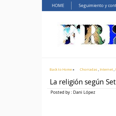
HOME
Seguimiento y con
Back to Home
»
Chorradas
,
Internet
,
La religión según Se
Posted by : Dani López