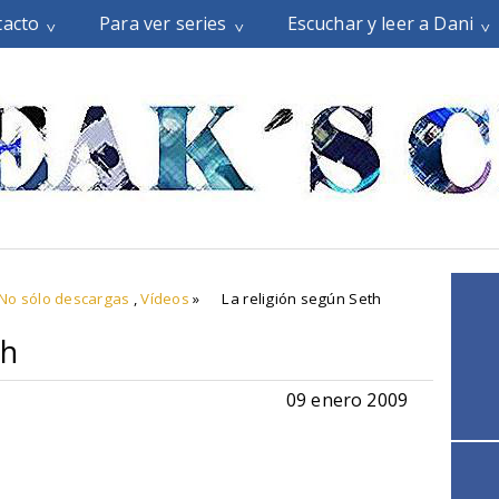
tacto
Para ver series
Escuchar y leer a Dani
No sólo descargas
,
Vídeos
»
La religión según Seth
th
09 enero 2009