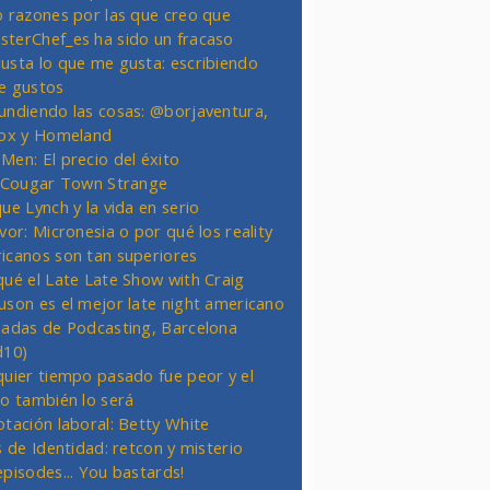
o razones por las que creo que
terChef_es ha sido un fracaso
usta lo que me gusta: escribiendo
e gustos
undiendo las cosas: @borjaventura,
Fox y Homeland
Men: El precio del éxito
t Cougar Town Strange
ue Lynch y la vida en serio
vor: Micronesia o por qué los reality
icanos son tan superiores
qué el Late Late Show with Craig
uson es el mejor late night americano
nadas de Podcasting, Barcelona
d10)
quier tiempo pasado fue peor y el
ro también lo será
otación laboral: Betty White
s de Identidad: retcon y misterio
episodes... You bastards!