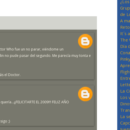
¿Los
Grup
de L
A ma
Reto
It´s
The 
Día 
ctor Who fue un no parar, viéndome un
Cona
lin no pude pasar del segundo. Me parecía muy tonta e
Pink
Apre
Flig
ás el Doctor.
Entr
Lett
La C
Los 
uería...¡¡FELICITARTE EL 2009!!! FELIZ AÑO
Dino
Tran
La s
sigo ;)
Capc
Jueg