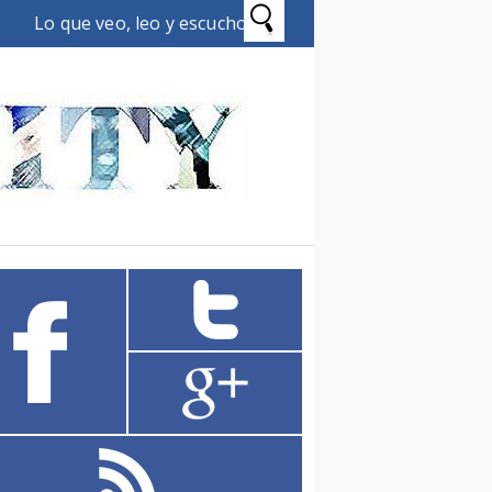
Lo que veo, leo y escucho