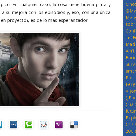
Cinc
tópico. En cualquier caso, la cosa tiene buena pinta y
@Mas
a su mejora con los episodios y, éso, con una única
Me g
en proyecto), es de lo más esperanzador.
sobr
Conf
las 
Mad 
Ain’
Enriq
Survi
amer
Por 
Ferg
V Jo
(jPo
Cual
futu
Expl
Crisi
200 