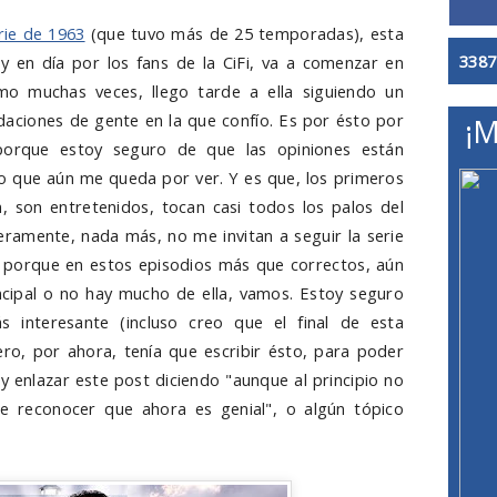
erie de 1963
(que tuvo más de 25 temporadas), esta
3387
y en día por los fans de la CiFi, va a comenzar en
o muchas veces, llego tarde a ella siguiendo un
ciones de gente en la que confío. Es por ésto por
¡M
 porque estoy seguro de que las opiniones están
 que aún me queda por ver. Y es que, los primeros
n, son entretenidos, tocan casi todos los palos del
eramente, nada más, no me invitan a seguir la serie
s porque en estos episodios más que correctos, aún
incipal o no hay mucho de ella, vamos. Estoy seguro
interesante (incluso creo que el final de esta
o, por ahora, tenía que escribir ésto, para poder
 enlazar este post diciendo "aunque al principio no
e reconocer que ahora es genial", o algún tópico