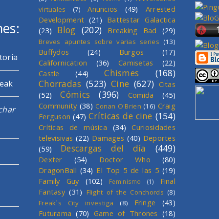
Anuncios
(49)
Arrested
virtuales
(7)
Development
(21)
Battestar Galactica
mes:
Blog
(202)
(23)
Breaking Bad
(29)
Breves apuntes sobre varias series
(13)
Buffydos
(24)
Burgos
(17)
toria
Californication
(36)
Camisetas
(22)
Chismes
(168)
Castle
(44)
Chorradas
(523)
Cine
(627)
reak
Citas
Cómics
(396)
(52)
Comida
(45)
Community
(38)
Craig
Conan O'Brien
(16)
char
Críticas de cine
(154)
Ferguson
(47)
Críticas de música
(34)
Curiosidades
televisivas
(22)
Damages
(40)
Deportes
Descargas del día
(449)
(59)
Dexter
(54)
Doctor Who
(80)
DragonBall
(34)
El Top 5 de las 5
(19)
Family Guy
(102)
Final
Feminismo
(1)
Fantasy
(31)
Flight of the Conchords
(8)
Fringe
(43)
Freak´s City investiga
(8)
Futurama
(70)
Game of Thrones
(18)