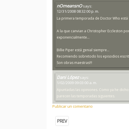
nOmeansnO
says:
12/31/2008 08:32:00 p. m.
La primera temporada de Doctor Who está b
A la que canvian a Christopher Eccleston po
exponencialmente...
Billie Piper está genial siempre...
Recomiendo sobretodo los episodios escrito
Son obras maestras!!!
Dani López
says:
1/02/2009 09:03:00 a. m.
Apuntadas las opiniones. Como ya he dicho,
parecen las temporadas siguientes.
Publicar un comentario
PREV