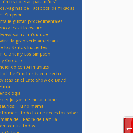
 cómics no eran para niños?
os/Páginas de Facebook de frikadas
os Simpson
má le gustan procedimentales
rno al castillo oscuro
 always sunny in Youtube
Wire: la gran serie americana
de los Santos Inocentes
n O'Brien y Los Simpson
y y Cerebro
ndiendo con Animaniacs
ht of the Conchords en directo
evistas en el Late Show de David
erman
ienciología
videojuegos de Indiana Jones
saurios: ¡Tú no mami!
sformers: todo lo que necesitas saber
emana de... Padre de Familia
om contra todos
os OnLine