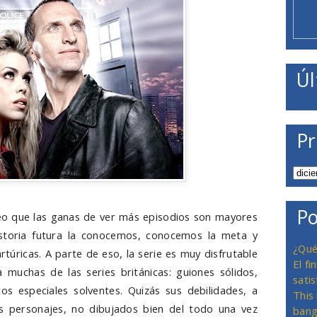
Úl
Pr
Po
eo que las ganas de ver más episodios son mayores
historia futura la conocemos, conocemos la meta y
¿Qué
túricas. A parte de eso, la serie es muy disfrutable
El f
muchas de las series británicas: guiones sólidos,
satis
s especiales solventes. Quizás sus debilidades, a
This
os personajes, no dibujados bien del todo una vez
bang