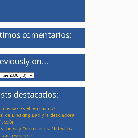
timos comentarios:
eviously on...
sts destacados:
 mierdas es el feminismo?
inal de Breaking Bad y la desoladora
facción
 is the way Dexter ends. Not with a
 but a whimper.