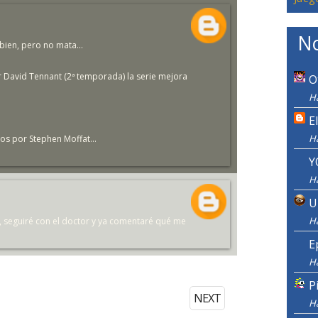
No
ien, pero no mata...
r David Tennant (2ª temporada) la serie mejora
O
Ha
E
H
s por Stephen Moffat...
Y
H
U
H
 seguiré con el doctor y ya comentaré qué me
E
H
P
NEXT
H