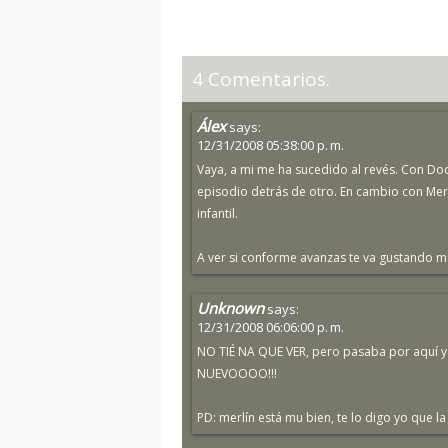
4 Comentarios.
Álex
says:
12/31/2008 05:38:00 p. m.
Vaya, a mi me ha sucedido al revés. Con Do
episodio detrás de otro. En cambio con Mer
infantil.
A ver si conforme avanzas te va gustando m
Unknown
says:
12/31/2008 06:06:00 p. m.
NO TIÉ NA QUE VER, pero pasaba por aquí y q
NUEVOOOO!!!
PD: merlín está mu bien, te lo digo yo que la 