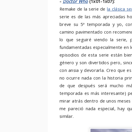
-
Doctor Who
(1x01-1x07):
Remake de la serie de
la clásica s
serie es de las más apreciadas ho
breve su 5ª temporada y yo, com
camino pavimentado con recomenda
lo que seguiré viendo la serie,
fundamentadas especialmente en lo
episodios de esta serie están bie
género y son divertidos pero, sinc
con ansia y devorarla. Creo que e
no ocurre nada con la historia pr
de que después será mucho más 
temporada es más interesante) per
mirar atrás dentro de unos meses y
me pareció nada especial, hay qu
similar.