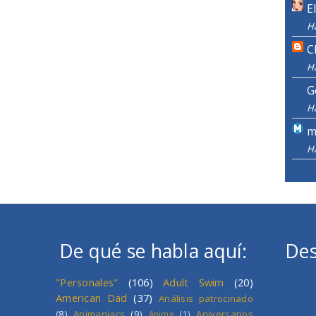
E
H
C
H
G
H
m
H
De qué se habla aquí:
Des
"Personales"
(106)
Adult Swim
(20)
American Dad
(37)
Análisis patrocinado
(8)
Animaniacs
(9)
Aniversarios
Anime
(1)