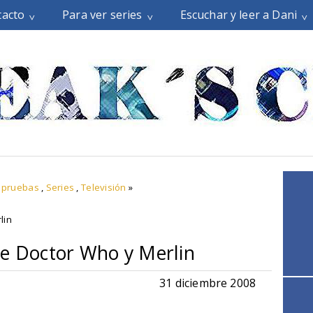
tacto
Para ver series
Escuchar y leer a Dani
e pruebas
,
Series
,
Televisión
»
lin
de Doctor Who y Merlin
31 diciembre 2008