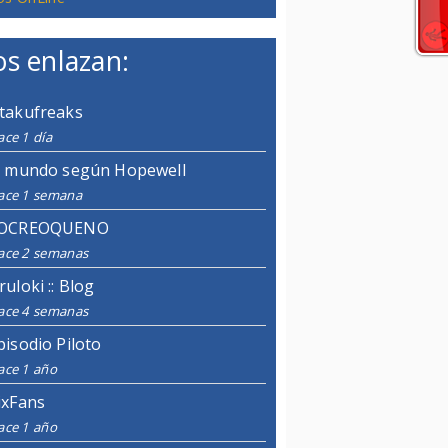
s enlazan:
takufreaks
ce 1 día
l mundo según Hopewell
ace 1 semana
OCREOQUENO
ace 2 semanas
ruloki :: Blog
ace 4 semanas
pisodio Piloto
ace 1 año
ixFans
ace 1 año