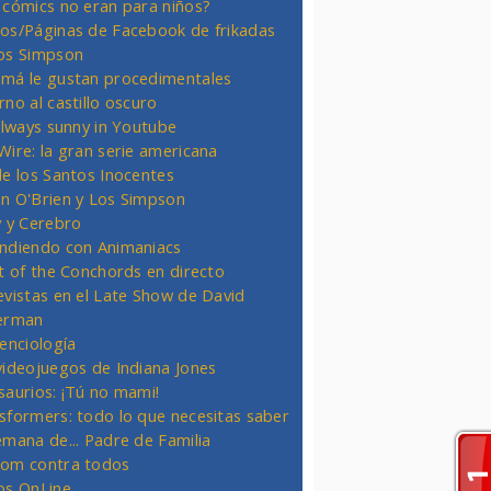
 cómics no eran para niños?
os/Páginas de Facebook de frikadas
os Simpson
má le gustan procedimentales
rno al castillo oscuro
 always sunny in Youtube
Wire: la gran serie americana
de los Santos Inocentes
n O'Brien y Los Simpson
y y Cerebro
ndiendo con Animaniacs
ht of the Conchords en directo
evistas en el Late Show de David
erman
ienciología
videojuegos de Indiana Jones
saurios: ¡Tú no mami!
sformers: todo lo que necesitas saber
emana de... Padre de Familia
om contra todos
os OnLine