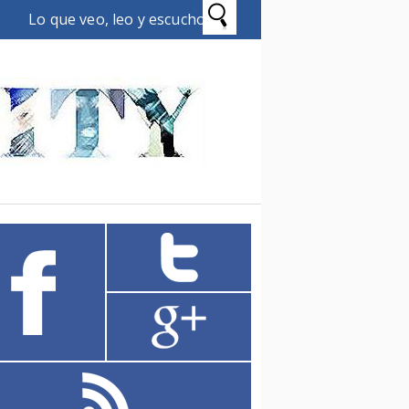
Lo que veo, leo y escucho