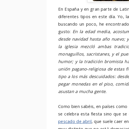
En España y en gran parte de Lati
diferentes tipos en este día. Yo, l
buscando un poco, he encontrad
gusto:
En la edad media, acostum
desde navidad hasta año nuevo; y
la iglesia mezcló ambas tradici
monaguillos, sacristanes, y el pu
humor; y la tradición bromista ha
unión pagano-religiosa de estas 
tipo a los más descuidados: desde
pegar monedas en el piso, comid
asustan a mucha gente.
Como bien sabéis, en países como 
se celebra esta fiesta sino que se
pescado de abril
, que suele caer en
muy distinto que no está demasiad