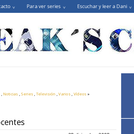
tacto
Para ver series
Escuchar y leer a Dani
s
,
Noticias
,
Series
,
Televisión
,
Varios
,
Vídeos
»
ocentes