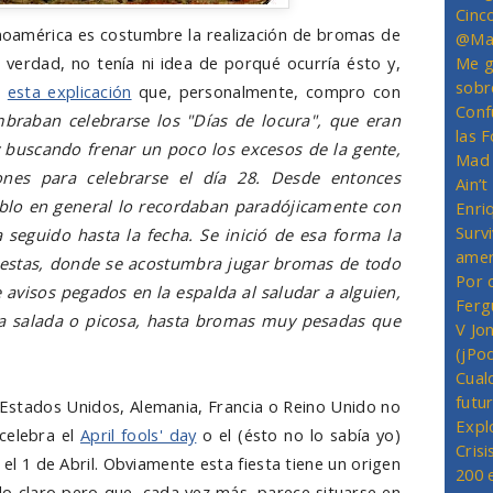
Cinc
noamérica es costumbre la realización de bromas de
@Mas
a verdad, no tenía ni idea de porqué ocurría ésto y,
Me g
sobr
o
esta explicación
que, personalmente, compro con
Conf
braban celebrarse los "Días de locura", que eran
las 
 buscando frenar un poco los excesos de la gente,
Mad 
ones para celebrarse el día 28. Desde entonces
Ain’
eblo en general lo recordaban paradójicamente con
Enriq
Survi
 seguido hasta la fecha. Se inició de esa forma la
amer
fiestas, donde se acostumbra jugar bromas de todo
Por 
 avisos pegados en la espalda al saludar a alguien,
Ferg
a salada o picosa, hasta bromas muy pesadas que
V Jo
(jPo
Cual
futu
Estados Unidos, Alemania, Francia o Reino Unido no
Expl
 celebra el
April fools' day
o el (ésto no lo sabía yo)
Crisi
 el 1 de Abril. Obviamente esta fiesta tiene un origen
200 
o claro pero que, cada vez más, parece situarse en