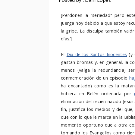
Posted by : Dani López
[Perdonen la "seriedad" pero es
juerga hoy debido a que estoy re
la gripe. La disculpa también vald
días.]
El
Día de los Santos Inocentes
(y 
gastan bromas y, en general, la cos
menos (valga la redundancia) ser
conmemoración de un episodio
ha
ha encantado) como es la matan
hubiera en Belén ordenada por
eliminación del recién nacido Jesús
fin, justifica los medios y del que
que con lo que le marca en la Bib
momento oportuno que a otra cosa
tomando los Evangelios como cier