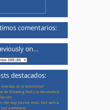
timos comentarios:
eviously on...
sts destacados:
 mierdas es el feminismo?
inal de Breaking Bad y la desoladora
facción
 is the way Dexter ends. Not with a
 but a whimper.