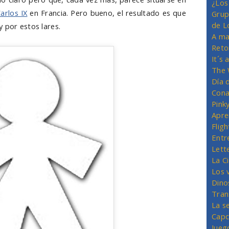
¿Los
arlos IX
en Francia. Pero bueno, el resultado es que
Grup
de L
 por estos lares.
A ma
Reto
It´s
The 
Día 
Cona
Pink
Apre
Flig
Entr
Lett
La C
Los 
Dino
Tran
La s
Capc
Jueg