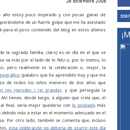
28 diciembre 2008
te año estoy poco inspirado y con pocas ganas de
3387
cuperándome de un fuerte golpe que me ha asestado
rá para el poco contenido del blog en estos últimos
¡M
de la sagrada familia, claro) es un día en el que se
a va más por el lado de lo feliz o, por lo menos, lo
io, pero realmente es la celebración o, mejor, la
giográfico
(palabro que he aprendido hoy y que me
za de todos los niños menores de dos años que
el rey Herodes I (el grande)
, y que perseguía la
. Ahí tienen, desde luego, a alguien que creía que, el
, al final, sería mejor quedarse con
lo probado
más
lia debido más a estar en el momento adecuado en el
. Por otro lado, también se comenta que, incluso
tos,
esta celebración no debería de ocurrir este día