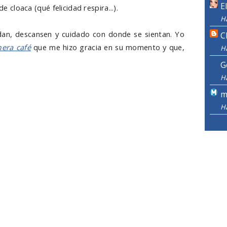
E
de cloaca (qué felicidad respira...).
H
dan, descansen y cuidado con donde se sientan. Yo
C
era café
que me hizo gracia en su momento y que,
H
G
H
m
H