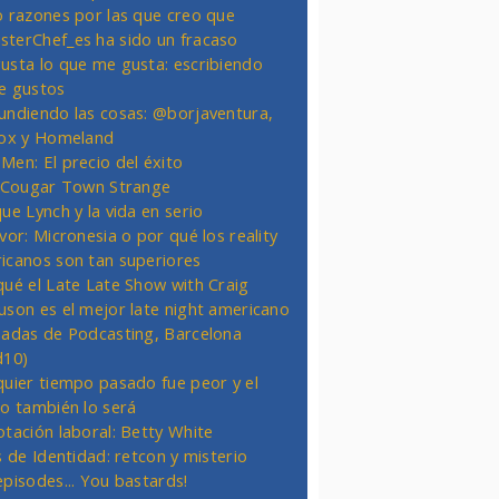
o razones por las que creo que
terChef_es ha sido un fracaso
usta lo que me gusta: escribiendo
e gustos
undiendo las cosas: @borjaventura,
Fox y Homeland
Men: El precio del éxito
t Cougar Town Strange
ue Lynch y la vida en serio
vor: Micronesia o por qué los reality
icanos son tan superiores
qué el Late Late Show with Craig
uson es el mejor late night americano
nadas de Podcasting, Barcelona
d10)
quier tiempo pasado fue peor y el
ro también lo será
otación laboral: Betty White
s de Identidad: retcon y misterio
episodes... You bastards!