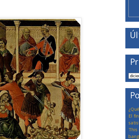
Úl
Pr
Po
¿Qué
El f
satis
This
bang