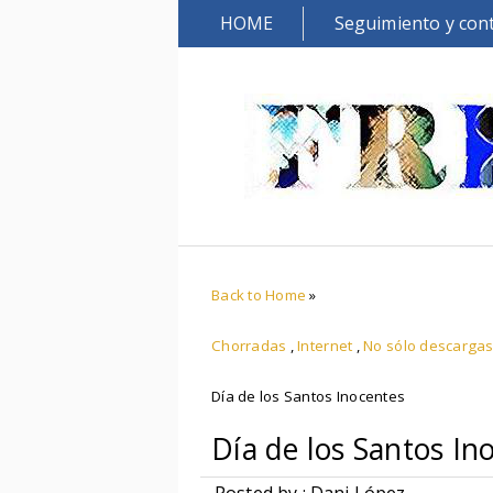
HOME
Seguimiento y con
Back to Home
»
Chorradas
,
Internet
,
No sólo descarga
Día de los Santos Inocentes
Día de los Santos In