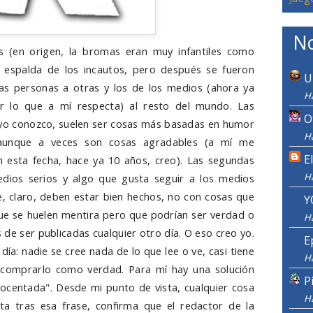
No
 (en origen, la bromas eran muy infantiles como
 espalda de los incautos, pero después se fueron
U
as personas a otras y los de los medios (ahora ya
Ha
r lo que a mí respecta) al resto del mundo. Las
O
e yo conozco, suelen ser cosas más basadas en humor
Ha
c. aunque a veces son cosas agradables (a mí me
E
en esta fecha, hace ya 10 años, creo). Las segundas
H
dios serios y algo que gusta seguir a los medios
, claro, deben estar bien hechos, no con cosas que
Y
que se huelen mentira pero que podrían ser verdad o
H
de ser publicadas cualquier otro día. O eso creo yo.
E
día: nadie se cree nada de lo que lee o ve, casi tiene
H
a comprarlo como verdad. Para mí hay una solución
P
inocentada". Desde mi punto de vista, cualquier cosa
H
a tras esa frase, confirma que el redactor de la