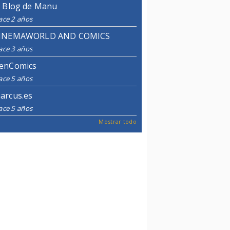
l Blog de Manu
ace 2 años
INEMAWORLD AND COMICS
ace 3 años
enComics
ace 5 años
arcus.es
ace 5 años
Mostrar todo