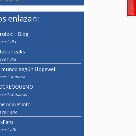
s enlazan:
ruloki :: Blog
ce 1 día
takufreaks
ce 1 día
l mundo según Hopewell
ace 1 semana
OCREOQUENO
ace 2 semanas
pisodio Piloto
ace 1 año
ixFans
ace 1 año