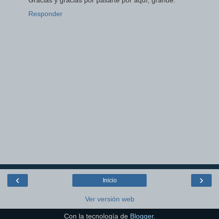
Gracias y gracias por pasarte por aquí, grande.
Responder
‹
›
Inicio
Ver versión web
Con la tecnología de
Blogger
.