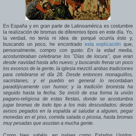
En España y en gran parte de Latinoamérica es costumbre
la realización de bromas de diferentes tipos en este día. Yo,
la verdad, no tenía ni idea de porqué ocurría ésto y,
buscando un poco, he encontrado
esta explicación
que,
personalmente, compro con gusto:
En la edad media,
acostumbraban celebrarse los "Días de locura", que eran
desde navidad hasta año nuevo; y buscando frenar un poco
los excesos de la gente, la iglesia mezcló ambas tradiciones
para celebrarse el día 28. Desde entonces monaguillos,
sacristanes, y el pueblo en general lo recordaban
paradójicamente con humor; y la tradición bromista ha
seguido hasta la fecha. Se inició de esa forma la unión
pagano-religiosa de estas fiestas, donde se acostumbra
jugar bromas de todo tipo a los más descuidados: desde
avisos pegados en la espalda al saludar a alguien, pegar
monedas en el piso, comida salada o picosa, hasta bromas
muy pesadas que asustan a mucha gente.
Como bien sabéis, en países como Estados Unidos,