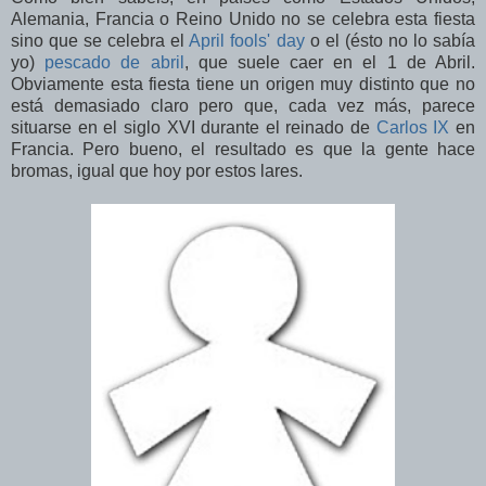
Alemania, Francia o Reino Unido no se celebra esta fiesta
sino que se celebra el
April fools' day
o el (ésto no lo sabía
yo)
pescado de abril
, que suele caer en el 1 de Abril.
Obviamente esta fiesta tiene un origen muy distinto que no
está demasiado claro pero que, cada vez más, parece
situarse en el siglo XVI durante el reinado de
Carlos IX
en
Francia. Pero bueno, el resultado es que la gente hace
bromas, igual que hoy por estos lares.