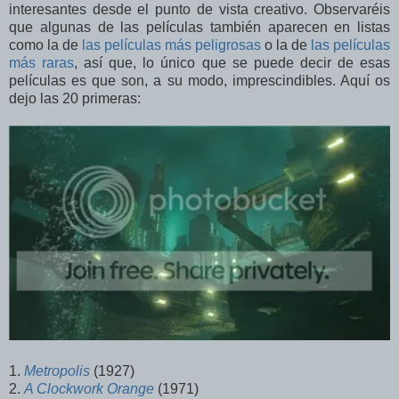
interesantes desde el punto de vista creativo. Observaréis
que algunas de las películas también aparecen en listas
como la de
las películas más peligrosas
o la de
las películas
más raras
, así que, lo único que se puede decir de esas
películas es que son, a su modo, imprescindibles. Aquí os
dejo las 20 primeras:
1.
Metropolis
(1927)
2.
A Clockwork Orange
(1971)