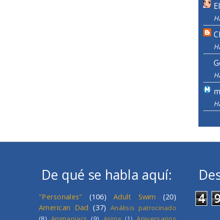
E
H
C
H
G
H
m
H
De qué se habla aquí:
Des
4
"Personales"
(106)
Adult Swim
(20)
American Dad
(37)
Análisis patrocinado
(8)
Animaniacs
(9)
Aniversarios
Anime
(1)