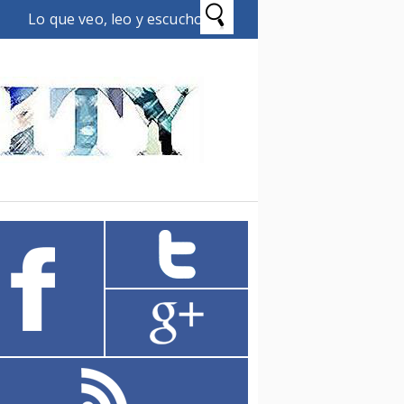
Lo que veo, leo y escucho