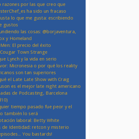
o razones por las que creo que
terChef_es ha sido un fracaso
usta lo que me gusta: escribiendo
e gustos
undiendo las cosas: @borjaventura,
Fox y Homeland
Men: El precio del éxito
t Cougar Town Strange
ue Lynch y la vida en serio
vor: Micronesia o por qué los reality
icanos son tan superiores
qué el Late Late Show with Craig
uson es el mejor late night americano
nadas de Podcasting, Barcelona
d10)
quier tiempo pasado fue peor y el
ro también lo será
otación laboral: Betty White
s de Identidad: retcon y misterio
episodes... You bastards!