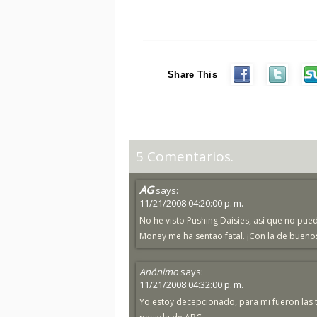
Share This
5 Comentarios.
AG
says:
11/21/2008 04:20:00 p. m.
No he visto Pushing Daisies, así que no pued
Money me ha sentao fatal. ¡Con la de buenos 
Anónimo
says:
11/21/2008 04:32:00 p. m.
Yo estoy decepcionado, para mi fueron las 