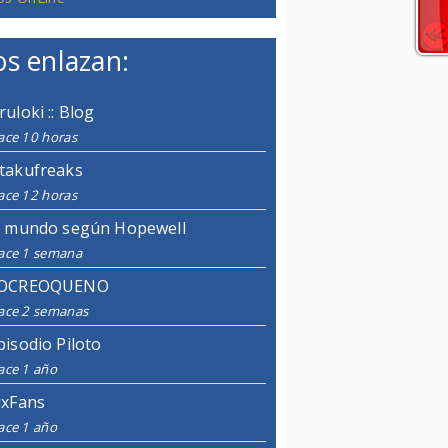
s enlazan:
ruloki :: Blog
ace 10 horas
takufreaks
ace 12 horas
l mundo según Hopewell
ace 1 semana
OCREOQUENO
ace 2 semanas
pisodio Piloto
ace 1 año
ixFans
ace 1 año