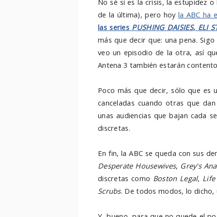
No sé si es la crisis, la estupidez
de la última), pero hoy
la ABC ha 
las series
PUSHING DAISIES
,
ELI 
más que decir que: una pena. Sigo
veo un episodio de la otra, así q
Antena 3 también estarán contento
Poco más que decir, sólo que es u
canceladas cuando otras que dan
unas audiencias que bajan cada se
discretas.
En fin, la ABC se queda con sus de
Desperate Housewives
,
Grey's An
discretas como
Boston Legal
,
Lif
Scrubs
. De todos modos, lo dicho,
Y, bueno, para que no quede el po