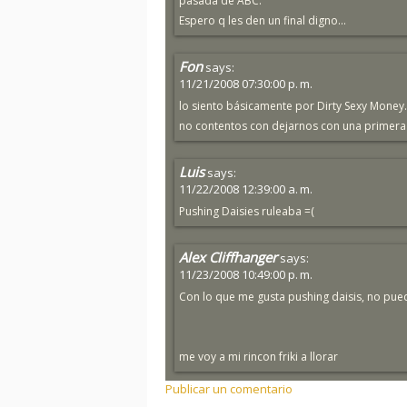
pasada de ABC.
Espero q les den un final digno...
Fon
says:
11/21/2008 07:30:00 p. m.
lo siento básicamente por Dirty Sexy Money.
no contentos con dejarnos con una primera 
Luis
says:
11/22/2008 12:39:00 a. m.
Pushing Daisies ruleaba =(
Alex Cliffhanger
says:
11/23/2008 10:49:00 p. m.
Con lo que me gusta pushing daisis, no pued
me voy a mi rincon friki a llorar
Publicar un comentario