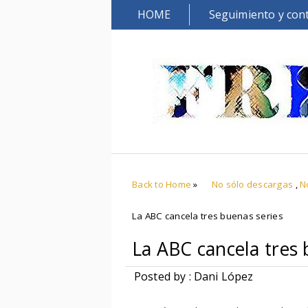
HOME
Seguimiento y con
Back to Home
»
No sólo descargas
,
N
La ABC cancela tres buenas series
La ABC cancela tres 
Posted by : Dani López