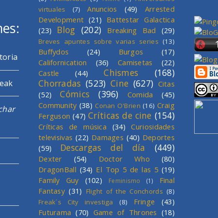
Anuncios
(49)
Arrested
virtuales
(7)
Development
(21)
Battestar Galactica
mes:
Blog
(202)
(23)
Breaking Bad
(29)
Breves apuntes sobre varias series
(13)
Buffydos
(24)
Burgos
(17)
toria
Californication
(36)
Camisetas
(22)
Chismes
(168)
Castle
(44)
Chorradas
(523)
Cine
(627)
reak
Citas
Cómics
(396)
(52)
Comida
(45)
Community
(38)
Craig
Conan O'Brien
(16)
char
Críticas de cine
(154)
Ferguson
(47)
Críticas de música
(34)
Curiosidades
televisivas
(22)
Damages
(40)
Deportes
Descargas del día
(449)
(59)
Dexter
(54)
Doctor Who
(80)
DragonBall
(34)
El Top 5 de las 5
(19)
Family Guy
(102)
Final
Feminismo
(1)
Fantasy
(31)
Flight of the Conchords
(8)
Fringe
(43)
Freak´s City investiga
(8)
Futurama
(70)
Game of Thrones
(18)