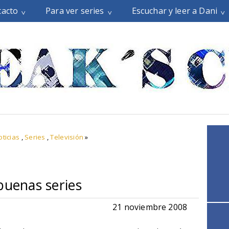
tacto
Para ver series
Escuchar y leer a Dani
oticias
,
Series
,
Televisión
»
buenas series
21 noviembre 2008