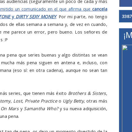
 o las audiencias (seguramente un poco de cada y más
emitido un comunicado en el que afirma que
cancela
3387
STONE
y
DIRTY SEXY MONEY
. Por mi parte, no tengo
 dos de ellas semana a semana y, de vez en cuando,
ue me parece un error, pero bueno. Los señores de
¡M
s :P
na pena que series buenas y algo distintas se vean
 mucha más pena siguen en antena e, incluso, con
mana (eso sí: en otra cadena), aunque no sean tan
más series, que tienen más éxito
Brothers & Sisters
,
atomy
,
Lost
,
Private Practice
o
Ugly Betty
, otras más
e On Mars
y
Samantha Who?
y su nueva adquisición,
 una pena.
st tan de pena, os dejo un momento divertido de la