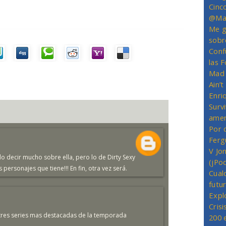
Cinc
@Mas
Me g
sobr
Conf
las 
Mad 
Ain’
Enriq
Survi
amer
Por 
Ferg
V Jo
o decir mucho sobre ella, pero lo de Dirty Sexy
(jPo
personajes que tiene!!! En fin, otra vez será.
Cual
futu
Expl
Crisi
tres series mas destacadas de la temporada
200 