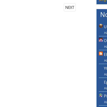
NEXT
No
U
H
O
H
E
H
Y
H
E
H
P
H