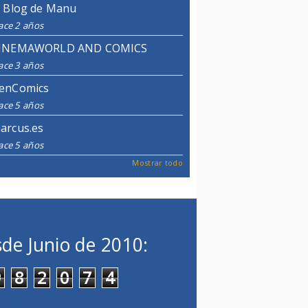
l Blog de Manu
ace 2 años
INEMAWORLD AND COMICS
ace 3 años
enComics
ace 5 años
arcus.es
ace 5 años
Mostrar todo
de Junio de 2010:
9
8
2
0
7
4