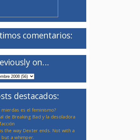
timos comentarios:
eviously on...
sts destacados:
 mierdas es el feminismo?
inal de Breaking Bad y la desoladora
facción
 is the way Dexter ends. Not with a
 but a whimper.