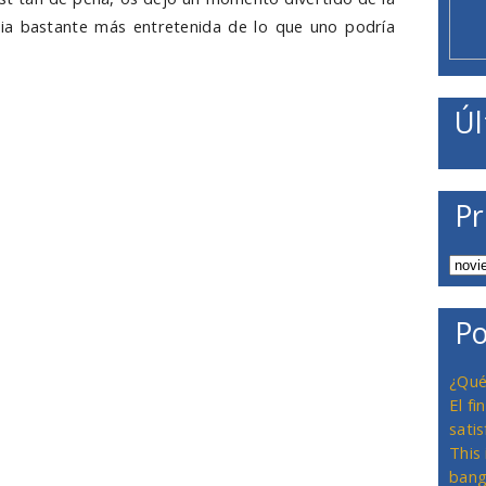
ia
bastante más entretenida de lo que uno podría
Úl
Pr
Po
¿Qué
El f
satis
This
bang