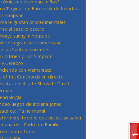
 cómics no eran para niños?
os/Páginas de Facebook de frikadas
os Simpson
má le gustan procedimentales
rno al castillo oscuro
 always sunny in Youtube
Wire: la gran serie americana
de los Santos Inocentes
n O'Brien y Los Simpson
y y Cerebro
ndiendo con Animaniacs
ht of the Conchords en directo
evistas en el Late Show de David
erman
ienciología
videojuegos de Indiana Jones
saurios: ¡Tú no mami!
sformers: todo lo que necesitas saber
emana de... Padre de Familia
om contra todos
os OnLine