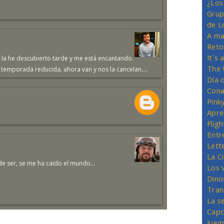
¿Los
Grup
de L
A ma
Reto
It´s
 la he descubierto tarde y me está encantando.
The 
temporada reducida, ahora van y nos la cancelan....
Día 
Cona
Pink
Apre
Flig
Entr
Lett
La C
e ser, se me ha caido el mundo...
Los 
Dino
Tran
La s
Capc
Jueg