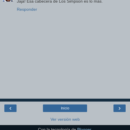
Jaja! Esa cabecera de Los Simpson es lo más.
Responder
‹
›
Inicio
Ver versión web
Con la tecnología de
Blogger
.