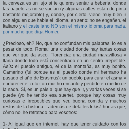
la cerveza es un lujo si te quieres sentar a beberla, donde
las papeleras no se vacían (y algunas calles están de pinta
bastante mejorable) y, donde, por cierto, viene muy bien ir
con alguien que hable el idioma, en serio: no se engañen, el
Italiano y
el castellano NO son el mismo idioma para nada,
por mucho que diga Homer
.
¿Precioso, eh? No, que no confundan mis palabras: lo es a
pesar de todo. Roma: una ciudad donde hay tantas cosas
que ver que da asco. Florencia: una ciudad maravillosa y
llana donde todo está concentrado en un centro irrepetible.
Asís: el pueblo antiguo, el de la montaña, es muy bonito.
Camerino (fui porque es el pueblo donde mi hermano ha
pasado el año de Erasmus): un pueblo para curar el asma y
endurecer el culo con mucho encanto y perdido en medio de
la nada. Sí, es un país al que hay que ir, y varias veces si se
puede (yo he tenido esa suerte), porque hay cosas muy
curiosas e irrepetibles que ver, buena comida y muchos
restos de la historia... además de detalles frikis/chorras que,
cómo no, he retratado para vosotros:
1- Al igual que en internet, hay que tener cuidado con los