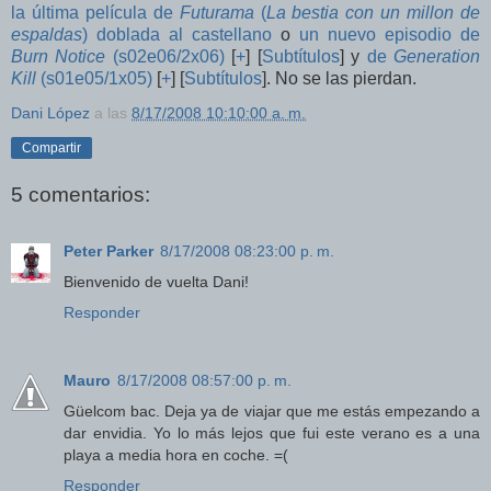
la última película de
Futurama
(
La bestia con un millon de
espaldas
) doblada al castellano
o
un nuevo episodio de
Burn Notice
(s02e06/2x06)
[
+
] [
Subtítulos
] y
de
Generation
Kill
(s01e05/1x05)
[
+
] [
Subtítulos
]. No se las pierdan.
Dani López
a las
8/17/2008 10:10:00 a. m.
Compartir
5 comentarios:
Peter Parker
8/17/2008 08:23:00 p. m.
Bienvenido de vuelta Dani!
Responder
Mauro
8/17/2008 08:57:00 p. m.
Güelcom bac. Deja ya de viajar que me estás empezando a
dar envidia. Yo lo más lejos que fui este verano es a una
playa a media hora en coche. =(
Responder