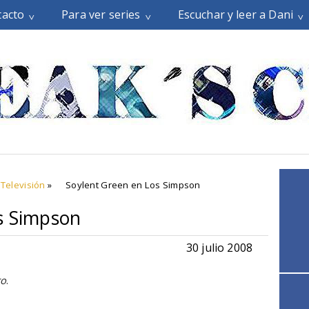
tacto
Para ver series
Escuchar y leer a Dani
,
Televisión
»
Soylent Green en Los Simpson
s Simpson
30 julio 2008
ro
.