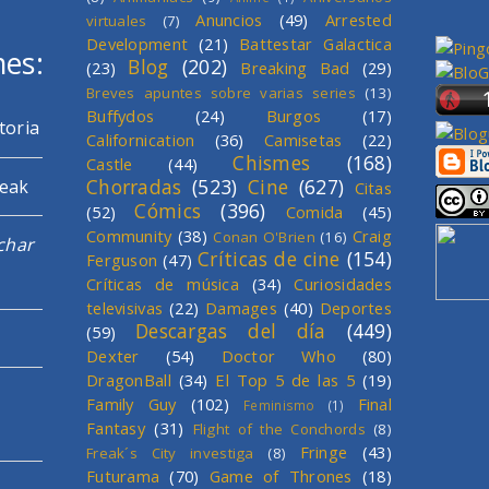
Anuncios
(49)
Arrested
virtuales
(7)
Development
(21)
Battestar Galactica
mes:
Blog
(202)
(23)
Breaking Bad
(29)
Breves apuntes sobre varias series
(13)
Buffydos
(24)
Burgos
(17)
toria
Californication
(36)
Camisetas
(22)
Chismes
(168)
Castle
(44)
Chorradas
(523)
Cine
(627)
reak
Citas
Cómics
(396)
(52)
Comida
(45)
Community
(38)
Craig
Conan O'Brien
(16)
char
Críticas de cine
(154)
Ferguson
(47)
Críticas de música
(34)
Curiosidades
televisivas
(22)
Damages
(40)
Deportes
Descargas del día
(449)
(59)
Dexter
(54)
Doctor Who
(80)
DragonBall
(34)
El Top 5 de las 5
(19)
Family Guy
(102)
Final
Feminismo
(1)
Fantasy
(31)
Flight of the Conchords
(8)
Fringe
(43)
Freak´s City investiga
(8)
Futurama
(70)
Game of Thrones
(18)