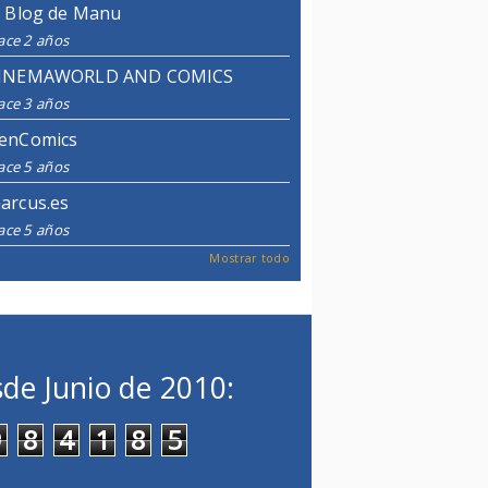
l Blog de Manu
ace 2 años
INEMAWORLD AND COMICS
ace 3 años
enComics
ace 5 años
arcus.es
ace 5 años
Mostrar todo
de Junio de 2010:
9
8
4
1
8
5