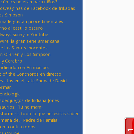
 cómics no eran para niños?
os/Páginas de Facebook de frikadas
os Simpson
má le gustan procedimentales
rno al castillo oscuro
 always sunny in Youtube
Wire: la gran serie americana
de los Santos Inocentes
n O'Brien y Los Simpson
y y Cerebro
ndiendo con Animaniacs
ht of the Conchords en directo
evistas en el Late Show de David
erman
ienciología
videojuegos de Indiana Jones
saurios: ¡Tú no mami!
sformers: todo lo que necesitas saber
emana de... Padre de Familia
om contra todos
os OnLine