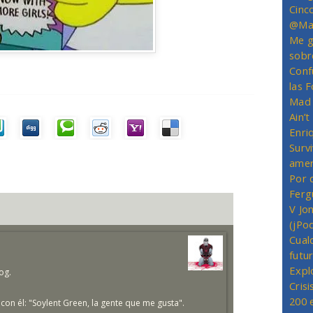
Cinc
@Mas
Me g
sobr
Conf
las 
Mad 
Ain’
Enriq
Survi
amer
Por 
Ferg
V Jo
(jPo
Cual
futu
Expl
og.
Crisi
200 
on él: "Soylent Green, la gente que me gusta".