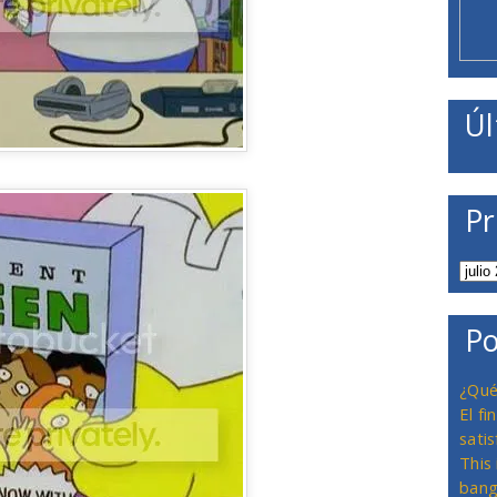
Úl
Pr
Po
¿Qué
El f
satis
This
bang