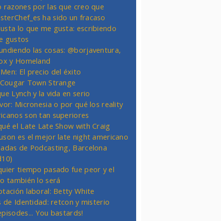
o razones por las que creo que
terChef_es ha sido un fracaso
usta lo que me gusta: escribiendo
e gustos
undiendo las cosas: @borjaventura,
Fox y Homeland
Men: El precio del éxito
t Cougar Town Strange
ue Lynch y la vida en serio
vor: Micronesia o por qué los reality
icanos son tan superiores
qué el Late Late Show with Craig
uson es el mejor late night americano
nadas de Podcasting, Barcelona
d10)
quier tiempo pasado fue peor y el
ro también lo será
otación laboral: Betty White
s de Identidad: retcon y misterio
episodes... You bastards!