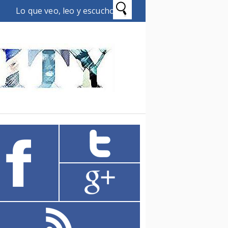
Lo que veo, leo y escucho