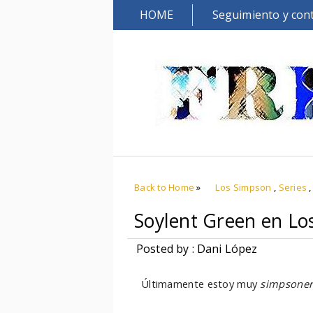
HOME
Seguimiento y con
Back to Home
»
Los Simpson
,
Series
Soylent Green en Lo
Posted by : Dani López
Últimamente estoy muy
simpsone