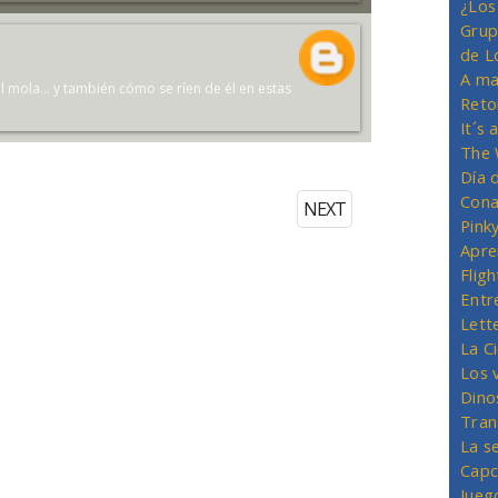
¿Los
Grup
de L
A ma
nal mola... y también cómo se ríen de él en estas
Reto
It´s
The 
Día 
Cona
NEXT
Pink
Apre
Flig
Entr
Lett
La C
Los 
Dino
Tran
La s
Capc
Jueg