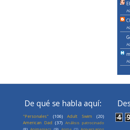
E
H
C
H
G
H
m
H
De qué se habla aquí:
Des
4
"Personales"
(106)
Adult Swim
(20)
American Dad
(37)
Análisis patrocinado
(8)
Animaniacs
(9)
Aniversarios
Anime
(1)