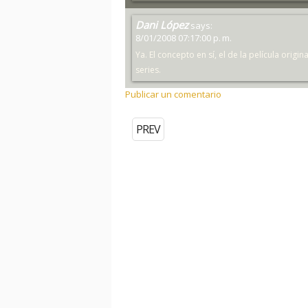
Dani López
says:
8/01/2008 07:17:00 p. m.
Ya. El concepto en sí, el de la película origi
series.
Publicar un comentario
PREV