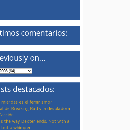
timos comentarios:
eviously on...
sts destacados:
 mierdas es el feminismo?
inal de Breaking Bad y la desoladora
facción
 is the way Dexter ends. Not with a
 but a whimper.