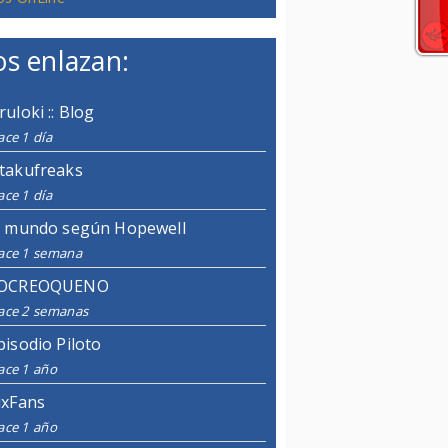
s enlazan:
ruloki :: Blog
ce 1 día
takufreaks
ce 1 día
l mundo según Hopewell
ace 1 semana
OCREOQUENO
ace 2 semanas
pisodio Piloto
ace 1 año
ixFans
ace 1 año