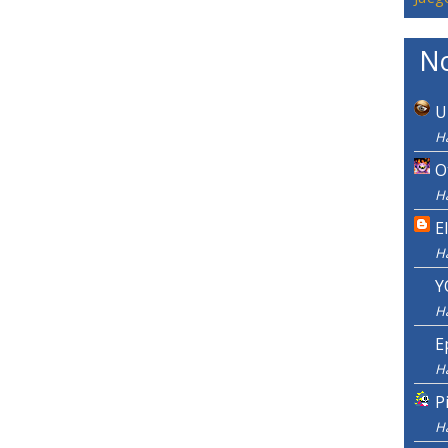
No
U
Ha
O
Ha
E
H
Y
H
E
H
P
H