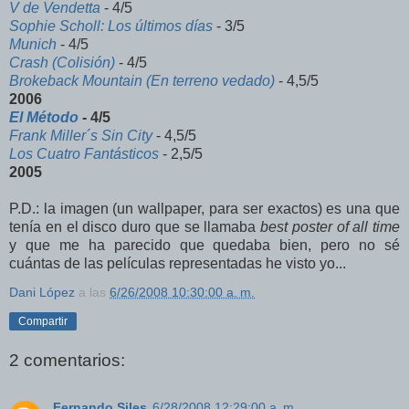
V de Vendetta
- 4/5
Sophie Scholl: Los últimos días
- 3/5
Munich
- 4/5
Crash (Colisión)
- 4/5
Brokeback Mountain (En terreno vedado)
- 4,5/5
2006
El Método
- 4/5
Frank Miller´s Sin City
- 4,5/5
Los Cuatro Fantásticos
- 2,5/5
2005
P.D.: la imagen (un wallpaper, para ser exactos) es una que
tenía en el disco duro que se llamaba
best poster of all time
y que me ha parecido que quedaba bien, pero no sé
cuántas de las películas representadas he visto yo...
Dani López
a las
6/26/2008 10:30:00 a. m.
Compartir
2 comentarios:
Fernando Siles
6/28/2008 12:29:00 a. m.