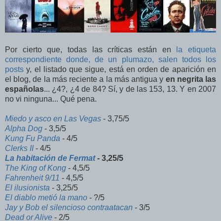
Por cierto que, todas las críticas están en
la etiqueta
correspondiente donde, de un plumazo, salen todos los
posts
y, el listado que sigue, está en orden de aparición en
el blog, de la más reciente a la más antigua y
en negrita las
españolas
... ¿4?, ¿4 de 84? Sí, y de las 153, 13. Y en 2007
no vi ninguna... Qué pena.
Miedo y asco en Las Vegas
- 3,75/5
Alpha Dog
- 3,5/5
Kung Fu Panda
- 4/5
Clerks II
- 4/5
La habitación de Fermat
- 3,25/5
The King of Kong
- 4,5/5
Fahrenheit 9/11
- 4,5/5
El ilusionista
- 3,25/5
El diablo metió la mano
- ?/5
Jay y Bob el silencioso contraatacan
- 3/5
Dead or Alive
- 2/5