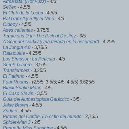
Arma fatal (Hot Fuzz)
- 4/5
Se7en
- 4,5/5
El Club de la Lucha
- 4,5/5
Pat Garrett y Billy el Niño
- 4/5
Oldboy
- 4,5/5
Ases calientes
- 3,75/5
Tenacious D in: The Pick of Destiny
- 3/5
A Scanner Darkly (Una mirada en la oscuridad)
- 4,25/5
La Jungla 4.0
- 3,75/5
Ratatouille
- 4,25/5
Los Simpson: La Película
- 4/5
Shrek Tercero
- 3,5 /5
Transformers
- 3,25/5
El Padrino
- 4,5/5
Four Rooms
- (2,5/5; 3,5/5; 4/5; 4,5/5) 3,625/5
Black Snake Moan
- 4/5
El Caso Slevin
- 3,5/5
Guía del Autoestopista Galáctico
- 3/5
Jakie Brown
- 4,5/5
Zodiac
- 4,5/5
Piratas del Caribe, En el fin del mundo
- 2,75/5
Spider-Man 3
- 2/5
Pequeña Miss Sunshine
- 4,5/5