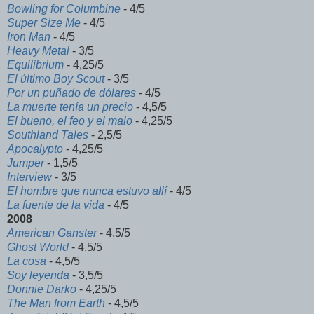
Bowling for Columbine
- 4/5
Super Size Me
- 4/5
Iron Man
- 4/5
Heavy Metal
- 3/5
Equilibrium
- 4,25/5
El último Boy Scout
- 3/5
Por un puñado de dólares
- 4/5
La muerte tenía un precio
- 4,5/5
El bueno, el feo y el malo
- 4,25/5
Southland Tales
- 2,5/5
Apocalypto
- 4,25/5
Jumper
- 1,5/5
Interview
- 3/5
El hombre que nunca estuvo allí
- 4/5
La fuente de la vida
- 4/5
2008
American Ganster
- 4,5/5
Ghost World
- 4,5/5
La cosa
- 4,5/5
Soy leyenda
- 3,5/5
Donnie Darko
- 4,25/5
The Man from Earth
- 4,5/5