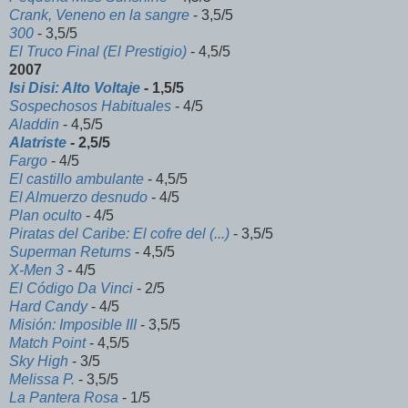
Crank, Veneno en la sangre
- 3,5/5
300
- 3,5/5
El Truco Final (El Prestigio)
- 4,5/5
2007
Isi Disi: Alto Voltaje
- 1,5/5
Sospechosos Habituales
- 4/5
Aladdin
- 4,5/5
Alatriste
- 2,5/5
Fargo
- 4/5
El castillo ambulante
- 4,5/5
El Almuerzo desnudo
- 4/5
Plan oculto
- 4/5
Piratas del Caribe: El cofre del (...)
- 3,5/5
Superman Returns
- 4,5/5
X-Men 3
- 4/5
El Código Da Vinci
- 2/5
Hard Candy
- 4/5
Misión: Imposible III
- 3,5/5
Match Point
- 4,5/5
Sky High
- 3/5
Melissa P.
- 3,5/5
La Pantera Rosa
- 1/5