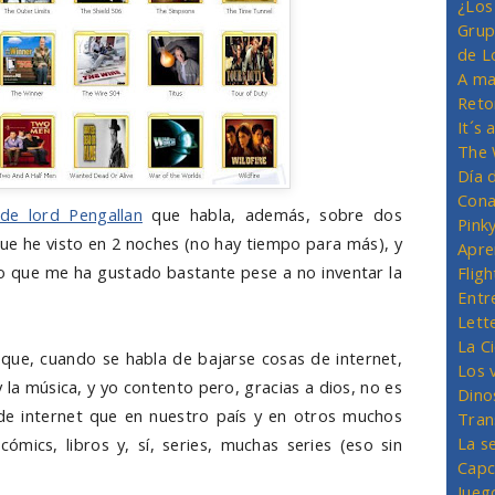
¿Los
Grup
de L
A ma
Reto
It´s
The 
Día 
Cona
de lord Pengallan
que habla, además, sobre dos
Pink
que he visto en 2 noches (no hay tiempo para más), y
Apre
o que me ha gustado bastante pese a no inventar la
Flig
Entr
Lett
La C
que, cuando se habla de bajarse cosas de internet,
Los 
y la música, y yo contento pero, gracias a dios, no es
Dino
e internet que en nuestro país y en otros muchos
Tran
La s
ómics, libros y, sí, series, muchas series (eso sin
Capc
Jueg