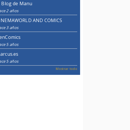
l Blog de Manu
ace 2 años
INEMAWORLD AND COMICS
ace 3 años
enComics
ace 5 años
arcus.es
ace 5 años
Mostrar todo