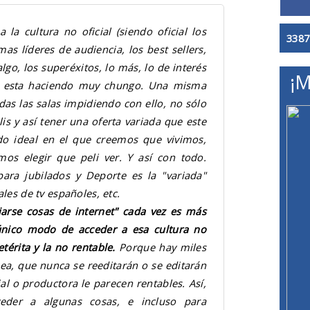
 la cultura no oficial (siendo oficial los
3387
as líderes de audiencia, los best sellers,
algo, los superéxitos, lo más, lo de interés
¡M
se esta haciendo muy chungo. Una misma
odas las salas impidiendo con ello, no sólo
is y así tener una oferta variada que este
o ideal en el que creemos que vivimos,
os elegir que peli ver. Y así con todo.
ara jubilados y Deporte es la "variada"
les de tv españoles, etc.
jarse cosas de internet" cada vez es más
 único modo de acceder a esa cultura no
etérita y la no rentable.
Porque hay miles
 sea, que nunca se reeditarán o se editarán
al o productora le parecen rentables. Así,
eder a algunas cosas, e incluso para