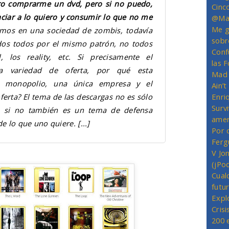
ero comprarme un dvd, pero si no puedo,
Cinc
ciar a lo quiero y consumir lo que no me
@Mas
Me g
imos en una sociedad de zombis, todavía
sobr
dos todos por el mismo patrón, no todos
Conf
, los reality, etc. Si precisamente el
las 
la variedad de oferta, por qué esta
Mad 
l monopolio, una única empresa y el
Ain’
erta? El tema de las descargas no es sólo
Enriq
Survi
, si no también es un tema de defensa
amer
e lo que uno quiere.
[...]
Por 
Ferg
V Jo
(jPo
Cual
futu
Expl
Crisi
200 