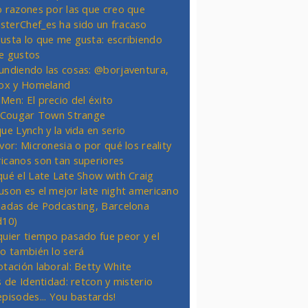
o razones por las que creo que
terChef_es ha sido un fracaso
usta lo que me gusta: escribiendo
e gustos
undiendo las cosas: @borjaventura,
Fox y Homeland
Men: El precio del éxito
t Cougar Town Strange
ue Lynch y la vida en serio
vor: Micronesia o por qué los reality
icanos son tan superiores
qué el Late Late Show with Craig
uson es el mejor late night americano
nadas de Podcasting, Barcelona
d10)
quier tiempo pasado fue peor y el
ro también lo será
otación laboral: Betty White
s de Identidad: retcon y misterio
episodes... You bastards!