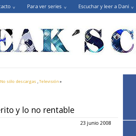
tacto
Para ver series
Escuchar y leer a Dani
,
No sólo descargas
,
Televisión
»
érito y lo no rentable
23 junio 2008