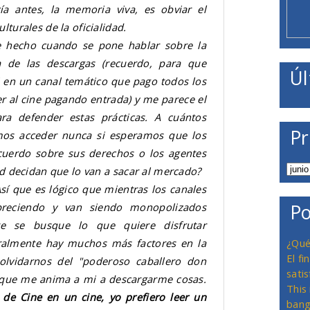
a antes, la memoria viva, es obviar el
lturales de la oficialidad.
e hecho cuando se pone hablar sobre la
cia de las descargas (recuerdo, para que
Úl
vi en un canal temático que pago todos los
ver al cine pagando entrada) y me parece el
ara defender estas prácticas. A cuántos
Pr
vamos acceder nunca si esperamos que los
cuerdo sobre sus derechos o los agentes
dad decidan que lo van a sacar al mercado?
sí que es lógico que mientras los canales
breciendo y van siendo monopolizados
Po
te se busque lo que quiere disfrutar
ralmente hay muchos más factores en la
¿Qué
El f
lvidarnos del "poderoso caballero don
satis
o que me anima a mi a descargarme cosas.
This
 de Cine en un cine, yo prefiero leer un
bang