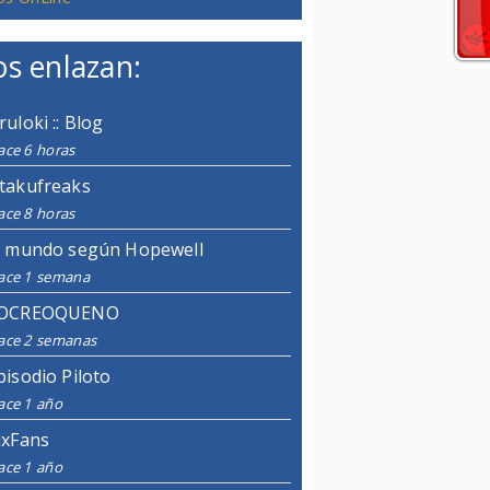
s enlazan:
ruloki :: Blog
ace 6 horas
takufreaks
ace 8 horas
l mundo según Hopewell
ace 1 semana
OCREOQUENO
ace 2 semanas
pisodio Piloto
ace 1 año
ixFans
ace 1 año