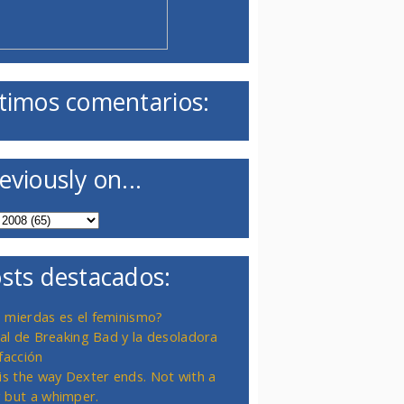
timos comentarios:
eviously on...
sts destacados:
 mierdas es el feminismo?
inal de Breaking Bad y la desoladora
facción
 is the way Dexter ends. Not with a
 but a whimper.