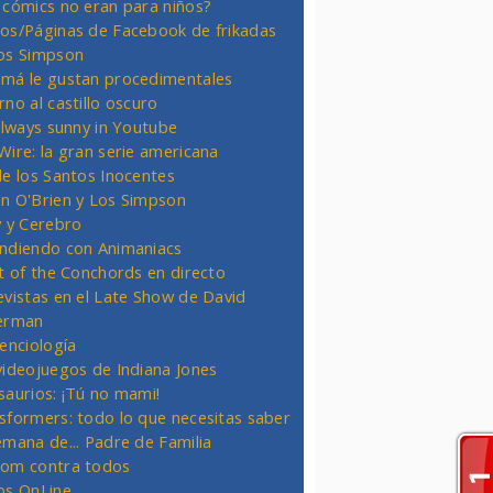
 cómics no eran para niños?
os/Páginas de Facebook de frikadas
os Simpson
má le gustan procedimentales
rno al castillo oscuro
 always sunny in Youtube
Wire: la gran serie americana
de los Santos Inocentes
n O'Brien y Los Simpson
y y Cerebro
ndiendo con Animaniacs
ht of the Conchords en directo
evistas en el Late Show de David
erman
ienciología
videojuegos de Indiana Jones
saurios: ¡Tú no mami!
sformers: todo lo que necesitas saber
emana de... Padre de Familia
om contra todos
os OnLine