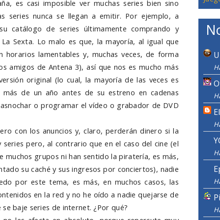
ña, es casi imposible ver muchas series bien sino
s series nunca se llegan a emitir. Por ejemplo, a
No
su catálogo de series últimamente comprando y
La Sexta. Lo malo es que, la mayoría, al igual que
en horarios lamentables y, muchas veces, de forma
U
los amigos de Antena 3), así que nos es mucho más
H
rsión original (lo cual, la mayoría de las veces es
O
s más de un año antes de su estreno en cadenas
H
 trasnochar o programar el vídeo o grabador de DVD
E
H
ero con los anuncios y, claro, perderán dinero si la
Y
eries pero, al contrario que en el caso del cine (el
H
e muchos grupos ni han sentido la piratería, es más,
E
tado su caché y sus ingresos por conciertos), nadie
H
edo por este tema, es más, en muchos casos, las
ntenidos en la red y no he oído a nadie quejarse de
P
 se baje series de internet. ¿Por qué?
H