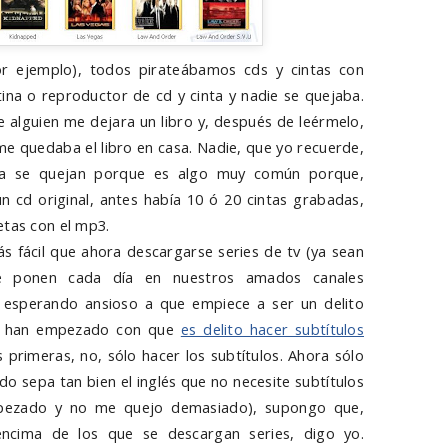
r ejemplo), todos pirateábamos cds y cintas con
ina o reproductor de cd y cinta y nadie se quejaba.
 alguien me dejara un libro y, después de leérmelo,
me quedaba el libro en casa. Nadie, que yo recuerde,
ora se quejan porque es algo muy común porque,
n cd original, antes había 10 ó 20 cintas grabadas,
etas con el mp3.
s fácil que ahora descargarse series de tv (ya sean
e ponen cada día en nuestros amados canales
y esperando ansioso a que empiece a ser un delito
Ya han empezado con que
es delito hacer subtítulos
s primeras, no, sólo hacer los subtítulos. Ahora sólo
o sepa tan bien el inglés que no necesite subtítulos
mpezado y no me quejo demasiado), supongo que,
ncima de los que se descargan series, digo yo.