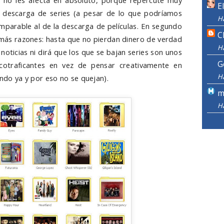
 no les afecta en absoluto, porque repercute muy
E
 descarga de series (a pesar de lo que podríamos
H
parable al de la descarga de películas. En segundo
C
 más razones: hasta que no pierdan dinero de verdad
H
 noticias ni dirá que los que se bajan series son unos
G
rcotraficantes en vez de pensar creativamente en
H
endo ya y por eso no se quejan).
m
H