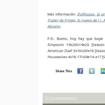
Más información:
Dollhouse, la p
Trailer de Fringe, lo nuevo de J.J.
Abrams
.
P.D.: Bueno, hoy hay que bajar 
Simpsons
19x20/s19e20 [Season 
American Dad!
3x16/s03e16 [Season
Housewives
4x16-17/s04e14-e17 [Se
Share This
2 Comentarios.