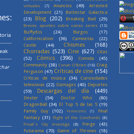
Anuncios
(49)
Arrested
virtuales
(7)
Development
(21)
Battestar Galactica
mes:
Blog
(202)
(23)
Breaking Bad
(29)
Breves apuntes sobre varias series
(13)
Buffydos
(24)
Burgos
(17)
toria
Californication
(36)
Camisetas
(22)
Chismes
(168)
Castle
(44)
Chorradas
(523)
Cine
(627)
reak
Citas
Cómics
(396)
(52)
Comida
(45)
Community
(38)
Craig
Conan O'Brien
(16)
char
Críticas de cine
(154)
Ferguson
(47)
Críticas de música
(34)
Curiosidades
televisivas
(22)
Damages
(40)
Deportes
Descargas del día
(449)
(59)
Dexter
(54)
Doctor Who
(80)
DragonBall
(34)
El Top 5 de las 5
(19)
Family Guy
(102)
Final
Feminismo
(1)
Fantasy
(31)
Flight of the Conchords
(8)
Fringe
(43)
Freak´s City investiga
(8)
Futurama
(70)
Game of Thrones
(18)