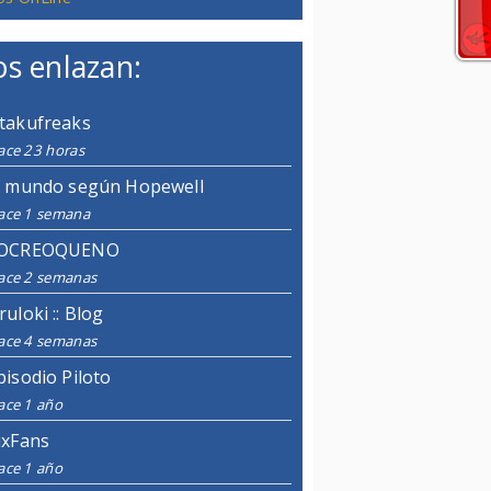
s enlazan:
takufreaks
ace 23 horas
l mundo según Hopewell
ace 1 semana
OCREOQUENO
ace 2 semanas
ruloki :: Blog
ace 4 semanas
pisodio Piloto
ace 1 año
ixFans
ace 1 año