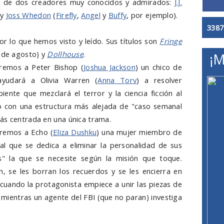
lo de dos creadores muy conocidos y admirados:
J.J.
 y
Joss Whedon
(
Firefly
,
Angel
y
Buffy
, por ejemplo).
3387
or lo que hemos visto y leído. Sus títulos son
Fringe
6 de agosto) y
Dollhouse
.
¡M
dremos a Peter Bishop (
Joshua Jackson
) un chico de
 ayudará a Olivia Warren (
Anna Torv
) a resolver
ente que mezclará el terror y la ciencia ficción al
 con una estructura más alejada de "caso semanal
ás centrada en una única trama.
dremos a Echo (
Eliza Dushku
) una mujer miembro de
gal que se dedica a eliminar la personalidad de sus
s" la que se necesite según la misión que toque.
n, se les borran los recuerdos y se les encierra en
cuando la protagonista empiece a unir las piezas de
 mientras un agente del FBI (que no paran) investiga