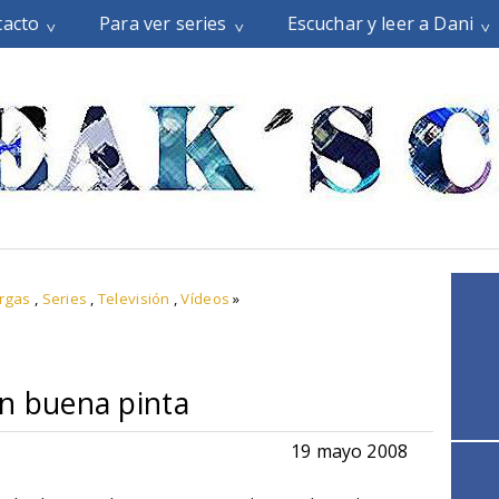
tacto
Para ver series
Escuchar y leer a Dani
rgas
,
Series
,
Televisión
,
Vídeos
»
on buena pinta
19 mayo 2008