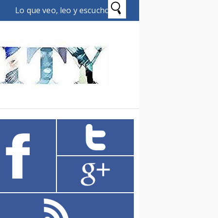
Lo que veo, leo y escucho