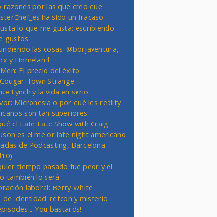
o razones por las que creo que
terChef_es ha sido un fracaso
usta lo que me gusta: escribiendo
e gustos
undiendo las cosas: @borjaventura,
Fox y Homeland
Men: El precio del éxito
t Cougar Town Strange
ue Lynch y la vida en serio
vor: Micronesia o por qué los reality
icanos son tan superiores
qué el Late Late Show with Craig
uson es el mejor late night americano
nadas de Podcasting, Barcelona
d10)
quier tiempo pasado fue peor y el
ro también lo será
otación laboral: Betty White
s de Identidad: retcon y misterio
episodes... You bastards!