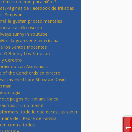
 cómics no eran para niños?
os/Páginas de Facebook de frikadas
os Simpson
má le gustan procedimentales
rno al castillo oscuro
 always sunny in Youtube
Wire: la gran serie americana
de los Santos Inocentes
n O'Brien y Los Simpson
y y Cerebro
ndiendo con Animaniacs
ht of the Conchords en directo
evistas en el Late Show de David
erman
ienciología
videojuegos de Indiana Jones
saurios: ¡Tú no mami!
sformers: todo lo que necesitas saber
emana de... Padre de Familia
om contra todos
os OnLine