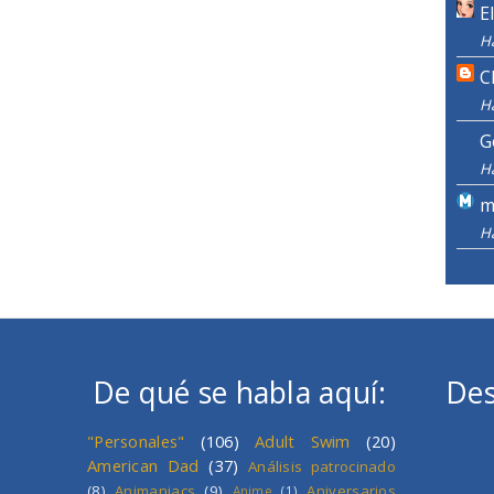
E
H
C
H
G
H
m
H
De qué se habla aquí:
Des
"Personales"
(106)
Adult Swim
(20)
American Dad
(37)
Análisis patrocinado
(8)
Animaniacs
(9)
Aniversarios
Anime
(1)