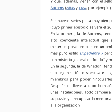
Y que, además, vienen con el sel
Abrams
(
Alias
y
Lost
, por ejemplo)
Sus nuevas series pinta muy bien p
(cuyo primer episodio se verá el 2
En la primera, la de Abrams, ten
alto coeficiente intelectual que
misterios paranormales en un ambi
más puro estilo
Expediente X
pero
con misterio general de fondo" y m
En la segunda, la de Whedon, ten
una organización misteriosa e ile
miembros para poder "inocularle
Después de llevar a cabo la misió
unas instalaciones. Todo cambiará 
su puzzle y a recuperar la memoria
a la organización.