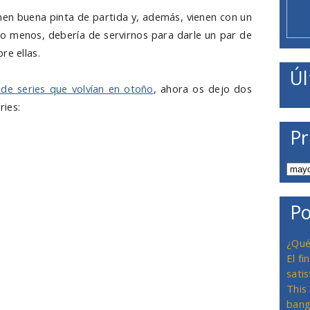
enen buena pinta de partida y, además, vienen con un
 lo menos, debería de servirnos para darle un par de
re ellas.
Úl
de series que volvían en otoño
, ahora os dejo dos
ries:
Pr
Po
¿Qué
El f
satis
This
bang