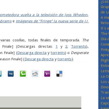
¿Los
Grup
de L
rometedora vuelta a la televisión de Joss Whedon
,
A ma
 Abrams
e
Imágenes de “Fringe” la nueva serie de J.J.
Reto
It´s
The 
Día 
varias cosillas, todas finales de temporada.
The
Cona
Finale] (Descargas directas:
1
y
2
;
Torrents
),
Pink
 Finale] (
Descarga directa
y
torrents
) o
Desperate
Apre
ason Finale] (
Descarga directa
y
torrents
).
Flig
Entr
Lett
La C
Los 
Dino
Tran
La s
Capc
Jueg