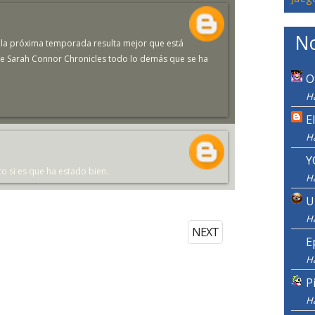
No
si la próxima temporada resulta mejor que está
The Sarah Connor Chronicles todo lo demás que se ha
O
H
E
H
Y
to si es que ha estado bien.
H
U
H
NEXT
E
H
P
H