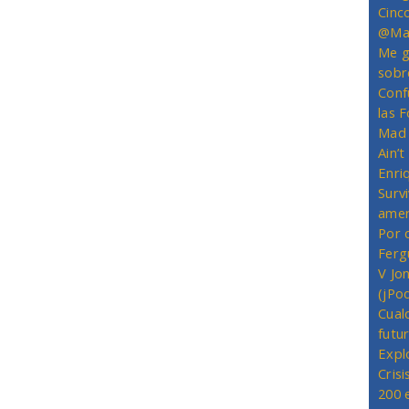
Cinc
@Mas
Me g
sobr
Conf
las 
Mad 
Ain’
Enriq
Survi
amer
Por 
Ferg
V Jo
(jPo
Cual
futu
Expl
Crisi
200 