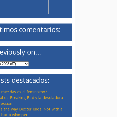
timos comentarios:
eviously on...
sts destacados:
 mierdas es el feminismo?
inal de Breaking Bad y la desoladora
facción
 is the way Dexter ends. Not with a
 but a whimper.