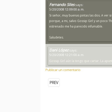
Fernando Siles
says:
5/20/2008 12:09:00 a. m.
Si señor, muy buenas pintas las dos. A ver 
porque, a mi, salvo Gossip Girl y un poco 
estrenado me ha parecido infumable.
Saludetes.
Dani López
says:
5/20/2008 12:21:00 a. m.
Gossip Girl aún la tengo que cartar. La apun
Publicar un comentario
PREV