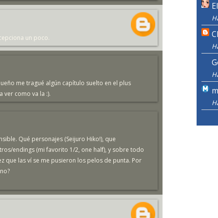
E
H
C
ecepciona un poco.
H
G
H
eño me tragué algún capítulo suelto en el plus
m
a ver como va la :).
H
sible. Qué personajes (Seijuro Hiko!), que
tros/endings (mi favorito 1/2, one half), y sobre todo
 que las ví se me pusieron los pelos de punta. Por
ano?