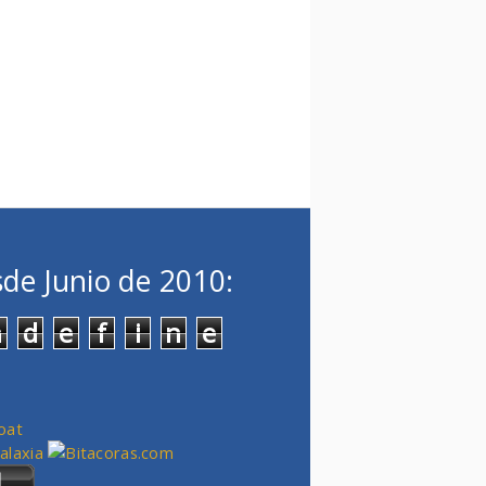
de Junio de 2010:
n
d
e
f
i
n
e