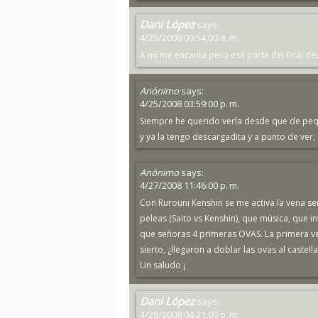
Dani López
says:
4/25/2008 09:54:00 a. m.
A mí me encanta pero esa parte del final d
Anónimo
says:
4/25/2008 03:59:00 p. m.
Siempre he querido verla desde que de pequ
y ya la tengo descargadita y a punto de ver, 
Anónimo
says:
4/27/2008 11:46:00 p. m.
Con Rurouni Kenshin se me activa la vena sen
peleas (Saito vs Kenshin), que música, que in
que señoras 4 primeras OVAS. La primera vez
sierto, ¿llegaron a doblar las ovas al castell
Un saludo ¡
Dani López
says:
4/28/2008 04:21:00 p. m.