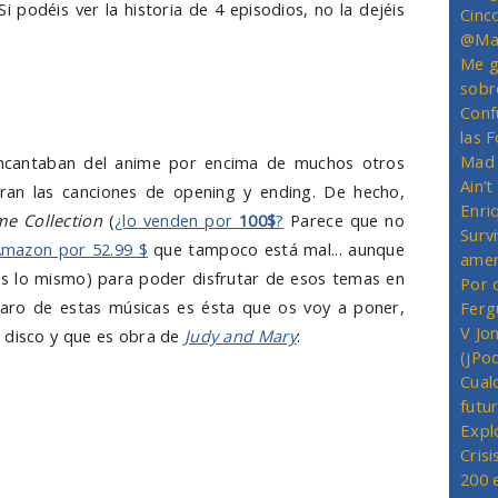
Si podéis ver la historia de 4 episodios, no la dejéis
Cinc
@Mas
Me g
sobr
Conf
las 
Mad 
ncantaban del anime por encima de muchos otros
Ain’
ran las canciones de opening y ending. De hecho,
Enriq
e Collection
(
¿lo venden por
100$
?
Parece que no
Survi
Amazon por 52.99 $
que tampoco está mal... aunque
amer
es lo mismo) para poder disfrutar de esos temas en
Por 
aro de estas músicas es ésta que os voy a poner,
Ferg
V Jo
 disco y que es obra de
Judy and Mary
:
(jPo
Cual
futu
Expl
Crisi
200 