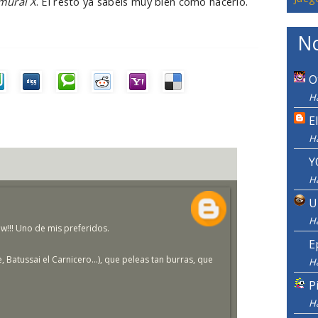
murai X
. El resto ya sabéis muy bien cómo hacerlo.
No
O
Ha
E
H
Y
H
U
H
w!!! Uno de mis preferidos.
E
Batussai el Carnicero...), que peleas tan burras, que
H
P
H