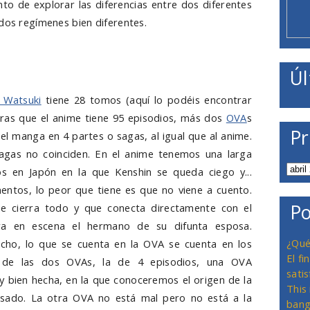
nto de explorar las diferencias entre dos diferentes
 dos regímenes bien diferentes.
Úl
 Watsuki
tiene 28 tomos (aquí lo podéis encontrar
ntras que el anime tiene 95 episodios, más dos
OVA
s
Pr
r el manga en 4 partes o sagas, al igual que al anime.
sagas no coinciden. En el anime tenemos una larga
os en Japón en la que Kenshin se queda ciego y...
ntos, lo peor que tiene es que no viene a cuento.
Po
 cierra todo y que conecta directamente con el
ra en escena el hermano de su difunta esposa.
¿Qué
cho, lo que se cuenta en la OVA se cuenta en los
El f
de las dos OVAs, la de 4 episodios, una OVA
satis
y bien hecha, en la que conoceremos el origen de la
This
asado. La otra OVA no está mal pero no está a la
bang