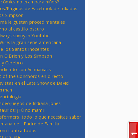
 cómics no eran para niños?
os/Páginas de Facebook de frikadas
os Simpson
má le gustan procedimentales
rno al castillo oscuro
 always sunny in Youtube
Wire: la gran serie americana
de los Santos Inocentes
n O'Brien y Los Simpson
y y Cerebro
ndiendo con Animaniacs
ht of the Conchords en directo
evistas en el Late Show de David
erman
ienciología
videojuegos de Indiana Jones
saurios: ¡Tú no mami!
sformers: todo lo que necesitas saber
emana de... Padre de Familia
om contra todos
os OnLine