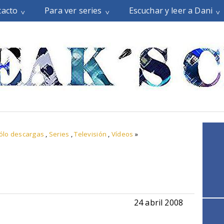
tacto
Para ver series
Escuchar y leer a Dani
ólo descargas
,
Series
,
Televisión
,
Vídeos
»
24 abril 2008