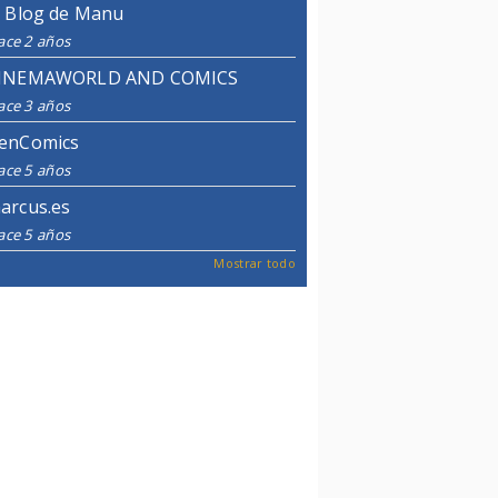
l Blog de Manu
ace 2 años
INEMAWORLD AND COMICS
ace 3 años
enComics
ace 5 años
arcus.es
ace 5 años
Mostrar todo