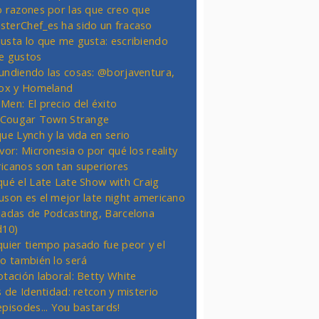
o razones por las que creo que
terChef_es ha sido un fracaso
usta lo que me gusta: escribiendo
e gustos
undiendo las cosas: @borjaventura,
Fox y Homeland
Men: El precio del éxito
t Cougar Town Strange
ue Lynch y la vida en serio
vor: Micronesia o por qué los reality
icanos son tan superiores
qué el Late Late Show with Craig
uson es el mejor late night americano
nadas de Podcasting, Barcelona
d10)
quier tiempo pasado fue peor y el
ro también lo será
otación laboral: Betty White
s de Identidad: retcon y misterio
episodes... You bastards!