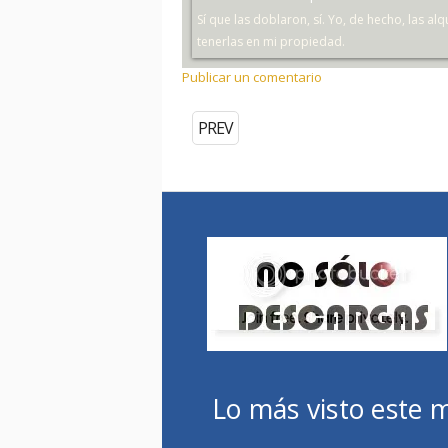
Sí que las doblaron, sí. Yo, de hecho, las al
tenerlas en mi propiedad.
Publicar un comentario
PREV
Lo más visto este 