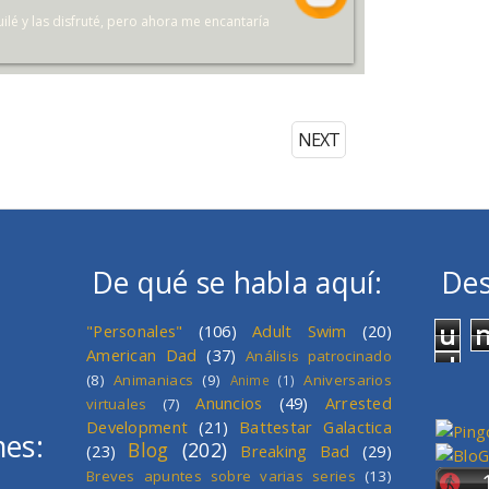
quilé y las disfruté, pero ahora me encantaría
NEXT
De qué se habla aquí:
Des
u
"Personales"
(106)
Adult Swim
(20)
American Dad
(37)
Análisis patrocinado
d
(8)
Animaniacs
(9)
Aniversarios
Anime
(1)
Anuncios
(49)
Arrested
virtuales
(7)
Development
(21)
Battestar Galactica
mes:
Blog
(202)
(23)
Breaking Bad
(29)
Breves apuntes sobre varias series
(13)