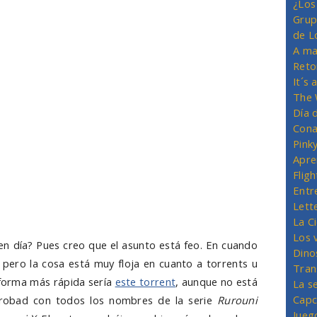
¿Los
Grup
de L
A ma
Reto
It´s
The 
Día 
Cona
Pink
Apre
Flig
Entr
Lett
La C
Los 
 en día? Pues creo que el asunto está feo. En cuando
Dino
s pero la cosa está muy floja en cuanto a torrents u
Tran
 forma más rápida sería
este torrent
, aunque no está
La s
Capc
 probad con todos los nombres de la serie
Rurouni
Jueg