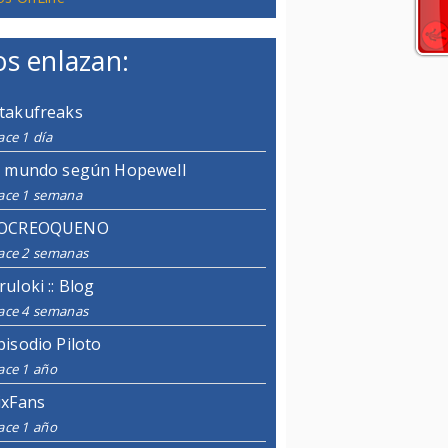
s enlazan:
takufreaks
ce 1 día
l mundo según Hopewell
ace 1 semana
OCREOQUENO
ace 2 semanas
ruloki :: Blog
ace 4 semanas
pisodio Piloto
ace 1 año
ixFans
ace 1 año