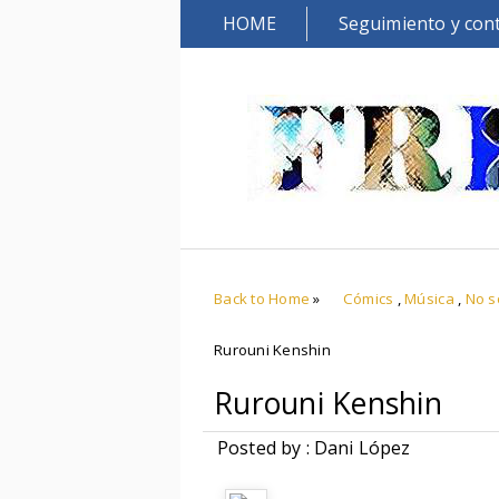
HOME
Seguimiento y con
Back to Home
»
Cómics
,
Música
,
No s
Rurouni Kenshin
Rurouni Kenshin
Posted by : Dani López