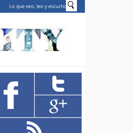
Lo que veo, leo y escucho