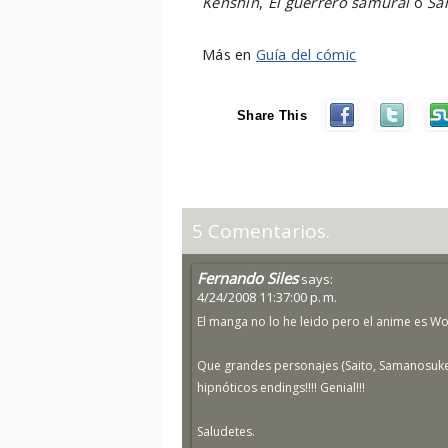
Kenshin
,
El guerrero samurai
o
Sa
Más en
Guía del cómic
Share This
5 Comentarios.
Fernando Siles
says:
4/24/2008 11:37:00 p. m.
El manga no lo he leido pero el anime es Wo
Que grandes personajes (Saito, Samanosuke, 
hipnóticos endings!!!! Genial!!!
Saludetes.