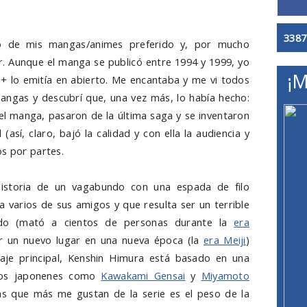
3387
o de mis mangas/animes preferido y, por mucho
or. Aunque el manga se publicó entre 1994 y 1999, yo
¡M
 + lo emitía en abierto. Me encantaba y me vi todos
mangas y descubrí que, una vez más, lo había hecho:
del manga, pasaron de la última saga y se inventaron
(así, claro, bajó la calidad y con ella la audiencia y
os por partes.
istoria de un vagabundo con una espada de filo
a varios de sus amigos y que resulta ser un terrible
ado (mató a cientos de personas durante la
era
ar un nuevo lugar en una nueva época (la
era Meiji
)
aje principal, Kenshin Himura está basado en una
cos japonenes como
Kawakami Gensai
y
Miyamoto
as que más me gustan de la serie es el peso de la