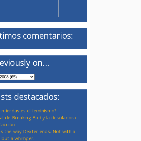
timos comentarios:
eviously on...
sts destacados:
 mierdas es el feminismo?
inal de Breaking Bad y la desoladora
facción
 is the way Dexter ends. Not with a
 but a whimper.