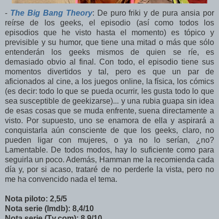
-
The Big Bang Theory
: De puro friki y de pura ansia por
reírse de los geeks, el episodio (así como todos los
episodios que he visto hasta el momento) es tópico y
previsible y su humor, que tiene una mitad o más que sólo
entenderán los geeks mismos de quien se ríe, es
demasiado obvio al final. Con todo, el episodio tiene sus
momentos divertidos y tal, pero es que un par de
aficionados al cine, a los juegos online, la física, los cómics
(es decir: todo lo que se pueda ocurrir, les gusta todo lo que
sea susceptible de geekizarse)... y una rubia guapa sin idea
de esas cosas que se muda enfrente, suena directamente a
visto. Por supuesto, uno se enamora de ella y aspirará a
conquistarla aún consciente de que los geeks, claro, no
pueden ligar con mujeres, o ya no lo serían, ¿no?
Lamentable. De todos modos, hay lo suficiente como para
seguirla un poco. Además, Hamman me la recomienda cada
día y, por si acaso, trataré de no perderle la vista, pero no
me ha convencido nada el tema.
Nota piloto: 2,5/5
Nota serie (Imdb): 8,4/10
Nota serie (Tv.com): 8,9/10