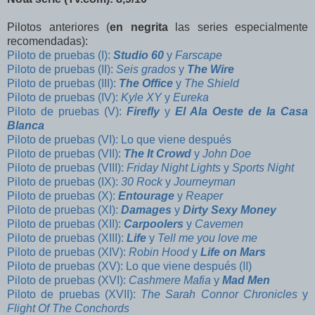
Pilotos anteriores (
en negrita
las series especialmente
recomendadas):
Piloto de pruebas (I):
Studio 60
y
Farscape
Piloto de pruebas (II):
Seis grados
y
The Wire
Piloto de pruebas (III):
The Office
y
The Shield
Piloto de pruebas (IV):
Kyle XY
y
Eureka
Piloto de pruebas (V):
Firefly
y
El Ala Oeste de la Casa
Blanca
Piloto de pruebas (VI): Lo que viene después
Piloto de pruebas (VII):
The It Crowd
y
John Doe
Piloto de pruebas (VIII):
Friday Night Lights
y
Sports Night
Piloto de pruebas (IX):
30 Rock
y
Journeyman
Piloto de pruebas (X):
Entourage
y
Reaper
Piloto de pruebas (XI):
Damages
y
Dirty Sexy Money
Piloto de pruebas (XII):
Carpoolers
y
Cavemen
Piloto de pruebas (XIII):
Life
y
Tell me you love me
Piloto de pruebas (XIV):
Robin Hood
y
Life on Mars
Piloto de pruebas (XV): Lo que viene después
(II)
Piloto de pruebas (XVI):
Cashmere Mafia
y
Mad Men
Piloto de pruebas (XVII):
The Sarah Connor Chronicles
y
Flight Of The Conchords