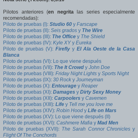
Pilotos anteriores (
en negrita
las series especialmente
recomendadas):
Piloto de pruebas (I):
Studio 60
y
Farscape
Piloto de pruebas (II):
Seis grados
y
The Wire
Piloto de pruebas (III):
The Office
y
The Shield
Piloto de pruebas (IV):
Kyle XY
y
Eureka
Piloto de pruebas (V):
Firefly
y
El Ala Oeste de la Casa
Blanca
Piloto de pruebas (VI): Lo que viene después
Piloto de pruebas (VII):
The It Crowd
y
John Doe
Piloto de pruebas (VIII):
Friday Night Lights
y
Sports Night
Piloto de pruebas (IX):
30 Rock
y
Journeyman
Piloto de pruebas (X):
Entourage
y
Reaper
Piloto de pruebas (XI):
Damages
y
Dirty Sexy Money
Piloto de pruebas (XII):
Carpoolers
y
Cavemen
Piloto de pruebas (XIII):
Life
y
Tell me you love me
Piloto de pruebas (XIV):
Robin Hood
y
Life on Mars
Piloto de pruebas (XV): Lo que viene después
(II)
Piloto de pruebas (XVI):
Cashmere Mafia
y
Mad Men
Piloto de pruebas (XVII):
The Sarah Connor Chronicles
y
Flight Of The Conchords