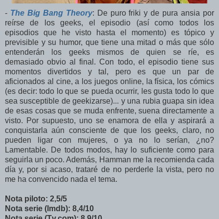
-
The Big Bang Theory
: De puro friki y de pura ansia por
reírse de los geeks, el episodio (así como todos los
episodios que he visto hasta el momento) es tópico y
previsible y su humor, que tiene una mitad o más que sólo
entenderán los geeks mismos de quien se ríe, es
demasiado obvio al final. Con todo, el episodio tiene sus
momentos divertidos y tal, pero es que un par de
aficionados al cine, a los juegos online, la física, los cómics
(es decir: todo lo que se pueda ocurrir, les gusta todo lo que
sea susceptible de geekizarse)... y una rubia guapa sin idea
de esas cosas que se muda enfrente, suena directamente a
visto. Por supuesto, uno se enamora de ella y aspirará a
conquistarla aún consciente de que los geeks, claro, no
pueden ligar con mujeres, o ya no lo serían, ¿no?
Lamentable. De todos modos, hay lo suficiente como para
seguirla un poco. Además, Hamman me la recomienda cada
día y, por si acaso, trataré de no perderle la vista, pero no
me ha convencido nada el tema.
Nota piloto: 2,5/5
Nota serie (Imdb): 8,4/10
Nota serie (Tv.com): 8,9/10