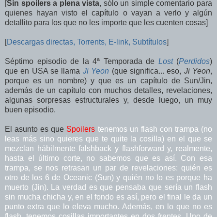
[
Sin spoilers a plena vista
,
sólo un simple comentario para
quienes hayan visto el capítulo o vayan a verlo y algún
detallito para los que no les importe que les cuenten cosas]
[
Descargas directas, Torrents, E-link,
Subtítulos
]
Séptimo episodio de la 4ª Temporada de
Lost
(
Perdidos
)
que en USA se llama
Ji Yeon
(que significa... eso,
Ji Yeon
,
porque es un nombre
) y que es un capítulo de Sun/Jin,
además de un capítulo con muchos detalles, revelaciones,
algunas sorpresas estructurales y, desde luego, un muy
buen episodio.
El asunto es que
Spoilers
tenemos un flash con trampa (no
leas más sino quieres que te quite la cosilla) en el que se
mezclan hábilmente falshback y flashforward y, realmente,
hasta el último corte, no sabemos que es así. Con esa
trampa, se nos retrasan un par de revelaciones: quién es
otro de los 6 de Oceanic (Sun) y quién no lo es porque ha
muerto (Jin). La verdad es que pensaba que sería un flash
sin mucha chicha y, en el fondo es así, pero el final le da un
punto extra que lo eleva mucho. Además, en lo que no es
flash, tenemos cosillas importantes en dos frentes. Uno de