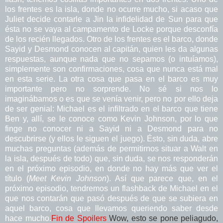
los frentes es la isla, donde no ocurre mucho, si acaso que
Juliet decide contarle a Jin la infidelidad de Sun para que
ésta no se vaya al campamento de Locke porque desconfía
de los recién llegados. Otro de los frentes es el barco, donde
Sayid y Desmond conocen al capitán, quien les da algunas
respuestas, aunque nada que no sepamos (o intuíamos),
simplemente son confirmaciones, cosa que nunca está mal
en esta serie. La otra cosa que pasa en el barco es muy
importante pero no sorprende. No sé si nos lo
imaginábamos o es que se venía venir, pero no por ello deja
de ser genial: Michael es el infiltrado en el barco que tiene
Ben y, allí, se le conoce como Kevin
Johnson, por lo que
finge no conocer ni a Sayid ni a Desmond para no
descubrirse (y ellos le siguen el juego). Ésto, sin duda, abre
muchas preguntas (además de permitirnos situar a Walt en
la isla, después de todo) que, sin duda, se nos responderán
en el próximo episodio, en donde no hay más que ver el
título (
Meet Kevin Johnson
). Así que parece que, en el
próximo episodio, tendremos un flashback de Michael en el
que nos contarán que pasó después de que se subiera en
aquel barco, cosa que llevamos queriendo saber desde
hace mucho.
Fin de Spoilers
Wow, esto se pone peliagudo,