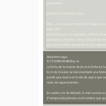
ya veremos.
SPOILERS A PARTIR DE AQUÍ
Moi: ... no lo sé, pero intento no rallarme y
joder, NPI.
Las fechas son, a la izquierda, 1980 (el 20 d
nacimiento y muerte, 1974 y 2004 (27 de N
que los muy frikis calcularán en qué capítulo
Anónimo
says:
3/17/2008 09:08:00 p. m.
La fecha de la muerte de Jin es la fecha en 
los 6 de Oceanic se han inventado una histor
puede que muera en la isla de aquí a que s
resto de supervivientes.
En cuanto a lo de Michael, lo más curioso es 
3ª temporada Johnson es el nombre que ap