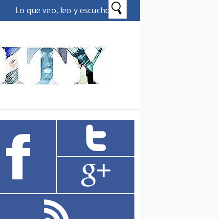
Lo que veo, leo y escucho