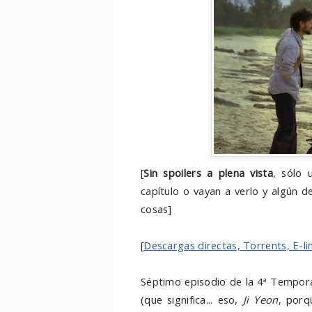
[
Sin spoilers a plena vista
,
sólo u
capítulo o vayan a verlo y algún d
cosas]
[
Descargas directas, Torrents, E-li
Séptimo episodio de la 4ª Tempo
(que significa... eso,
Ji Yeon
, por