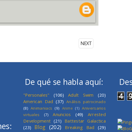
NEXT
De qué se habla aquí:
Des
4
"Personales"
(106)
Adult Swim
(20)
American Dad
(37)
Análisis patrocinado
(8)
Animaniacs
(9)
Aniversarios
Anime
(1)
Anuncios
(49)
Arrested
virtuales
(7)
Development
(21)
Battestar Galactica
mes:
Blog
(202)
(23)
Breaking Bad
(29)