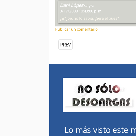
Dani López
says:
3/17/2008 10:43:00 p. m.
¿Sí? Joe, no lo sabía. ¿Será él pues?
Publicar un comentario
PREV
Lo más visto este 