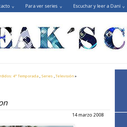
tacto
Para ver series
Escuchar y leer a Dani
rdidos: 4ª Temporada
,
Series
,
Televisión
»
eon
14 marzo 2008