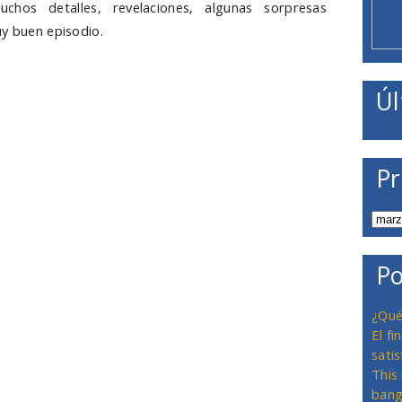
hos detalles, revelaciones, algunas sorpresas
uy buen episodio.
un flash con trampa (no leas más sino quieres que
Úl
e mezclan hábilmente falshback y flashforward y,
e, no sabemos que es así. Con esa trampa, se nos
uién es otro de los 6 de Oceanic (Sun) y quién no lo
rdad es que pensaba que sería un flash sin mucha
Pr
o el final le da un punto extra que lo eleva mucho.
emos cosillas importantes en dos frentes. Uno de los
 mucho, si acaso que Juliet decide contarle a Jin la
no se vaya al campamento de Locke porque desconfía
Po
 los frentes es el barco, donde Sayid y Desmond
algunas respuestas, aunque nada que no sepamos (o
¿Qué
maciones, cosa que nunca está mal en esta serie. La
El f
satis
 muy importante pero no sorprende. No sé si nos lo
This
r, pero no por ello deja de ser genial: Michael es el
bang