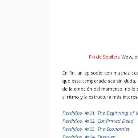
infiltrado en el barco que tiene Be
finge no conocer ni a Sayid ni a 
juego). Ésto, sin duda, abre much
en la isla, después de todo) que, 
en donde no hay más que ver el tít
próximo episodio, tendremos un fl
después de que se subiera en aqu
hace mucho.
Fin de Spoilers
Wow, es
En fin, un episodio con muchas cos
que esta temporada sea sin duda, 
de la emoción del momento, no lo sé
el ritmo y la estructura más interes
Perdidos
, 4x01;
The Beginning of 
Perdidos
, 4x02;
Confirmed Dead
Perdidos
, 4x03;
The Economist
Perdidos
, 4x04;
Eggtown