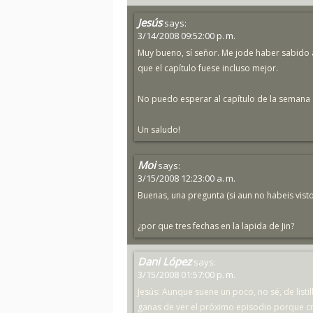
Jesús
says:
3/14/2008 09:52:00 p. m.
Muy bueno, sí señor. Me jode haber sabido 
que el capítulo fuese incluso mejor.
No puedo esperar al capítulo de la semana q
Un saludo!
Moi
says:
3/15/2008 12:23:00 a. m.
Buenas, una pregunta (si aun no habeis visto
¿por que tres fechas en la lapida de Jin?
Dani López
says:
3/15/2008 01:57:00 p. m.
Jesús: Aunque suene un poco, no sé, de listi
ganas de ver el próximo episodio porque cr