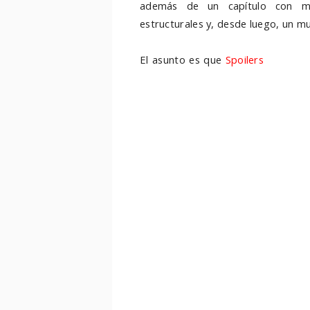
además de un capítulo con muc
estructurales y, desde luego, un m
El asunto es que
Spoilers
tenemos 
te quite la cosilla) en el que s
realmente, hasta el último cort
retrasan un par de revelaciones: q
es porque ha muerto (Jin). La ve
chicha y, en el fondo es así, per
Además, en lo que no es flash, ten
frentes es la isla, donde no ocurre
infidelidad de Sun para que ésta 
de los recién llegados. Otro de
conocen al capitán, quien les da 
intuíamos), simplemente son confir
otra cosa que pasa en el barco es
imaginábamos o es que se venía veni