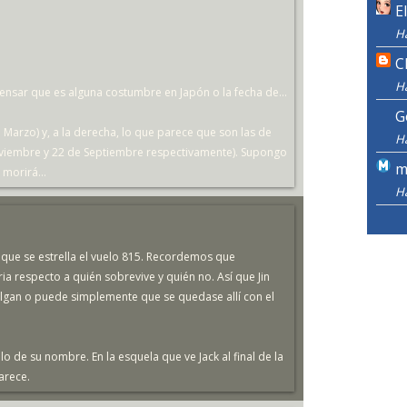
E
H
C
H
 pensar que es alguna costumbre en Japón o la fecha de...
G
e Marzo) y, a la derecha, lo que parece que son las de
H
oviembre y 22 de Septiembre respectivamente). Supongo
m
 morirá...
H
la que se estrella el vuelo 815. Recordemos que
ia respecto a quién sobrevive y quién no. Así que Jin
algan o puede simplemente que se quedase allí con el
lo de su nombre. En la esquela que ve Jack al final de la
arece.