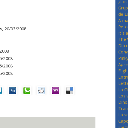
¿Los
Grup
de L
A ma
Reto
n
, 20/03/2008
It´s
The 
Día 
/2008
Cona
Pink
05/2008
Apre
05/2008
Flig
05/2008
Entr
Lett
La C
Los 
Dino
Tran
La s
Capc
Jueg