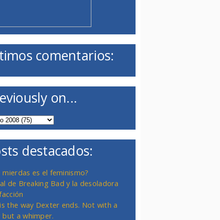
timos comentarios:
eviously on...
sts destacados:
 mierdas es el feminismo?
inal de Breaking Bad y la desoladora
facción
 is the way Dexter ends. Not with a
 but a whimper.