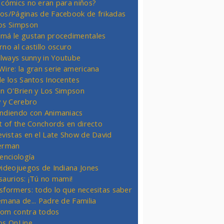
 cómics no eran para niños?
os/Páginas de Facebook de frikadas
os Simpson
má le gustan procedimentales
rno al castillo oscuro
 always sunny in Youtube
Wire: la gran serie americana
de los Santos Inocentes
n O'Brien y Los Simpson
y y Cerebro
ndiendo con Animaniacs
ht of the Conchords en directo
evistas en el Late Show de David
erman
ienciología
videojuegos de Indiana Jones
saurios: ¡Tú no mami!
sformers: todo lo que necesitas saber
emana de... Padre de Familia
om contra todos
os OnLine