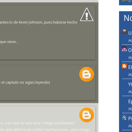
No
antes lo de Kevin Johnson, pues hubiese hecho
U
H
ue viene...
O
H
E
H
 el capitulo no sigais leyendo)
Y
H
E
H
P
llo, creo que se veía venir. Tengo muchísimas
H
eo que debería de contar muchas cosas... pero luego,