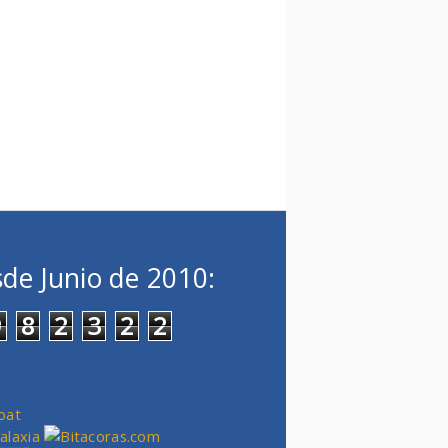
de Junio de 2010:
9
8
2
3
2
2