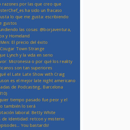
o razones por las que creo que
terChef_es ha sido un fracaso
usta lo que me gusta: escribiendo
e gustos
undiendo las cosas: @borjaventura,
Fox y Homeland
Men: El precio del éxito
t Cougar Town Strange
ue Lynch y la vida en serio
vor: Micronesia o por qué los reality
icanos son tan superiores
qué el Late Late Show with Craig
uson es el mejor late night americano
nadas de Podcasting, Barcelona
d10)
quier tiempo pasado fue peor y el
ro también lo será
otación laboral: Betty White
s de Identidad: retcon y misterio
episodes... You bastards!