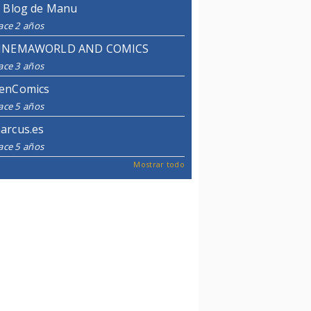
l Blog de Manu
ace 2 años
INEMAWORLD AND COMICS
ace 3 años
enComics
ace 5 años
arcus.es
ace 5 años
Mostrar todo