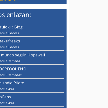
s enlazan:
ruloki :: Blog
ace 13 horas
takufreaks
ace 15 horas
l mundo según Hopewell
ace 1 semana
OCREOQUENO
ace 2 semanas
pisodio Piloto
ace 1 año
ixFans
ace 1 año