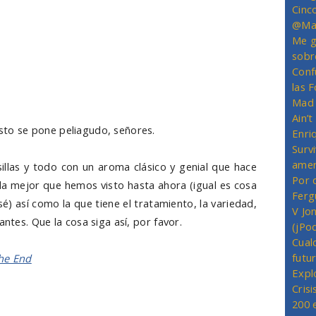
n y, allí, se le conoce como Kevin
Johnson, por lo que
Cinc
Desmond para no descubrirse (y ellos le siguen el
@Mas
as preguntas (además de permitirnos situar a Walt
Me g
sobr
sin duda, se nos responderán en el próximo episodio,
Conf
ulo (
Meet Kevin Johnson
). Así que parece que, en el
las 
ashback de Michael en el que nos contarán que pasó
Mad 
el barco, cosa que llevamos queriendo saber desde
Ain’
to se pone peliagudo, señores.
Enriq
Survi
amer
illas y todo con un aroma clásico y genial que hace
Por 
la mejor que hemos visto hasta ahora (igual es cosa
Ferg
) así como la que tiene el tratamiento, la variedad,
V Jo
antes. Que la cosa siga así, por favor.
(jPo
Cual
futu
the End
Expl
Crisi
200 