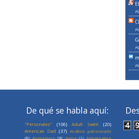
E
H
C
H
G
H
m
H
De qué se habla aquí:
Des
4
"Personales"
(106)
Adult Swim
(20)
American Dad
(37)
Análisis patrocinado
(8)
Animaniacs
(9)
Aniversarios
Anime
(1)