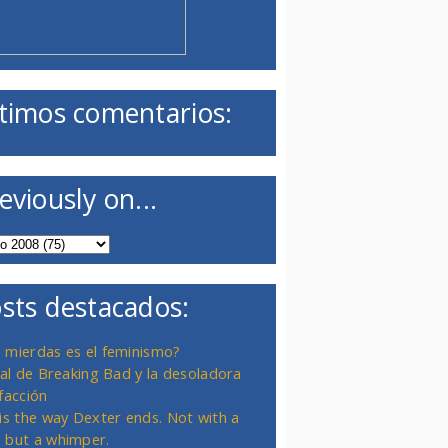
timos comentarios:
eviously on...
sts destacados:
 mierdas es el feminismo?
inal de Breaking Bad y la desoladora
facción
 is the way Dexter ends. Not with a
 but a whimper.