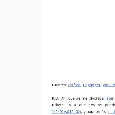
Fuentes:
Pixfans
,
Engadget
,
VidaEx
P.D.: Ah, que se me olvidaba,
aten
tickets... y a que hoy se pue
(12x02/s012e02)
, y aquí tenéis
los 