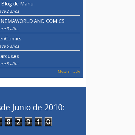
l Blog de Manu
ace 2 años
INEMAWORLD AND COMICS
ace 3 años
enComics
ace 5 años
arcus.es
ace 5 años
Mostrar todo
de Junio de 2010:
9
8
2
9
1
0