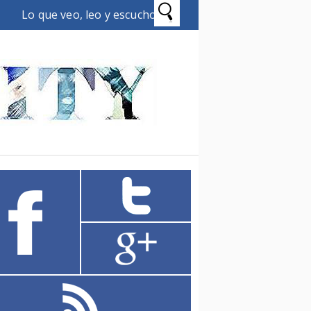
Lo que veo, leo y escucho