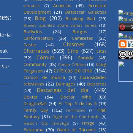
Anuncios
(49)
Arrested
virtuales
(7)
Development
(21)
Battestar Galactica
mes:
Blog
(202)
(23)
Breaking Bad
(29)
Breves apuntes sobre varias series
(13)
Buffydos
(24)
Burgos
(17)
toria
Californication
(36)
Camisetas
(22)
Chismes
(168)
Castle
(44)
Chorradas
(523)
Cine
(627)
reak
Citas
Cómics
(396)
(52)
Comida
(45)
Community
(38)
Craig
Conan O'Brien
(16)
char
Críticas de cine
(154)
Ferguson
(47)
Críticas de música
(34)
Curiosidades
televisivas
(22)
Damages
(40)
Deportes
Descargas del día
(449)
(59)
Dexter
(54)
Doctor Who
(80)
DragonBall
(34)
El Top 5 de las 5
(19)
Family Guy
(102)
Final
Feminismo
(1)
Fantasy
(31)
Flight of the Conchords
(8)
Fringe
(43)
Freak´s City investiga
(8)
Futurama
(70)
Game of Thrones
(18)