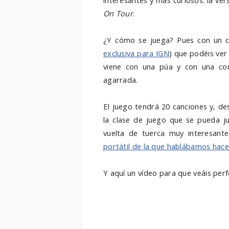
interesantes y más curiosos: la ve
On Tour
.
¿Y cómo se juega? Pues con un cu
exclusiva para IGN
) que podéis ver
viene con una púa y con una cor
agarrada.
El juego tendrá 20 canciones y, de
la clase de juego que se pueda ju
vuelta de tuerca muy interesant
portátil de la que hablábamos hac
Y aquí un vídeo para que veáis per