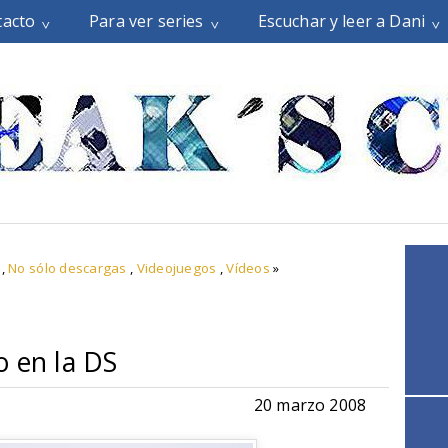
tacto
Para ver series
Escuchar y leer a Dani
,
No sólo descargas
,
Videojuegos
,
Vídeos
»
o en la DS
20 marzo 2008