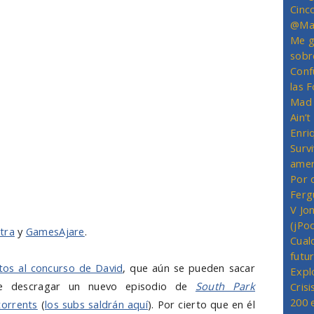
Cinc
@Mas
Me g
sobr
Conf
las 
Mad 
Ain’
Enriq
Survi
amer
Por 
Ferg
V Jo
(jPo
tra
y
GamesAjare
.
Cual
futu
tos al concurso de David
, que aún se pueden sacar
Expl
de descragar un nuevo episodio de
South Park
Crisi
200 
torrents
(
los subs saldrán aquí
). Por cierto que en él