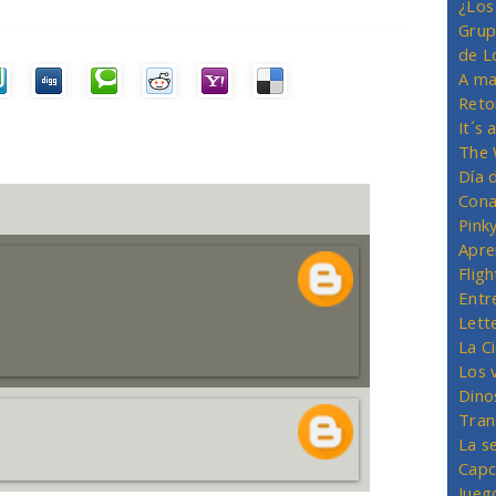
¿Los
Grup
de L
A ma
Reto
It´s
The 
Día 
Cona
Pink
Apre
Flig
Entr
Lett
La C
Los 
Dino
Tran
La s
Capc
Jueg