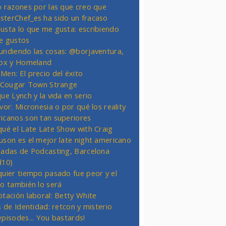
o razones por las que creo que
terChef_es ha sido un fracaso
usta lo que me gusta: escribiendo
e gustos
undiendo las cosas: @borjaventura,
Fox y Homeland
Men: El precio del éxito
t Cougar Town Strange
ue Lynch y la vida en serio
vor: Micronesia o por qué los reality
icanos son tan superiores
qué el Late Late Show with Craig
uson es el mejor late night americano
nadas de Podcasting, Barcelona
d10)
quier tiempo pasado fue peor y el
ro también lo será
otación laboral: Betty White
s de Identidad: retcon y misterio
episodes... You bastards!