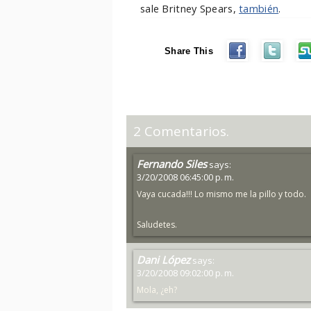
sale Britney Spears,
también
.
Share This
2 Comentarios.
Fernando Siles
says:
3/20/2008 06:45:00 p. m.
Vaya cucada!!! Lo mismo me la pillo y todo.
Saludetes.
Dani López
says:
3/20/2008 09:02:00 p. m.
Mola, ¿eh?