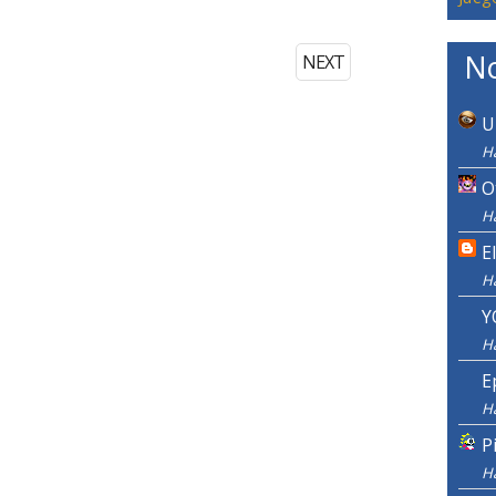
No
NEXT
U
H
O
H
E
H
Y
H
E
H
P
H