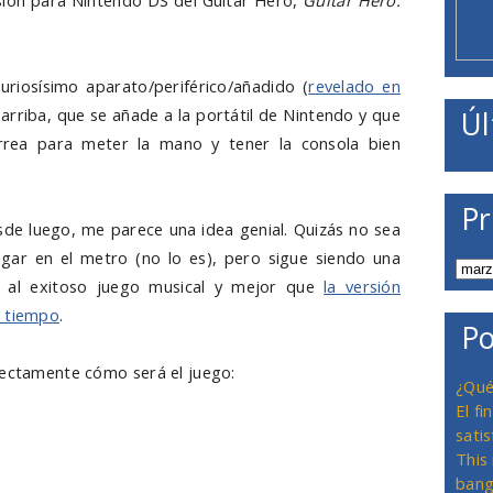
rsión para Nintendo DS del Guitar Hero,
Guitar Hero:
riosísimo aparato/periférico/añadido (
revelado en
 arriba, que se añade a la portátil de Nintendo y que
Úl
rea para meter la mano y tener la consola bien
Pr
sde luego, me parece una idea genial. Quizás no sea
gar en el metro (no lo es), pero sigue siendo una
e al exitoso juego musical y mejor que
la versión
e tiempo
.
Po
fectamente cómo será el juego:
¿Qué
El f
satis
This
bang