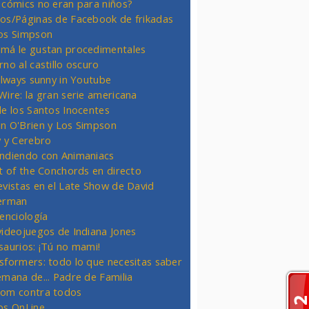
 cómics no eran para niños?
os/Páginas de Facebook de frikadas
os Simpson
má le gustan procedimentales
rno al castillo oscuro
 always sunny in Youtube
Wire: la gran serie americana
de los Santos Inocentes
n O'Brien y Los Simpson
y y Cerebro
ndiendo con Animaniacs
ht of the Conchords en directo
evistas en el Late Show de David
erman
ienciología
videojuegos de Indiana Jones
saurios: ¡Tú no mami!
sformers: todo lo que necesitas saber
emana de... Padre de Familia
om contra todos
os OnLine