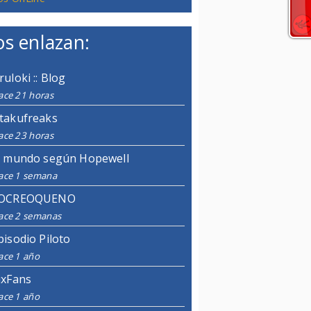
s enlazan:
ruloki :: Blog
ace 21 horas
takufreaks
ace 23 horas
l mundo según Hopewell
ace 1 semana
OCREOQUENO
ace 2 semanas
pisodio Piloto
ace 1 año
ixFans
ace 1 año