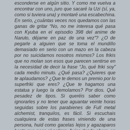
esconderse en algún sitio. Y como me vuelva a
encontrar con uno, juro que sacaré la Uzi (sí, ya,
como si tuviera una) y montaré una escabechina.
En serio, ¿cuántas veces nos quedamos con las
ganas de gritar “No, no me interesa qué pasa
con Kyuba en el episodio 398 del anime de
Naruto, déjame en paz de una vez”? ¿O de
pegarle a alguien que se toma el mundillo
demasiado en serio con un mazo en la cabeza
por no suicidarnos nosotros mismos? Los frikis
que no molan son esos que parecen sentirse en
la necesidad de decir la frase “Jo, qué friki soy”
cada medio minuto. ¿Qué pasa? ¿Quieres que
te aplaudamos? ¿Que te demos un premio por lo
superfriki que eres? ¿Que te hagamos una
estatua y luego la demolamos? Por dios. Qué
pesadez de tipos. Si queréis saber como
ignorarles y no tener que aguantar veinte horas
seguidas sobre los parabienes de Full metal
alchemist, tranquilos, es fácil. Si escuchais
cualquiera de estas frases viniendo de una
persona, huid como gacelas lejos y agazaparos