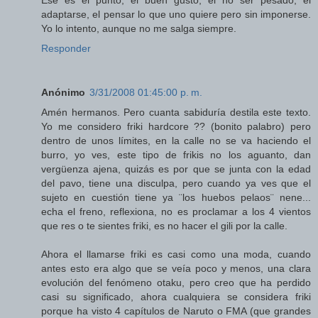
Ése es el punto, el buen gusto, el no ser pesado, el
adaptarse, el pensar lo que uno quiere pero sin imponerse.
Yo lo intento, aunque no me salga siempre.
Responder
Anónimo
3/31/2008 01:45:00 p. m.
Amén hermanos. Pero cuanta sabiduría destila este texto.
Yo me considero friki hardcore ?? (bonito palabro) pero
dentro de unos límites, en la calle no se va haciendo el
burro, yo ves, este tipo de frikis no los aguanto, dan
vergüenza ajena, quizás es por que se junta con la edad
del pavo, tiene una disculpa, pero cuando ya ves que el
sujeto en cuestión tiene ya ¨los huebos pelaos¨ nene...
echa el freno, reflexiona, no es proclamar a los 4 vientos
que res o te sientes friki, es no hacer el gili por la calle.
Ahora el llamarse friki es casi como una moda, cuando
antes esto era algo que se veía poco y menos, una clara
evolución del fenómeno otaku, pero creo que ha perdido
casi su significado, ahora cualquiera se considera friki
porque ha visto 4 capítulos de Naruto o FMA (que grandes