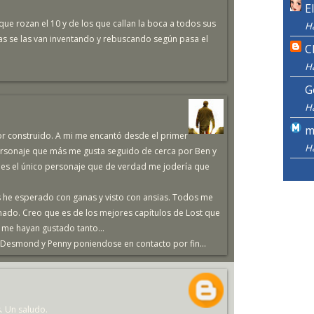
E
 que rozan el 10 y de los que callan la boca a todos sus
H
as se las van inventando y rebuscando según pasa el
C
H
G
H
m
r construido. A mi me encantó desde el primer
H
personaje que más me gusta seguido de cerca por Ben y
 es el único personaje que de verdad me jodería que
 he esperado con ganas y visto con ansias. Todos me
nado. Creo que es de los mejores capítulos de Lost que
e me hayan gustado tanto...
on Desmond y Penny poniendose en contacto por fin...
s. Un saludo.