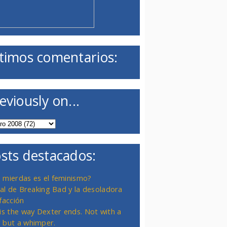
timos comentarios:
eviously on...
sts destacados:
 mierdas es el feminismo?
inal de Breaking Bad y la desoladora
facción
 is the way Dexter ends. Not with a
 but a whimper.