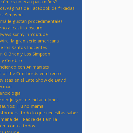
 cómics no eran para niños?
os/Páginas de Facebook de frikadas
os Simpson
má le gustan procedimentales
rno al castillo oscuro
 always sunny in Youtube
Wire: la gran serie americana
de los Santos Inocentes
n O'Brien y Los Simpson
y y Cerebro
ndiendo con Animaniacs
ht of the Conchords en directo
evistas en el Late Show de David
erman
ienciología
videojuegos de Indiana Jones
saurios: ¡Tú no mami!
sformers: todo lo que necesitas saber
emana de... Padre de Familia
om contra todos
os OnLine