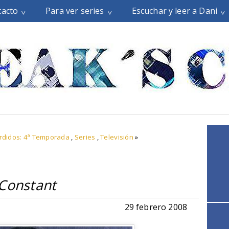
tacto
Para ver series
Escuchar y leer a Dani
rdidos: 4ª Temporada
,
Series
,
Televisión
»
Constant
29 febrero 2008