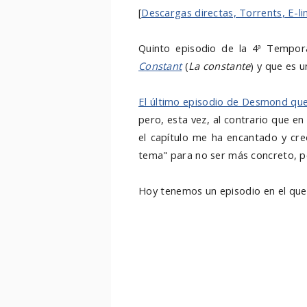
[
Descargas directas, Torrents, E-li
Quinto episodio de la 4ª Tempo
Constant
(
La constante
) y que es 
El último episodio de Desmond qu
pero, esta vez, al contrario que e
el capítulo me ha encantado y cre
tema" para no ser más concreto, p
Hoy tenemos un episodio en el qu
Ben o sobre quién es la gente qu
Daniel, Desmond y las peculiarid
(por su peculiar situación) y nos
Desmond cree vivir, no conociendo 
que encontrar una constante que l
morir. Sinceramente, me parece qu