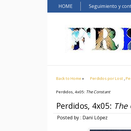
HOME
Seguimiento y con
Back to Home
»
Perdidos por Lost
,
Pe
Perdidos, 4x05:
The Constant
Perdidos, 4x05:
The 
Posted by : Dani López