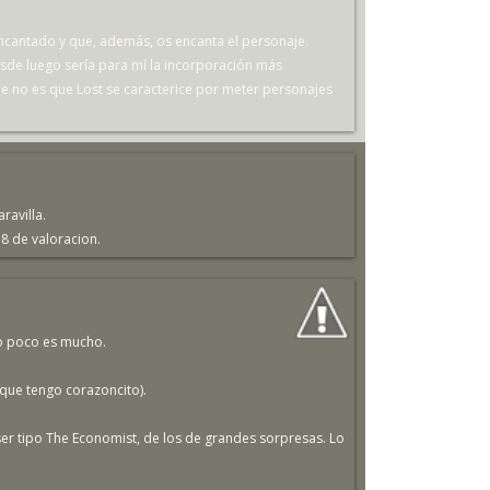
ncantado y que, además, os encanta el personaje.
esde luego sería para mí la incorporación más
que no es que Lost se caracterice por meter personajes
ravilla.
.8 de valoracion.
o poco es mucho.
s que tengo corazoncito).
er tipo The Economist, de los de grandes sorpresas. Lo