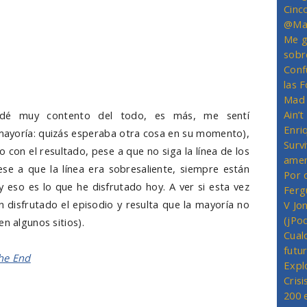
e Desmond y a Penny con las cosas que nos interesan
Cinc
@Mas
erés, aderezando todo con detalles y guiños para los
Me g
o que pasamos en el presente, lo pasamos conociendo
sobr
el helicóptero y vemos algunas caras nuevas en el
Conf
las 
Mad 
Ain’
edé muy contento del todo, es más, me sentí
Enriq
 mayoría: quizás esperaba otra cosa en su momento),
Survi
con el resultado, pese a que no siga la línea de los
amer
ese a que la línea era sobresaliente, siempre están
Por 
y eso es lo que he disfrutado hoy. A ver si esta vez
Ferg
 disfrutado el episodio y resulta que la mayoría no
V Jo
(jPo
n algunos sitios).
Cual
futu
the End
Expl
Crisi
200 