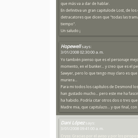
que más va a dar de hablar.
En definitiva un gran capitulode Lost, de los
detracatores que dicen que "todas las tram
tiempo".
Un saludo ¡
Hopewell
says:
3/01/2008 02:30:00 a. m.
Yo también pienso que es el personaje mejo
momento, en el bunker... y creo que es el 
Sawyer, pero lo que tengo muy claro es que
muriera...
Para mi todos los capítulos de Desmond los
han gustado mucho... pero este me ha fasci
ha habido. Podría citar otros dos o tres qu
Madre mia, que capitulazo... y que final, c
Dani López
says:
3/01/2008 09:41:00 a. m.
Cryss: Gracias por el aviso y por los piropo