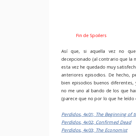
vez anterior, integrando la vida d
de la isla con mucha eficacia e int
fans. Así, en su mayoría, el tiemp
el destino de Desmond y Sayid en 
barco.
Fin de Spoilers
Así que, si aquella vez no qu
decepcionado (al contrario que la
esta vez he quedado muy satisfecho 
anteriores episodios. De hecho, p
bien episodios buenos diferentes, 
no me uno al bando de los que han
(parece que no por lo que he leído e
Perdidos
, 4x01;
The Beginning of 
Perdidos
, 4x02;
Confirmed Dead
Perdidos
, 4x03;
The Economist