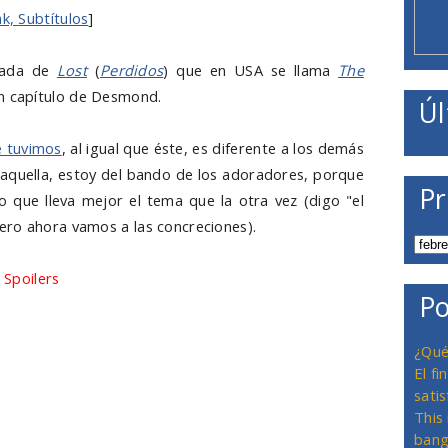
nk,
Subtítulos
]
rada de
Lost
(
Perdidos
) que en USA se llama
The
un capítulo de Desmond.
Úl
e tuvimos
, al igual que éste, es diferente a los demás
n aquella, estoy del bando de los adoradores, porque
Pr
o que lleva mejor el tema que la otra vez (digo "el
ero ahora vamos a las concreciones).
e
Spoilers
no tratamos nada sobre "los otros", sobre
Po
e ha ido a buscarle, porque nos centramos sólo en
ades temporales de la isla, que afectan a Desmond
¿Qué
 ofrecen un flash, un flashback inusual, en el que
El f
nada de su presente en la isla. Así, Desmond tendrá
satis
e ancle a la realidad con ayuda de Faraday para no
This
e el tema temporal está aquí mejor llevado que la
bang