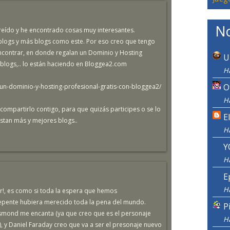
No
reído y he encontrado cosas muy interesantes.
 blogs y más blogs como este. Por eso creo que tengo
contrar, en donde regalan un Dominio y Hosting
U
s blogs,.. lo están haciendo en Bloggea2.com
H
O
n-dominio-y-hosting-profesional-gratis-con-bloggea2/
H
ía compartirlo contigo, para que quizás participes o se lo
E
xistan más y mejores blogs..
H
Y
H
E
H
r!, es como si toda la espera que hemos
epente hubiera merecido toda la pena del mundo.
P
smond me encanta (ya que creo que es el personaje
H
), y Daniel Faraday creo que va a ser el presonaje nuevo