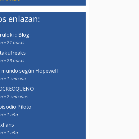
s enlazan:
ruloki :: Blog
ace 21 horas
takufreaks
ace 23 horas
l mundo según Hopewell
ace 1 semana
OCREOQUENO
ace 2 semanas
pisodio Piloto
ace 1 año
ixFans
ace 1 año