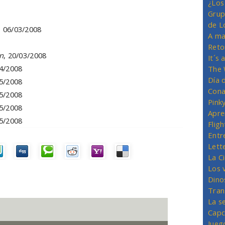
¿Los
Grup
de L
, 06/03/2008
A ma
8
Reto
n
, 20/03/2008
It´s
04/2008
The 
Día 
05/2008
Cona
05/2008
Pink
05/2008
Apre
05/2008
Flig
Entr
Lett
La C
Los 
Dino
Tran
La s
Capc
Jueg