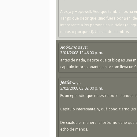
Alex_x y Hopewell: Veo que también os ha e
Tengo que decir que, sino fuera por Ben, d
interesante a los personajes iniciales (aun
malos o porque sí). Un saludo a ambos.
Anónimo
says:
3/01/2008 12:46:00 p. m.
antes de nada, decirte que tu blog es una ma
capitulo impresionante, en tv.com lleva un 9
Jesús
says:
3/02/2008 03:02:00 p. m.
Es un episodio que muestra poco, aunque l
Capítulo interesante, y, qué coño, tierno (e
De cualquier manera, el próximo tiene que s
echo de menos.