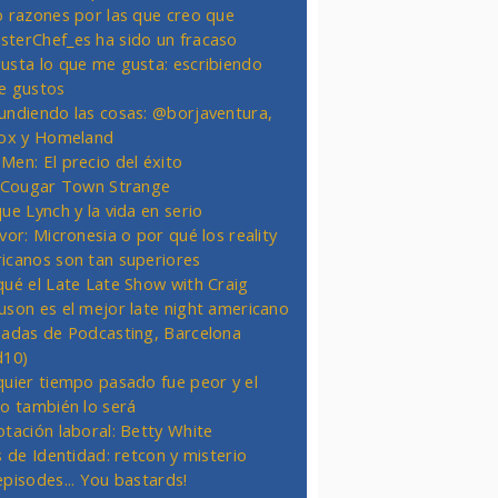
o razones por las que creo que
terChef_es ha sido un fracaso
usta lo que me gusta: escribiendo
e gustos
undiendo las cosas: @borjaventura,
Fox y Homeland
Men: El precio del éxito
t Cougar Town Strange
ue Lynch y la vida en serio
vor: Micronesia o por qué los reality
icanos son tan superiores
qué el Late Late Show with Craig
uson es el mejor late night americano
nadas de Podcasting, Barcelona
d10)
quier tiempo pasado fue peor y el
ro también lo será
otación laboral: Betty White
s de Identidad: retcon y misterio
episodes... You bastards!