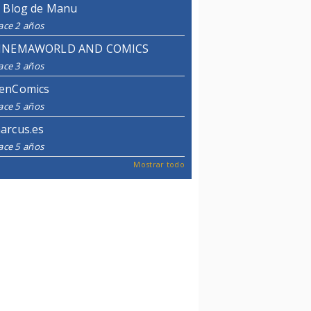
l Blog de Manu
ace 2 años
INEMAWORLD AND COMICS
ace 3 años
enComics
ace 5 años
arcus.es
ace 5 años
Mostrar todo