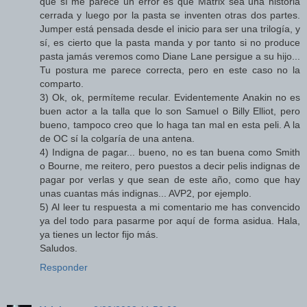
que sí me parece un error es que Matrix sea una historia
cerrada y luego por la pasta se inventen otras dos partes.
Jumper está pensada desde el inicio para ser una trilogía, y
sí, es cierto que la pasta manda y por tanto si no produce
pasta jamás veremos como Diane Lane persigue a su hijo...
Tu postura me parece correcta, pero en este caso no la
comparto.
3) Ok, ok, permíteme recular. Evidentemente Anakin no es
buen actor a la talla que lo son Samuel o Billy Elliot, pero
bueno, tampoco creo que lo haga tan mal en esta peli. A la
de OC sí la colgaría de una antena.
4) Indigna de pagar... bueno, no es tan buena como Smith
o Bourne, me reitero, pero puestos a decir pelis indignas de
pagar por verlas y que sean de este año, como que hay
unas cuantas más indignas... AVP2, por ejemplo.
5) Al leer tu respuesta a mi comentario me has convencido
ya del todo para pasarme por aquí de forma asidua. Hala,
ya tienes un lector fijo más.
Saludos.
Responder