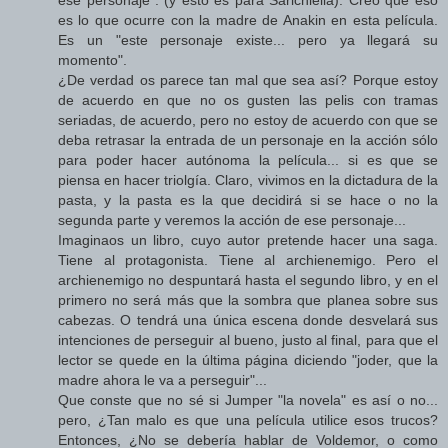
ese personaje". (y esto es para Sarichiella). Creo que eso
es lo que ocurre con la madre de Anakin en esta película.
Es un "este personaje existe... pero ya llegará su
momento".
¿De verdad os parece tan mal que sea así? Porque estoy
de acuerdo en que no os gusten las pelis con tramas
seriadas, de acuerdo, pero no estoy de acuerdo con que se
deba retrasar la entrada de un personaje en la acción sólo
para poder hacer autónoma la película... si es que se
piensa en hacer triolgía. Claro, vivimos en la dictadura de la
pasta, y la pasta es la que decidirá si se hace o no la
segunda parte y veremos la acción de ese personaje...
Imaginaos un libro, cuyo autor pretende hacer una saga.
Tiene al protagonista. Tiene al archienemigo. Pero el
archienemigo no despuntará hasta el segundo libro, y en el
primero no será más que la sombra que planea sobre sus
cabezas. O tendrá una única escena donde desvelará sus
intenciones de perseguir al bueno, justo al final, para que el
lector se quede en la última página diciendo "joder, que la
madre ahora le va a perseguir"...
Que conste que no sé si Jumper "la novela" es así o no...
pero, ¿Tan malo es que una película utilice esos trucos?
Entonces, ¿No se debería hablar de Voldemor, o como