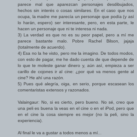
parece mal que aparezcan personajes desdibujados,
hechos sin interés o cosas similares. En el caso que nos
ocupa, la madre me parecía un personaje que podía (y así
lo harán, espero) ser interesante, pero, en esta parte, le
hacen un personaje que ni te interesa ni nada.
3) La verdad es que no es su peor papel, pero a mí me
parece bastante malo. Pobre Rachel Bilson, jajaja
(totalmente de acuerdo).
4) Esa no la he visto, pero me la imagino. De todos modos,
con esto de pagar, me he dado cuenta de que depende de
lo que te moleste ganar dinero y, aún así, empieza a ser
carillo de cojones ir al cine: ¿por qué va menos gente al
cine? He ahí una razón.
5) Pues qué alegría, oiga, en serio, porque escasean los
comentaristas extensos y razonados.
Valaingaur: No, si es cierto, pero bueno. No sé, creo que
una peli es buena la veas en el cine o en el iPod, pero que
en el cine la cosa siempre es mejor (no la peli, sino la
experiencia).
Al final le va a gustar a todos menos a mí...