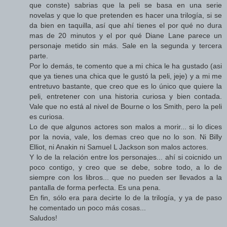
que conste) sabrias que la peli se basa en una serie
novelas y que lo que pretenden es hacer una trilogía, si se
da bien en taquilla, así que ahí tienes el por qué no dura
mas de 20 minutos y el por qué Diane Lane parece un
personaje metido sin más. Sale en la segunda y tercera
parte.
Por lo demás, te comento que a mi chica le ha gustado (asi
que ya tienes una chica que le gustó la peli, jeje) y a mi me
entretuvo bastante, que creo que es lo único que quiere la
peli, entretener con una historia curiosa y bien contada.
Vale que no está al nivel de Bourne o los Smith, pero la peli
es curiosa.
Lo de que algunos actores son malos a morir... si lo dices
por la novia, vale, los demas creo que no lo son. Ni Billy
Elliot, ni Anakin ni Samuel L Jackson son malos actores.
Y lo de la relación entre los personajes... ahí si coicnido un
poco contigo, y creo que se debe, sobre todo, a lo de
siempre con los libros... que no pueden ser llevados a la
pantalla de forma perfecta. Es una pena.
En fin, sólo era para decirte lo de la trilogía, y ya de paso
he comentado un poco más cosas...
Saludos!