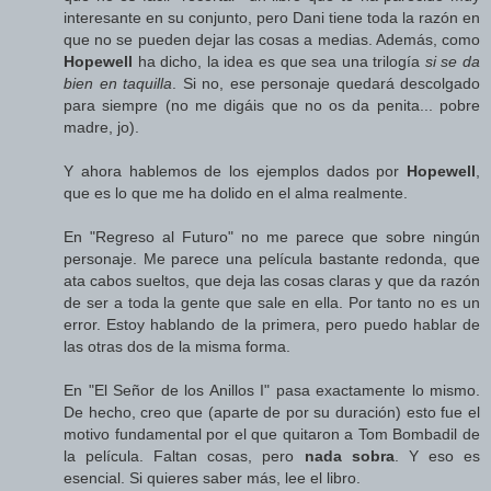
interesante en su conjunto, pero Dani tiene toda la razón en
que no se pueden dejar las cosas a medias. Además, como
Hopewell
ha dicho, la idea es que sea una trilogía
si se da
bien en taquilla
. Si no, ese personaje quedará descolgado
para siempre (no me digáis que no os da penita... pobre
madre, jo).
Y ahora hablemos de los ejemplos dados por
Hopewell
,
que es lo que me ha dolido en el alma realmente.
En "Regreso al Futuro" no me parece que sobre ningún
personaje. Me parece una película bastante redonda, que
ata cabos sueltos, que deja las cosas claras y que da razón
de ser a toda la gente que sale en ella. Por tanto no es un
error. Estoy hablando de la primera, pero puedo hablar de
las otras dos de la misma forma.
En "El Señor de los Anillos I" pasa exactamente lo mismo.
De hecho, creo que (aparte de por su duración) esto fue el
motivo fundamental por el que quitaron a Tom Bombadil de
la película. Faltan cosas, pero
nada sobra
. Y eso es
esencial. Si quieres saber más, lee el libro.