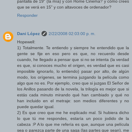
pantalla de 19" (la mía) y con Home Cinema? y cómo crees
que se verá en 15" y con altavoces de ordenador?
Responder
Dani López
2/22/2008 02:03:00 p. m.
Hopewell:
1) Totalmente. Te entiendo y siempre he entendido que la
gente se fije en eso pero es que, no recuerdo desde
cuando, he llegado a pensar que si no se intenta (la verdad
es que, si conoces mucho el origen, es verdad que es casi
imposible ignorarlo, lo entiendo) pasar por alto, de algún
modo, los orígenes, se termina juzgando la película como
algo que no es. Por ejemplo, creo que si juzgas El Señor de
los Anillos pasando de la novela, la trilogía es mejor que si
estás cada minuto mirando qué han cambiado y qué no
han incluido en el metraje: son medios diferentes y no
puede quedar igual.
2) Es que creo que me he explicado mal. Si hubiera dicho
lo que tú me respondes, estaría un poco jodido de la
cabeza :P A lo que me refería es que, aunque una película
sea o parezca parte de una saga (las partes que sean), me