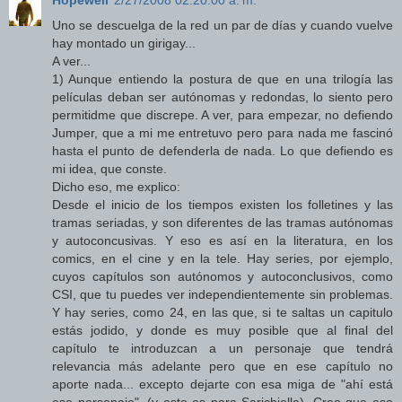
Hopewell
2/27/2008 02:20:00 a. m.
Uno se descuelga de la red un par de días y cuando vuelve
hay montado un girigay...
A ver...
1) Aunque entiendo la postura de que en una trilogía las
películas deban ser autónomas y redondas, lo siento pero
permitidme que discrepe. A ver, para empezar, no defiendo
Jumper, que a mi me entretuvo pero para nada me fascinó
hasta el punto de defenderla de nada. Lo que defiendo es
mi idea, que conste.
Dicho eso, me explico:
Desde el inicio de los tiempos existen los folletines y las
tramas seriadas, y son diferentes de las tramas autónomas
y autoconcusivas. Y eso es así en la literatura, en los
comics, en el cine y en la tele. Hay series, por ejemplo,
cuyos capítulos son autónomos y autoconclusivos, como
CSI, que tu puedes ver independientemente sin problemas.
Y hay series, como 24, en las que, si te saltas un capitulo
estás jodido, y donde es muy posible que al final del
capítulo te introduzcan a un personaje que tendrá
relevancia más adelante pero que en ese capítulo no
aporte nada... excepto dejarte con esa miga de "ahí está