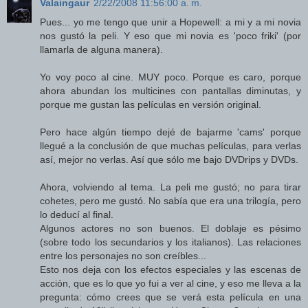
Valaingaur
2/22/2008 11:56:00 a. m.
Pues... yo me tengo que unir a Hopewell: a mi y a mi novia
nos gustó la peli. Y eso que mi novia es 'poco friki' (por
llamarla de alguna manera).
Yo voy poco al cine. MUY poco. Porque es caro, porque
ahora abundan los multicines con pantallas diminutas, y
porque me gustan las películas en versión original.
Pero hace algún tiempo dejé de bajarme 'cams' porque
llegué a la conclusión de que muchas películas, para verlas
así, mejor no verlas. Así que sólo me bajo DVDrips y DVDs.
Ahora, volviendo al tema. La peli me gustó; no para tirar
cohetes, pero me gustó. No sabía que era una trilogía, pero
lo deducí al final.
Algunos actores no son buenos. El doblaje es pésimo
(sobre todo los secundarios y los italianos). Las relaciones
entre los personajes no son creíbles...
Esto nos deja con los efectos especiales y las escenas de
acción, que es lo que yo fui a ver al cine, y eso me lleva a la
pregunta: cómo crees que se verá esta película en una