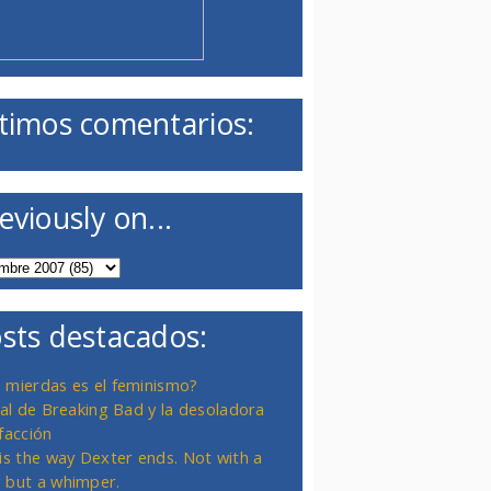
timos comentarios:
eviously on...
sts destacados:
 mierdas es el feminismo?
inal de Breaking Bad y la desoladora
facción
 is the way Dexter ends. Not with a
 but a whimper.