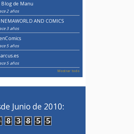
l Blog de Manu
ace 2 años
INEMAWORLD AND COMICS
ace 3 años
enComics
ace 5 años
arcus.es
ace 5 años
Mostrar todo
de Junio de 2010:
9
8
3
8
5
5