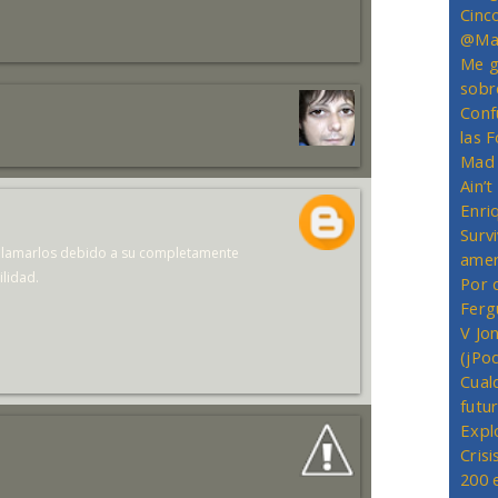
Cinc
@Mas
Me g
sobr
Conf
las 
Mad 
Ain’
Enriq
Survi
a llamarlos debido a su completamente
amer
ilidad.
Por 
Ferg
V Jo
(jPo
Cual
futu
Expl
Crisi
200 