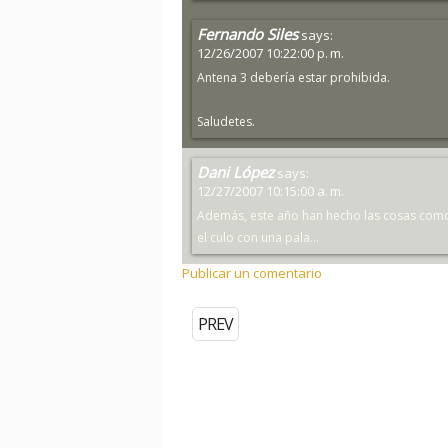
Fernando Siles
says:
12/26/2007 10:22:00 p. m.
Antena 3 debería estar prohibida.
Saludetes.
Dani López
says:
12/27/2007 10:15:00 a. m.
Además, este año han hecho las cosas como
el culo con una pala...
Publicar un comentario
PREV