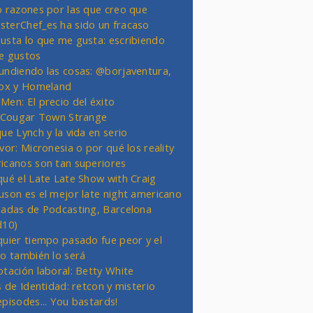
o razones por las que creo que
terChef_es ha sido un fracaso
usta lo que me gusta: escribiendo
e gustos
undiendo las cosas: @borjaventura,
Fox y Homeland
Men: El precio del éxito
t Cougar Town Strange
ue Lynch y la vida en serio
vor: Micronesia o por qué los reality
icanos son tan superiores
qué el Late Late Show with Craig
uson es el mejor late night americano
nadas de Podcasting, Barcelona
d10)
quier tiempo pasado fue peor y el
ro también lo será
otación laboral: Betty White
s de Identidad: retcon y misterio
episodes... You bastards!