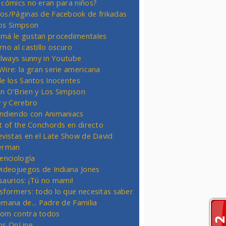
 cómics no eran para niños?
os/Páginas de Facebook de frikadas
os Simpson
má le gustan procedimentales
rno al castillo oscuro
 always sunny in Youtube
Wire: la gran serie americana
de los Santos Inocentes
n O'Brien y Los Simpson
y y Cerebro
ndiendo con Animaniacs
ht of the Conchords en directo
evistas en el Late Show de David
erman
ienciología
videojuegos de Indiana Jones
saurios: ¡Tú no mami!
sformers: todo lo que necesitas saber
emana de... Padre de Familia
om contra todos
os OnLine