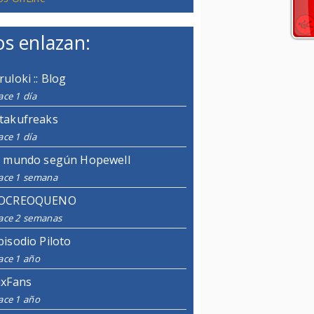
s enlazan:
ruloki :: Blog
ce 1 día
takufreaks
ce 1 día
l mundo según Hopewell
ace 1 semana
OCREOQUENO
ace 2 semanas
pisodio Piloto
ace 1 año
ixFans
ace 1 año