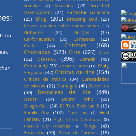
Anuncios
(49)
Arrested
virtuales
(7)
Development
(21)
Battestar Galactica
mes:
Blog
(202)
(23)
Breaking Bad
(29)
Breves apuntes sobre varias series
(13)
Buffydos
(24)
Burgos
(17)
toria
Californication
(36)
Camisetas
(22)
Chismes
(168)
Castle
(44)
Chorradas
(523)
Cine
(627)
reak
Citas
Cómics
(396)
(52)
Comida
(45)
Community
(38)
Craig
Conan O'Brien
(16)
char
Críticas de cine
(154)
Ferguson
(47)
Críticas de música
(34)
Curiosidades
televisivas
(22)
Damages
(40)
Deportes
Descargas del día
(449)
(59)
Dexter
(54)
Doctor Who
(80)
DragonBall
(34)
El Top 5 de las 5
(19)
Family Guy
(102)
Final
Feminismo
(1)
Fantasy
(31)
Flight of the Conchords
(8)
Fringe
(43)
Freak´s City investiga
(8)
Futurama
(70)
Game of Thrones
(18)