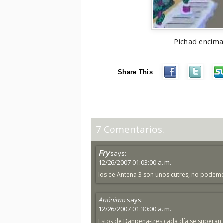
Pichad encima 
Share This
7 Comentarios.
Fry
says:
12/26/2007 01:03:00 a. m.
los de Antena 3 son unos cutres, no podem
Anónimo
says:
12/26/2007 01:30:00 a. m.
Estos de Danpena-tres cada día se superan má