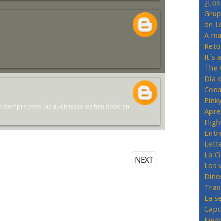
¿Los
Grup
de L
A ma
Reto
It´s
The 
Día 
Cona
Pink
 siempre pero las audiencias les han dado en
Apre
Flig
Entr
Lett
La C
NEXT
Los 
Dino
Tran
La s
Capc
Jueg