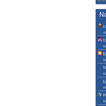
No
U
Ha
O
Ha
E
H
Y
H
E
H
P
H