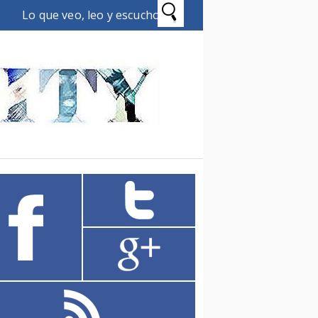
Lo que veo, leo y escucho