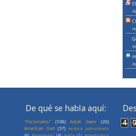
E
H
C
H
G
H
m
H
De qué se habla aquí:
Des
4
"Personales"
(106)
Adult Swim
(20)
American Dad
(37)
Análisis patrocinado
(8)
Animaniacs
(9)
Aniversarios
Anime
(1)