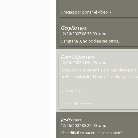
Gracias por poner el vídeo ;)
GeryKo
says:
12/26/2007 08:36:00 a. m.
Gangrena 3, no podian ser otros...
Dani López
says:
12/26/2007 11:54:00 a. m.
Jejeje, veo que ya tenéis algunas ideas par
profesional actitud llena de sentido y sensib
Una pena sí.
Un saludo a todos.
Jesús
says:
12/26/2007 08:22:00 p. m.
¿Tan difícil es hacer las cosas bien?