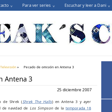
tacto
Para ver series
Escuchar y leer a Dani
,
Televisión
»
Pecado de omisión en Antena 3
n Antena 3
25 diciembre 2007
o de Shrek (
Shrek The Halls
) en Antena 3 y ayer
al de navidad de
Los Simpson
de la
temporada 18