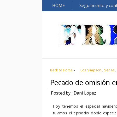
HOME
Seguimiento y con
Back to Home
»
Los Simpson
,
Series
Pecado de omisión e
Posted by : Dani López
Hoy tenemos el especial navideñ
tuvimos el episodio doble especi