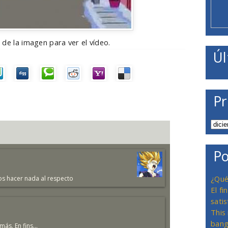
de la imagen para ver el vídeo.
Úl
Pr
Po
¿Qué
os hacer nada al respecto
El f
satis
This
bang
s. En fins...