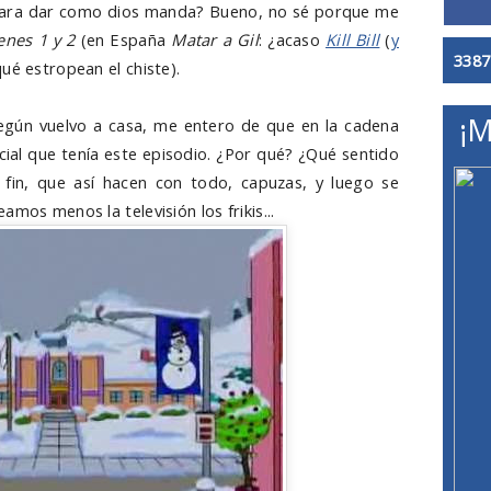
para dar como dios manda? Bueno, no sé porque me
enes 1 y 2
(en España
Matar a Gil
: ¿acaso
Kill Bill
(
y
3387
ué estropean el chiste).
¡M
egún vuelvo a casa, me entero de que en la cadena
cial que tenía este episodio. ¿Por qué? ¿Qué sentido
fin, que así hacen con todo, capuzas, y luego se
mos menos la televisión los frikis...