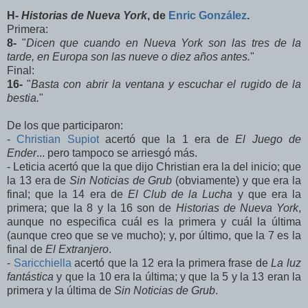
H-
Historias de Nueva York
, de
Enric González
.
Primera:
8-
"
Dicen que cuando en Nueva York son las tres de la
tarde, en Europa son las nueve o diez años antes.
"
Final:
16-
"
Basta con abrir la ventana y escuchar el rugido de la
bestia.
"
De los que participaron:
-
Christian Supiot
acertó que la 1 era de
El Juego de
Ender
... pero tampoco se arriesgó más.
- Leticia acertó que la que dijo Christian era la del inicio; que
la 13 era de
Sin Noticias de Grub
(obviamente) y que era la
final; que la 14 era de
El Club de la Lucha
y que era la
primera; que la 8 y la 16 son de
Historias de Nueva York
,
aunque no especifica cuál es la primera y cuál la última
(aunque creo que se ve mucho); y, por último, que la 7 es la
final de
El Extranjero
.
-
Saricchiella
acertó que la 12 era la primera frase de
La luz
fantástica
y que la 10 era la última; y que la 5 y la 13 eran la
primera y la última de
Sin Noticias de Grub
.