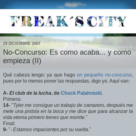
29 DICIEMBRE 2007
No-Concurso: Es como acaba... y como
empieza (II)
Qué cabeza tengo: ya que hago
un pequeño no-concurso
,
pues por lo menos poner las respuestas, digo yo. Aquí van:
A-
El club de la lucha
, de
Chuck Palahniukl
.
Primera:
14-
"
Tyler me consigue un trabajo de camarero, después me
mete una pistola en la boca y me dice que para alcanzar la
vida eterna primero tienes que morirte.
"
Final:
9-
"
- Estamos impacientes por su vuelta.
"