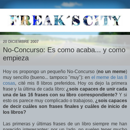
20 DICIEMBRE 2007
No-Concurso: Es como acaba... y como
empieza
Hoy os propongo un pequeño No-Concurso (
no un meme
)
muy sencillo (bueno... tampoco "muy"): en
el meme de las 8
cosas
, cité mis 8 libros preferidos. Hoy os dejo la primera
frase y la última de cada libro:
¿sois capaces de unir cada
una de las 16 frases con su libro correspondiente?
Y si
esto os parece muy complicado o trabajoso,
¿sois capaces
de decir cuáles son frases finales y cuáles de inicio de
los libros?
Las primeras y últimas frases de un libro siempre me han
parecido interesantes: por un lado, no suelen tener mucho