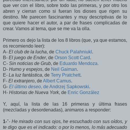
que ver con el libro, sobre todo las primeras, y por otro los
abren y cierran como si fueran los dioses que rigen su
destino. Me parecen fascinantes y muy descriptivas de lo
que quiere hacer el autor, a par de frases complicadas de
crear. Vamos al tema, que se me va la olla.
Primero os dejo la lista de los 8 libros (que, ya que estamos,
os recomiendo leer):
A-
El club de la lucha
, de
Chuck Palahniukl
.
B-
El juego de Ender
, de
Orson Scott Card
.
C-
Sin noticias de Grub
, de
Eduardo Mendoza.
D-
Humo y espejos
, de
Neil Gaiman
.
E-
La luz fantástica
, de
Terry Pratchett
.
F-
El extranjero
, de
Albert Camus
.
G-
El último deseo
, de Andrzej Sapkowski
.
H-
Historias de Nueva York
, de
Enric González
Y, aquí, la lista de las 16 primeras y última frases
(mezcladas y desordenadas), animaros a responder:
1-
"
- He mirado con sus ojos, he escuchado con sus oídos, y
te digo que es el indicado: o por lo menos, lo más adecuado