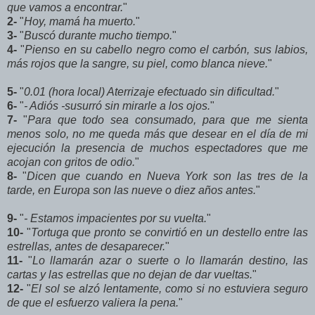
que vamos a encontrar.
"
2-
"
Hoy, mamá ha muerto.
"
3-
"
Buscó durante mucho tiempo.
"
4-
"
Pienso en su cabello negro como el carbón, sus labios,
más rojos que la sangre, su piel, como blanca nieve.
"
5-
"
0.01 (hora local) Aterrizaje efectuado sin dificultad.
"
6-
"
- Adiós -susurró sin mirarle a los ojos.
"
7-
"
Para que todo sea consumado, para que me sienta
menos solo, no me queda más que desear en el día de mi
ejecución la presencia de muchos espectadores que me
acojan con gritos de odio.
"
8-
"
Dicen que cuando en Nueva York son las tres de la
tarde, en Europa son las nueve o diez años antes.
"
9-
"
- Estamos impacientes por su vuelta.
"
10-
"
Tortuga que pronto se convirtió en un destello entre las
estrellas, antes de desaparecer.
"
11-
"
Lo llamarán azar o suerte o lo llamarán destino, las
cartas y las estrellas que no dejan de dar vueltas.
"
12-
"
El sol se alzó lentamente, como si no estuviera seguro
de que el esfuerzo valiera la pena.
"