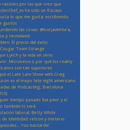
o razones por las que creo que
terChef_es ha sido un fracaso
usta lo que me gusta: escribiendo
e gustos
undiendo las cosas: @borjaventura,
Fox y Homeland
Men: El precio del éxito
t Cougar Town Strange
ue Lynch y la vida en serio
vor: Micronesia o por qué los reality
icanos son tan superiores
qué el Late Late Show with Craig
uson es el mejor late night americano
nadas de Podcasting, Barcelona
d10)
quier tiempo pasado fue peor y el
ro también lo será
otación laboral: Betty White
s de Identidad: retcon y misterio
episodes... You bastards!