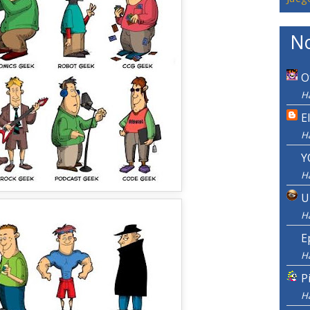
No
O
Ha
E
H
Y
H
U
H
E
H
P
H