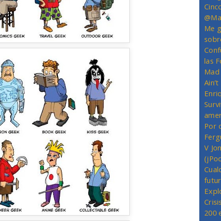
Cinc
@Mas
Me g
sobr
Conf
las 
Mad 
Ain’
Enriq
Survi
amer
Por 
Ferg
V Jo
(jPo
Cual
futu
Expl
Crisi
200 