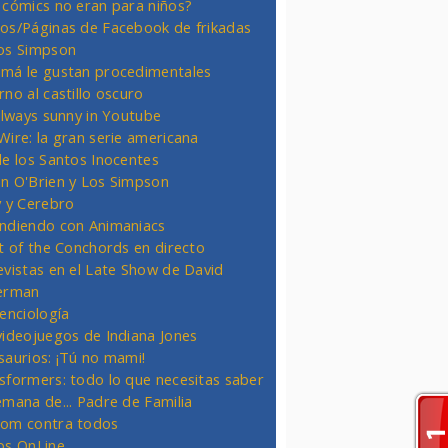
 cómics no eran para niños?
os/Páginas de Facebook de frikadas
os Simpson
má le gustan procedimentales
rno al castillo oscuro
 always sunny in Youtube
Wire: la gran serie americana
de los Santos Inocentes
n O'Brien y Los Simpson
y y Cerebro
ndiendo con Animaniacs
ht of the Conchords en directo
evistas en el Late Show de David
erman
ienciología
videojuegos de Indiana Jones
saurios: ¡Tú no mami!
sformers: todo lo que necesitas saber
emana de... Padre de Familia
om contra todos
os OnLine