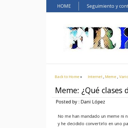
HOME
Seguimiento y con
Back to Home
»
Internet
,
Meme
,
Vari
Meme: ¿Qué clases de
Posted by : Dani López
No me han mandado un meme ni nad
y he decidido convertirlo en uno pa