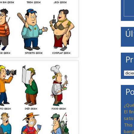
Úl
Pr
Po
¿Qué
El f
satis
This
bang