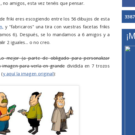
a, no amigos, esta vez tenéis que pensar.
3387
 de friki eres escogiendo entre los 56 dibujos de esta
n,
y "fabricaros" una tira con vuestras facetas frikis
¡M
igamos 6). Después, se lo mandamos a 6 amigos y a
ir 2 iguales... o no creo.
Lo mejor (a parte de obligado para personalizar
la imagen para verla en grande
dividida en 7 trozos
 (
y aquí la imagen original
):