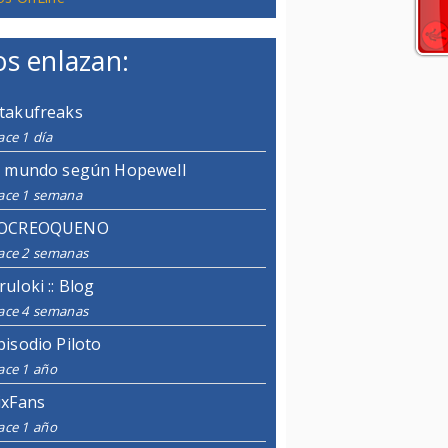
s enlazan:
takufreaks
ce 1 día
l mundo según Hopewell
ace 1 semana
OCREOQUENO
ace 2 semanas
ruloki :: Blog
ace 4 semanas
pisodio Piloto
ace 1 año
ixFans
ace 1 año