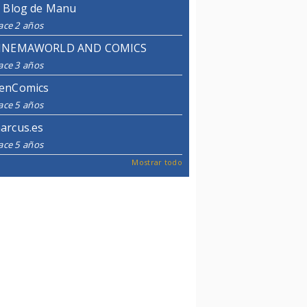
l Blog de Manu
ace 2 años
INEMAWORLD AND COMICS
ace 3 años
enComics
ace 5 años
arcus.es
ace 5 años
Mostrar todo