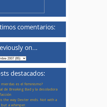
timos comentarios:
eviously on...
sts destacados:
 mierdas es el feminismo?
inal de Breaking Bad y la desoladora
facción
 is the way Dexter ends. Not with a
 but a whimper.