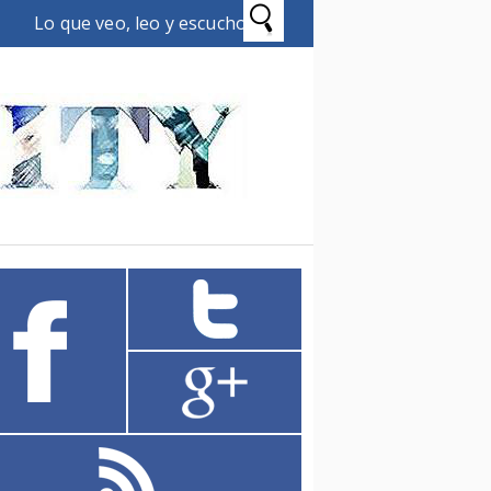
Lo que veo, leo y escucho