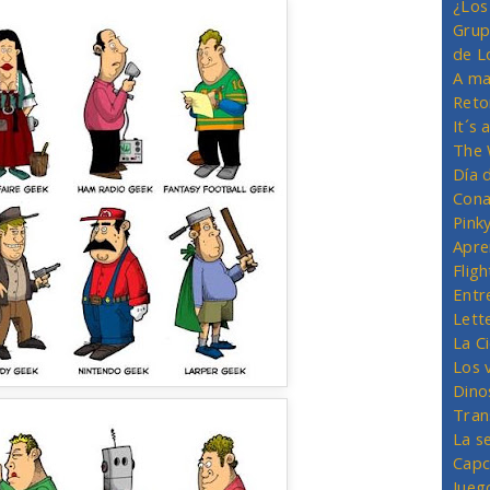
¿Los
Grup
de L
A ma
Reto
It´s
The 
Día 
Cona
Pink
Apre
Flig
Entr
Lett
La C
Los 
Dino
Tran
La s
Capc
Jueg