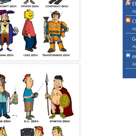
E
H
C
H
G
H
m
H