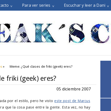
tacto
Para ver series
Escuchar y leer a Dani
os
»
Meme: ¿Qué clases de friki (geek) eres?
 friki (geek) eres?
05 diciembre 2007
a por el estilo, pero he visto
este post de Marcus
ra que la cosa pase entre la gente. Esta vez, no hay