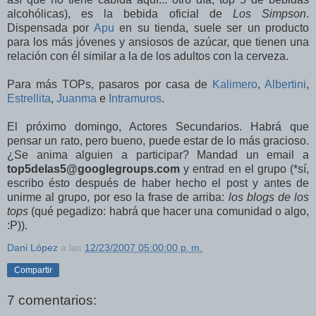
alcohólicas), es la bebida oficial de
Los Simpson
.
Dispensada por
Apu
en su tienda, suele ser un producto
para los más jóvenes y ansiosos de azúcar, que tienen una
relación con él similar a la de los adultos con la cerveza.
Para más TOPs, pasaros por casa de
Kalimero
,
Albertini
,
Estrellita
,
Juanma
e
Intramuros
.
El próximo domingo, Actores Secundarios. Habrá que
pensar un rato, pero bueno, puede estar de lo más gracioso.
¿Se anima alguien a participar? Mandad un email a
top5delas5@googlegroups.com
y entrad en el grupo (*sí,
escribo ésto después de haber hecho el post y antes de
unirme al grupo, por eso la frase de arriba:
los blogs de los
tops
(qué pegadizo: habrá que hacer una comunidad o algo,
:P)).
Dani López
a las
12/23/2007 05:00:00 p. m.
Compartir
7 comentarios: