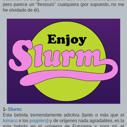
pero parece un "fresisuis" cualquiera (por supuesto, no me
he olvidado de él).
1-
Slurm
:
Esta bebida tremendamente adictiva (tanto o más que el
tomaco
o los
popplers
) y de orígenes nada agradables, es la
más bebida en el universo de
Futurama
y, para mí, el