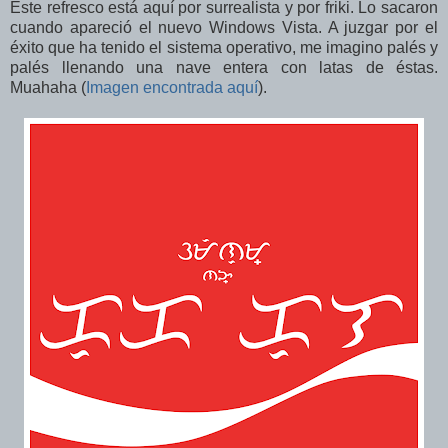
Este refresco está aquí por surrealista y por friki. Lo sacaron
cuando apareció el nuevo Windows Vista. A juzgar por el
éxito que ha tenido el sistema operativo, me imagino palés y
palés llenando una nave entera con latas de éstas.
Muahaha (
Imagen encontrada aquí
).