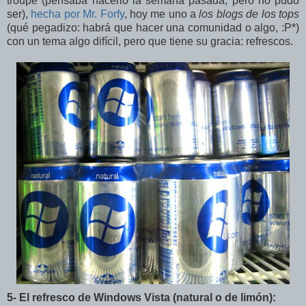
troupe (pensaba hacerlo la semana pasada, pero no pudo
ser),
hecha por Mr. Forfy
, hoy me uno a
los blogs de los tops
(qué pegadizo: habrá que hacer una comunidad o algo, :P*)
con un tema algo difícil, pero que tiene su gracia: refrescos.
5- El refresco de Windows Vista (natural o de limón):