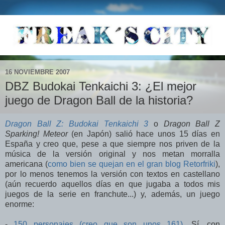
16 NOVIEMBRE 2007
DBZ Budokai Tenkaichi 3: ¿El mejor
juego de Dragon Ball de la historia?
Dragon Ball Z: Budokai Tenkaichi 3
o
Dragon Ball Z
Sparking! Meteor
(en Japón) salió hace unos 15 días en
España y creo que, pese a que siempre nos priven de la
música de la versión original y nos metan morralla
americana (
como bien se quejan en el gran blog Retorfriki
),
por lo menos tenemos la versión con textos en castellano
(aún recuerdo aquellos días en que jugaba a todos mis
juegos de la serie en franchute...) y, además, un juego
enorme:
-
150 personajes (creo que son unos 161)
. Sí, con