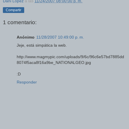
Dani López
a las
11/24/2007 08:00:00 p. m.
Compartir
1 comentario:
Anónimo
11/28/2007 10:49:00 p. m.
Jeje, está simpática la web.
http://www.magmypic.com/uploads/9/6c/96c6e57bd7885dd
8074f5aca8f16a9be_NATIONALGEO.jpg
:D
Responder