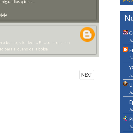
iga....dios q triste...
ajaja
No
O
H
o bueno, si lo decís... El caso es que son
so para el dueño de la bolsa.
E
H
Y
NEXT
H
U
H
E
H
P
H