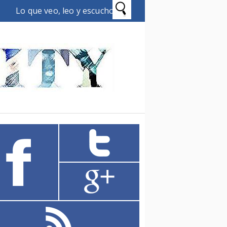
Lo que veo, leo y escucho