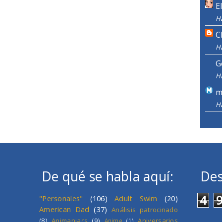
E
H
C
H
G
H
m
H
De qué se habla aquí:
Des
4
"Personales"
(106)
Adult Swim
(20)
American Dad
(37)
Análisis patrocinado
(8)
Animaniacs
(9)
Aniversarios
Anime
(1)