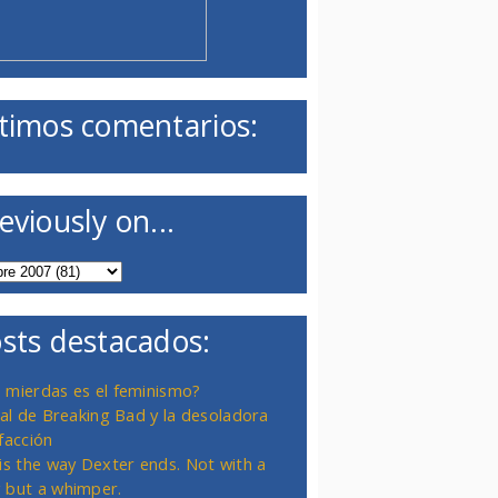
timos comentarios:
eviously on...
sts destacados:
 mierdas es el feminismo?
inal de Breaking Bad y la desoladora
facción
 is the way Dexter ends. Not with a
 but a whimper.