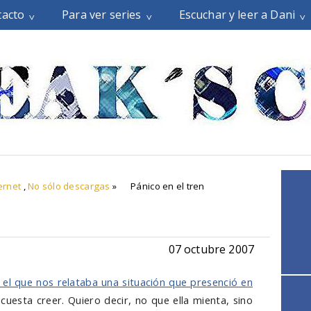
tacto
Para ver series
Escuchar y leer a Dani
ernet
,
No sólo descargas
»
Pánico en el tren
07 octubre 2007
 el que nos relataba una situación que presenció en
uesta creer. Quiero decir, no que ella mienta, sino