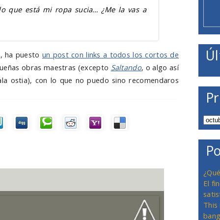
lo que está mi ropa sucia… ¿Me la vas a
Úl
e, ha puesto
un post con links a todos los cortos de
equeñas obras maestras (excepto
Saltando
, o algo así
la ostia), con lo que no puedo sino recomendaros
Pr
Po
¿Qué
El f
satis
This
bang