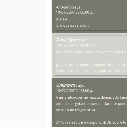
Anónimo
says:
10/07/2007 08:05:00 p. m.
Jejejeje... :)
Juro que es verdad...
Dani López
says:
10/07/2007 10:13:00 p. m.
nac: me lo estoy imaginando y no puedo para
gina: un honor tener tu segunda firma en el 
creerte a ti, sino que haya gente así: soy un
Unknown
says:
10/09/2007 04:42:00 p. m.
A mi la situacion me resulta demasiado fami
ahi a andar gritando pues no claro, se puede
no ser q no tengas prisa.
2º Yo veo eso y me despollo xDDD sobre to