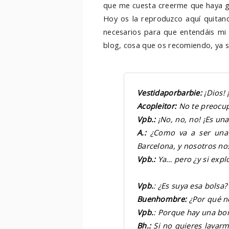
que me cuesta creerme que haya g
Hoy os la reproduzco aquí quitand
necesarios para que entendáis mi i
blog, cosa que os recomiendo, ya 
Vestidaporbarbie:
¡Dios! 
Acopleitor:
No te preocup
Vpb.:
¡No, no, no! ¡Es un
A.:
¿Como va a ser una 
Barcelona, y nosotros no
Vpb.
:
Ya… pero ¿y si expl
Vpb.
: ¿Es suya esa bolsa?
Buenhombre:
¿Por qué no
Vpb.
: Porque hay una bo
Bh.:
Si no quieres lavarme