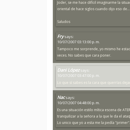
Joder, se me hace difícil imaginarme la situ
oriental de hace siglos cuando dijo eso de...
Saludos
Fry
says:
10/07/2007 03:13:00 p. m.
Tampoco me sorprende, yo mismo he estado 
veces. No sabes que cara poner.
Dani López
says:
10/07/2007 03:47:00 p. m.
Lo que sí sabes es la cara que querrías dejar
Nac
says:
10/07/2007 04:48:00 p. m.
Es una situación estilo mítica escena de A
tranquilizar a la señora a la que le da el ata
Lo unico que yo a esta me la pedía "primer".