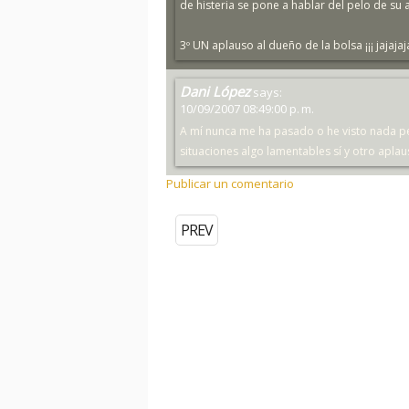
de histeria se pone a hablar del pelo de su am
3º UN aplauso al dueño de la bolsa ¡¡¡ jajajaj
Dani López
says:
10/09/2007 08:49:00 p. m.
A mí nunca me ha pasado o he visto nada per
situaciones algo lamentables sí y otro aplau
Publicar un comentario
PREV