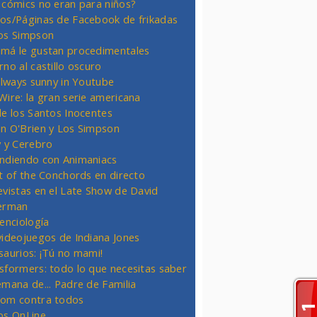
 cómics no eran para niños?
os/Páginas de Facebook de frikadas
os Simpson
má le gustan procedimentales
rno al castillo oscuro
 always sunny in Youtube
Wire: la gran serie americana
de los Santos Inocentes
n O'Brien y Los Simpson
y y Cerebro
ndiendo con Animaniacs
ht of the Conchords en directo
evistas en el Late Show de David
erman
ienciología
videojuegos de Indiana Jones
saurios: ¡Tú no mami!
sformers: todo lo que necesitas saber
emana de... Padre de Familia
om contra todos
os OnLine