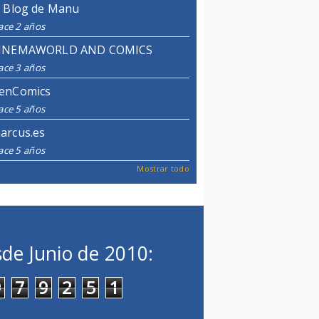
l Blog de Manu
ace 2 años
INEMAWORLD AND COMICS
ace 3 años
enComics
ace 5 años
arcus.es
ace 5 años
Mostrar todo
de Junio de 2010:
9
7
9
2
5
1