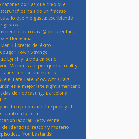
o razones por las que creo que
terChef_es ha sido un fracaso
usta lo que me gusta: escribiendo
e gustos
undiendo las cosas: @borjaventura,
Fox y Homeland
Men: El precio del éxito
t Cougar Town Strange
ue Lynch y la vida en serio
vor: Micronesia o por qué los reality
icanos son tan superiores
qué el Late Late Show with Craig
uson es el mejor late night americano
nadas de Podcasting, Barcelona
d10)
quier tiempo pasado fue peor y el
ro también lo será
otación laboral: Betty White
s de Identidad: retcon y misterio
episodes... You bastards!