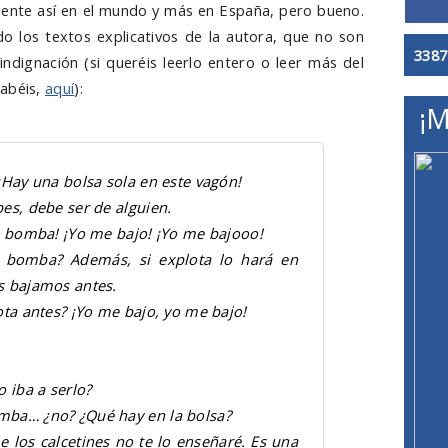
ente así en el mundo y más en España, pero bueno.
o los textos explicativos de la autora, que no son
3387
ndignación (si queréis leerlo entero o leer más del
sabéis,
aquí
):
¡M
¡Hay una bolsa sola en este vagón!
es, debe ser de alguien.
a bomba! ¡Yo me bajo! ¡Yo me bajooo!
bomba? Además, si explota lo hará en
s bajamos antes.
ota antes? ¡Yo me bajo, yo me bajo!
 iba a serlo?
mba… ¿no? ¿Qué hay en la bolsa?
 los calcetines no te lo enseñaré. Es una