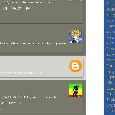
ación. Qué razón tenía el famoso filósofo
Cinc
 "Ej que hay gente pa' tó"
@Mas
Me g
sobr
Conf
las 
Mad 
Ain’
envuelto en una situación similar un par de
Enriq
Survi
amer
Por 
Ferg
les a ellos: roja a bofetadas.
V Jo
(jPo
Cual
futu
TERRIZA COMO PUEDAS, cuando tratan de
Expl
que de nervios...
Crisi
..
200 