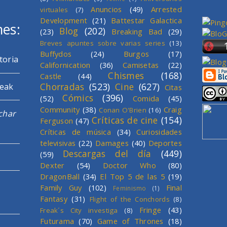
Anuncios
(49)
Arrested
virtuales
(7)
Development
(21)
Battestar Galactica
mes:
Blog
(202)
(23)
Breaking Bad
(29)
Breves apuntes sobre varias series
(13)
Buffydos
(24)
Burgos
(17)
toria
Californication
(36)
Camisetas
(22)
Chismes
(168)
Castle
(44)
Chorradas
(523)
Cine
(627)
reak
Citas
Cómics
(396)
(52)
Comida
(45)
Community
(38)
Craig
Conan O'Brien
(16)
char
Críticas de cine
(154)
Ferguson
(47)
Críticas de música
(34)
Curiosidades
televisivas
(22)
Damages
(40)
Deportes
Descargas del día
(449)
(59)
Dexter
(54)
Doctor Who
(80)
DragonBall
(34)
El Top 5 de las 5
(19)
Family Guy
(102)
Final
Feminismo
(1)
Fantasy
(31)
Flight of the Conchords
(8)
Fringe
(43)
Freak´s City investiga
(8)
Futurama
(70)
Game of Thrones
(18)