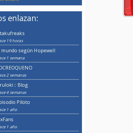
s enlazan:
takufreaks
ace 19 horas
l mundo según Hopewell
ace 1 semana
OCREOQUENO
ace 2 semanas
ruloki :: Blog
ace 4 semanas
pisodio Piloto
ace 1 año
ixFans
ace 1 año