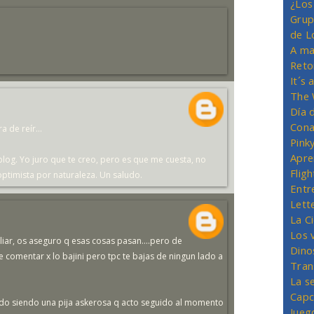
¿Los
Grup
de L
A ma
Reto
It´s
The 
Día 
Cona
 de reír...
Pink
Apre
blog. Yo juro que te creo, pero es que me cuesta, no
Flig
 optimista por naturaleza. Un saludo.
Entr
Lett
La C
Los 
liar, os aseguro q esas cosas pasan....pero de
Dino
 comentar x lo bajini pero tpc te bajas de ningun lado a
Tran
La s
Capc
do siendo una pija askerosa q acto seguido al momento
Jueg