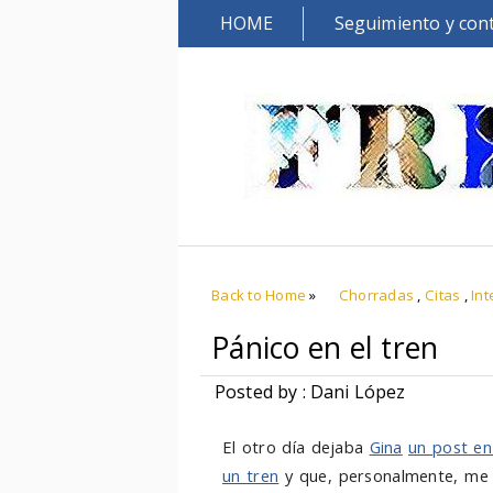
HOME
Seguimiento y con
Back to Home
»
Chorradas
,
Citas
,
Int
Pánico en el tren
Posted by : Dani López
El otro día dejaba
Gina
un post en
un tren
y que, personalmente, me c