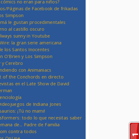
 cómics no eran para niños?
os/Páginas de Facebook de frikadas
os Simpson
má le gustan procedimentales
rno al castillo oscuro
 always sunny in Youtube
Wire: la gran serie americana
de los Santos Inocentes
n O'Brien y Los Simpson
y y Cerebro
ndiendo con Animaniacs
ht of the Conchords en directo
evistas en el Late Show de David
erman
ienciología
videojuegos de Indiana Jones
saurios: ¡Tú no mami!
sformers: todo lo que necesitas saber
emana de... Padre de Familia
om contra todos
os OnLine