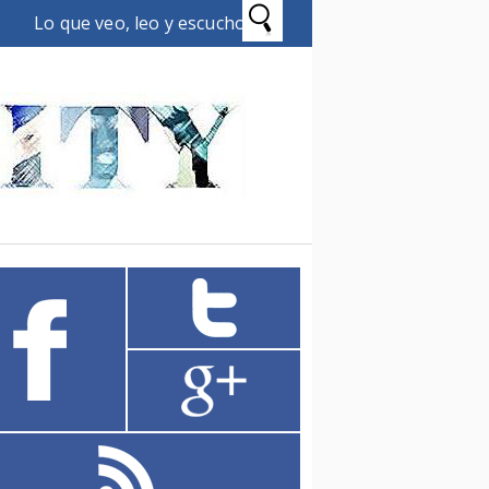
Lo que veo, leo y escucho