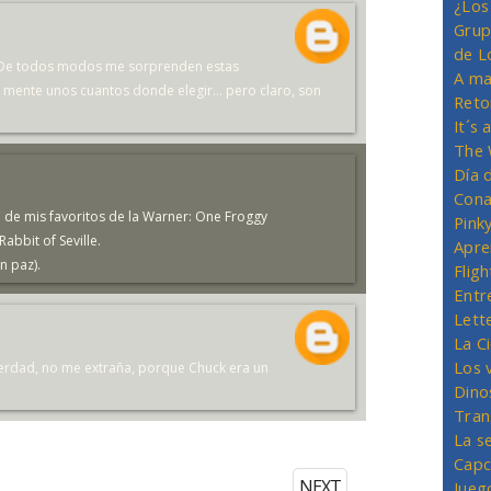
¿Los
Grup
de L
. De todos modos me sorprenden estas
A ma
 mente unos cuantos donde elegir... pero claro, son
Reto
It´s
The 
Día 
Cona
de mis favoritos de la Warner: One Froggy
Pink
Rabbit of Seville.
Apre
n paz).
Flig
Entr
Lett
La C
Los 
verdad, no me extraña, porque Chuck era un
Dino
Tran
La s
Capc
NEXT
Jueg