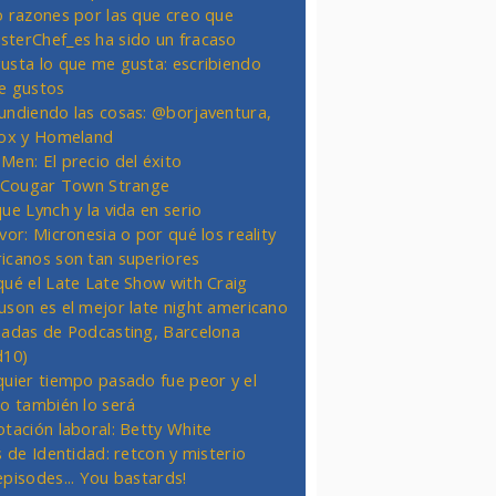
o razones por las que creo que
terChef_es ha sido un fracaso
usta lo que me gusta: escribiendo
e gustos
undiendo las cosas: @borjaventura,
Fox y Homeland
Men: El precio del éxito
t Cougar Town Strange
ue Lynch y la vida en serio
vor: Micronesia o por qué los reality
icanos son tan superiores
qué el Late Late Show with Craig
uson es el mejor late night americano
nadas de Podcasting, Barcelona
d10)
quier tiempo pasado fue peor y el
ro también lo será
otación laboral: Betty White
s de Identidad: retcon y misterio
episodes... You bastards!