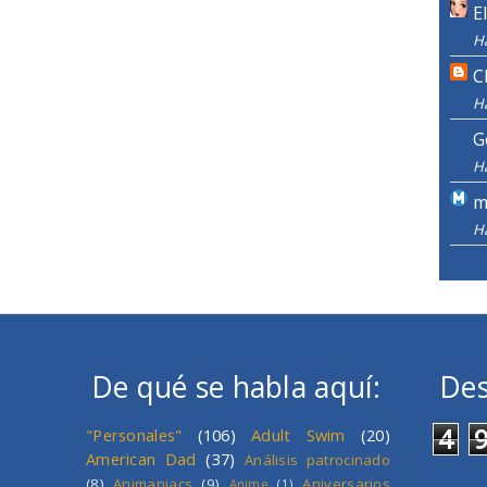
E
H
C
H
G
H
m
H
De qué se habla aquí:
Des
4
"Personales"
(106)
Adult Swim
(20)
American Dad
(37)
Análisis patrocinado
(8)
Animaniacs
(9)
Aniversarios
Anime
(1)