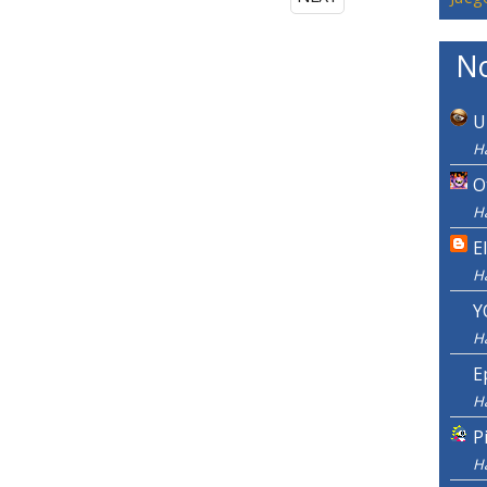
No
U
H
O
H
E
H
Y
H
E
H
P
H