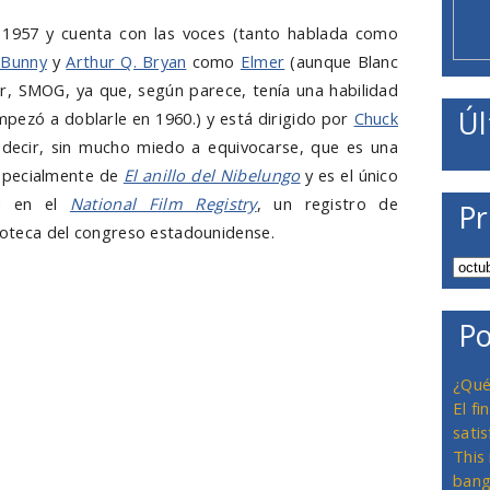
e 1957 y cuenta con las voces (tanto hablada como
 Bunny
y
Arthur Q. Bryan
como
Elmer
(aunque Blanc
r, SMOG, ya que, según parece, tenía una habilidad
Úl
mpezó a doblarle en 1960.) y está dirigido por
Chuck
decir, sin mucho miedo a equivocarse, que es una
pecialmente de
El anillo del Nibelungo
y es el único
tá en el
National Film Registry
, un registro de
Pr
lioteca del congreso estadounidense.
Po
¿Qué
El f
satis
This
bang