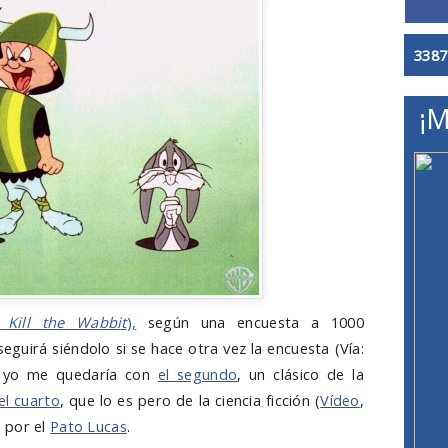
3387
¡M
o
Kill the Wabbit
),
según una encuesta a 1000
eguirá siéndolo si se hace otra vez la encuesta (Vía:
e yo me quedaría con
el segundo
, un clásico de la
el cuarto
, que lo es pero de la ciencia ficción (
Vídeo
,
 por el
Pato Lucas
.