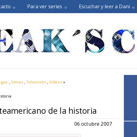
tacto
Para ver series
Escuchar y leer a Dani
rgas
,
Series
,
Televisión
,
Vídeos
»
storia
teamericano de la historia
06 octubre 2007