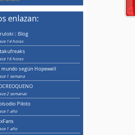
s enlazan:
ruloki :: Blog
ace 14 horas
takufreaks
ace 16 horas
l mundo según Hopewell
ace 1 semana
OCREOQUENO
ace 2 semanas
pisodio Piloto
ace 1 año
ixFans
ace 1 año