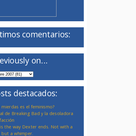
timos comentarios:
eviously on...
sts destacados:
 mierdas es el feminismo?
inal de Breaking Bad y la desoladora
facción
 is the way Dexter ends. Not with a
 but a whimper.