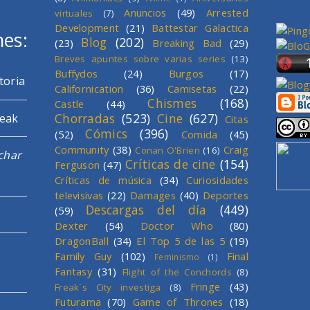
Anuncios
(49)
Arrested
virtuales
(7)
Development
(21)
Battestar Galactica
mes:
Blog
(202)
(23)
Breaking Bad
(29)
Breves apuntes sobre varias series
(13)
Buffydos
(24)
Burgos
(17)
toria
Californication
(36)
Camisetas
(22)
Chismes
(168)
Castle
(44)
Chorradas
(523)
Cine
(627)
reak
Citas
Cómics
(396)
(52)
Comida
(45)
Community
(38)
Craig
Conan O'Brien
(16)
char
Críticas de cine
(154)
Ferguson
(47)
Críticas de música
(34)
Curiosidades
televisivas
(22)
Damages
(40)
Deportes
Descargas del día
(449)
(59)
Dexter
(54)
Doctor Who
(80)
DragonBall
(34)
El Top 5 de las 5
(19)
Family Guy
(102)
Final
Feminismo
(1)
Fantasy
(31)
Flight of the Conchords
(8)
Fringe
(43)
Freak´s City investiga
(8)
Futurama
(70)
Game of Thrones
(18)