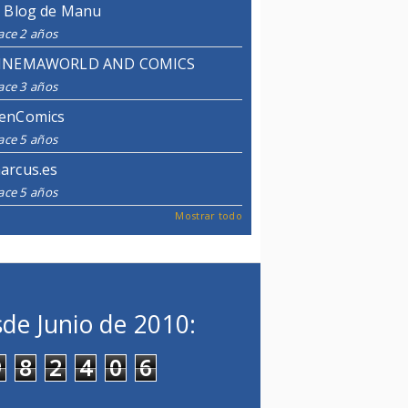
l Blog de Manu
ace 2 años
INEMAWORLD AND COMICS
ace 3 años
enComics
ace 5 años
arcus.es
ace 5 años
Mostrar todo
de Junio de 2010:
9
8
2
4
0
6