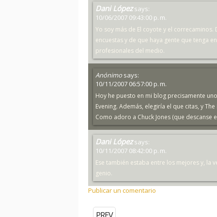
Dani López
says:
10/06/2007 09:43:00 p. m.
Yo soy más de El coyote y el correcaminos
encuestas y de que haya gente que tenga en
profesionales del medio.
Anónimo
says:
10/11/2007 06:57:00 p. m.
Hoy he puesto en mi blog precisamente uno 
Evening. Además, elegiría el que citas, y The 
Como adoro a Chuck Jones (que descanse e
Dani López
says:
10/11/2007 08:42:00 p. m.
Ese también estaba entre los mejores y, la 
genio.
Publicar un comentario
PREV