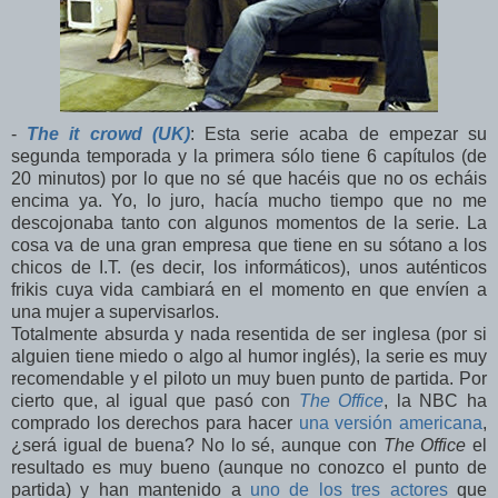
-
The it crowd (UK)
: Esta serie acaba de empezar su
segunda temporada y la primera sólo tiene 6 capítulos (de
20 minutos) por lo que no sé que hacéis que no os echáis
encima ya. Yo, lo juro, hacía mucho tiempo que no me
descojonaba tanto con algunos momentos de la serie. La
cosa va de una gran empresa que tiene en su sótano a los
chicos de I.T. (es decir, los informáticos), unos auténticos
frikis cuya vida cambiará en el momento en que envíen a
una mujer a supervisarlos.
Totalmente absurda y nada resentida de ser inglesa (por si
alguien tiene miedo o algo al humor inglés), la serie es muy
recomendable y el piloto un muy buen punto de partida. Por
cierto que, al igual que pasó con
The Office
, la NBC ha
comprado los derechos para hacer
una versión americana
,
¿será igual de buena? No lo sé, aunque con
The Office
el
resultado es muy bueno (aunque no conozco el punto de
partida) y han mantenido a
uno de los tres actores
que