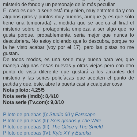
misterio de fondo y un personaje de lo más peculiar.
El caso es que la serie está muy bien, muy entretenida y con
algunos giros y puntos muy buenos, aunque (y es que sólo
tiene una temporada) a medida que se acerca al final el
misterio sobre el protagonista empieza a ser algo que no
gusta porque, probablemente, sería mejor que nunca lo
descubriera. No estoy diciendo que lo descubra, porque no
la he visto acabar (voy por el 17), pero las pistas no me
gustan.
De todos modos, es una serie muy buena para ver, que
maneja algunas cosas nuevas y otras viejas pero con otro
punto de vista diferente que gustará a los amantes del
misterio y las series policíacas que acepten el punto de
partida y que, éste, abre la puerta casi a cualquier cosa.
Nota piloto: 4,25/5
Nota serie (Imdb): 8,4/10
Nota serie (Tv.com): 9,0/10
Piloto de pruebas (I):
Studio 60
y
Farscape
Piloto de pruebas (II):
Seis grados
y
The Wire
Piloto de pruebas (III):
The Office
y
The Shield
Piloto de pruebas (IV):
Kyle XY
y
Eureka