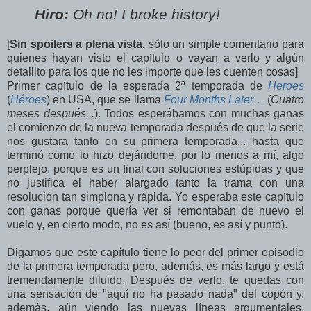
Hiro:
Oh no! I broke history!
[
Sin spoilers a plena vista,
sólo un simple comentario para
quienes hayan visto el capítulo o vayan a verlo y algún
detallito para los que no les importe que les cuenten cosas]
Primer capítulo de la esperada 2ª temporada de
Heroes
(
Héroes
) en USA, que se llama
Four Months Later…
(
Cuatro
meses después...
). Todos esperábamos con muchas ganas
el comienzo de la nueva temporada después de que la serie
nos gustara tanto en su primera temporada... hasta que
terminó como lo hizo dejándome, por lo menos a mí, algo
perplejo, porque es un final con soluciones estúpidas y que
no justifica el haber alargado tanto la trama con una
resolución tan simplona y rápida. Yo esperaba este capítulo
con ganas porque quería ver si remontaban de nuevo el
vuelo y, en cierto modo, no es así (bueno, es así y punto).
Digamos que este capítulo tiene lo peor del primer episodio
de la primera temporada pero, además, es más largo y está
tremendamente diluido. Después de verlo, te quedas con
una sensación de "aquí no ha pasado nada" del copón y,
además, aún viendo las nuevas líneas argumentales,