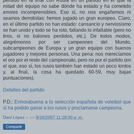
perdido en la final con Rusia en un partido en el que la
mitad del equipo no sabe dónde ha estado y ha cometido
errores incomprensibles. Eso sí, no nos engañemos ni
seamos derrotistas: hemos jugado un gran europeo. Claro,
en el último partido no han estado: cansancio y nerviosismo
se han unido y todo se ha roto, fallando lo infallable (pero no
tiros, si no balones perdidos, etc.). De todos modos,
alegrémonos por ser campeones del Mundo,
subcampeones de Europa y un gran equipo con buenos
jugadores y mejores personas. Una pena: nos merecíamos
el oro por el resto del campeonato, pero no por el partido (en
el que, eso sí, los rusos también han estado un poco tontos
y, al final, la cosa ha quedado 60-59, muy bajas
puntuaciones).
Detalles del partido
P.D.:
Enhorabuena a la selección española de voleibol que
sí ha podido ganar a los rusos y proclamarse campeona
.
Dani López
a las
9/16/2007 11:28:00 p. m.
Compartir