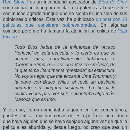
Red Stovall
es un incendiario posteador de
Blog de Cine
con mucha facilidad para incitar a la polémica al que se lee
con mucho agrado aunque uno no sienta ni una sola de sus
opiniones o críticas. Esta vez, ha publicado
un post con 10
películas que considera sobrevaloradas
. En algunas
coincido pero me ha llamado la atención su crítica de
Pulp
Fiction
:
Todo Dios habla de la influencia de ‘Atraco
Perfecto’ en esta película, y lo cierto es que se
acerca más, narrativamente hablando, a
‘Coronel Blimp’ o ‘Érase una Vez en América’, de
la que toma literalmente “prestada” su estructura.
No voy a negar que me encanta Uma Thurman, y
la parte con Bruce Willis, el resto un pastiche
aburrido sin ninguna sustancia. La he visto
cuatro veces para ver si le encontraba algo más.
Masoca que es uno.
Y es que, como comentaba alguien en los comentarios,
puedes criticar muchas cosas de esta película, pero dudo
que haya alguien que se haya quejado alguna vez de que la
película es aburrida y, desde luego, no creo que sea un